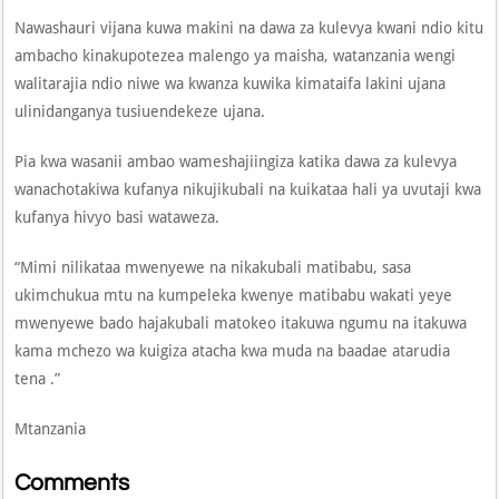
Nawashauri vijana kuwa makini na dawa za kulevya kwani ndio kitu
ambacho kinakupotezea malengo ya maisha, watanzania wengi
walitarajia ndio niwe wa kwanza kuwika kimataifa lakini ujana
ulinidanganya tusiuendekeze ujana.
Pia kwa wasanii ambao wameshajiingiza katika dawa za kulevya
wanachotakiwa kufanya nikujikubali na kuikataa hali ya uvutaji kwa
kufanya hivyo basi wataweza.
“Mimi nilikataa mwenyewe na nikakubali matibabu, sasa
ukimchukua mtu na kumpeleka kwenye matibabu wakati yeye
mwenyewe bado hajakubali matokeo itakuwa ngumu na itakuwa
kama mchezo wa kuigiza atacha kwa muda na baadae atarudia
tena .”
Mtanzania
Comments