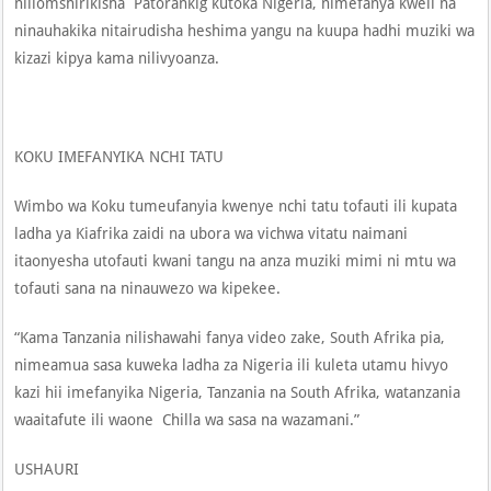
niliomshirikisha Patorankig kutoka Nigeria, nimefanya kweli na
ninauhakika nitairudisha heshima yangu na kuupa hadhi muziki wa
kizazi kipya kama nilivyoanza.
KOKU IMEFANYIKA NCHI TATU
Wimbo wa Koku tumeufanyia kwenye nchi tatu tofauti ili kupata
ladha ya Kiafrika zaidi na ubora wa vichwa vitatu naimani
itaonyesha utofauti kwani tangu na anza muziki mimi ni mtu wa
tofauti sana na ninauwezo wa kipekee.
“Kama Tanzania nilishawahi fanya video zake, South Afrika pia,
nimeamua sasa kuweka ladha za Nigeria ili kuleta utamu hivyo
kazi hii imefanyika Nigeria, Tanzania na South Afrika, watanzania
waaitafute ili waone Chilla wa sasa na wazamani.”
USHAURI