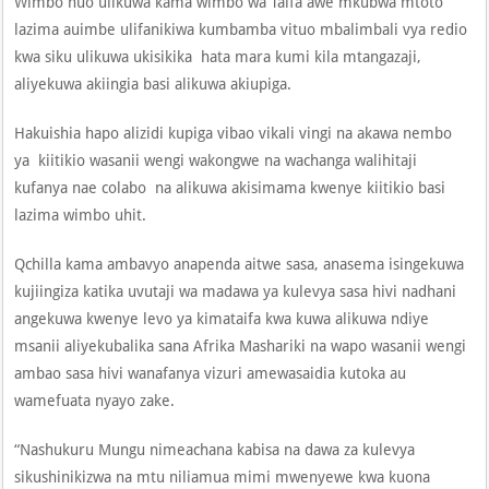
Wimbo huo ulikuwa kama wimbo wa Taifa awe mkubwa mtoto
lazima auimbe ulifanikiwa kumbamba vituo mbalimbali vya redio
kwa siku ulikuwa ukisikika hata mara kumi kila mtangazaji,
aliyekuwa akiingia basi alikuwa akiupiga.
Hakuishia hapo alizidi kupiga vibao vikali vingi na akawa nembo
ya kiitikio wasanii wengi wakongwe na wachanga walihitaji
kufanya nae colabo na alikuwa akisimama kwenye kiitikio basi
lazima wimbo uhit.
Qchilla kama ambavyo anapenda aitwe sasa, anasema isingekuwa
kujiingiza katika uvutaji wa madawa ya kulevya sasa hivi nadhani
angekuwa kwenye levo ya kimataifa kwa kuwa alikuwa ndiye
msanii aliyekubalika sana Afrika Mashariki na wapo wasanii wengi
ambao sasa hivi wanafanya vizuri amewasaidia kutoka au
wamefuata nyayo zake.
“Nashukuru Mungu nimeachana kabisa na dawa za kulevya
sikushinikizwa na mtu niliamua mimi mwenyewe kwa kuona