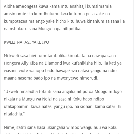
Aidha ameongeza kuwa kama mtu anahitaji kumsimamia
amsimamie sio kumdhulumu kwa kutumia pesa zake na
kumpotezea malengo yake hicho kitu huwa kinaniumiza sana ila
namshukuru sana Mungu hapa nilipofika.
KWELI NAFASI YAKE IPO
Ni kweli sasa hivi tumetambulika kimataifa na nawapa sana
Hongera Ally Kiba na Diamond kwa kufanikisha hilo, ila kati ya
wasanii wote waliopo bado hawajakava nafasi yangu na ndio
maana nasema bado ipo na mwenyewe nimerudi.
“Ukweli ninaladha tofauti sana angalia nilipotoa Mdogo mdogo
nikaja na Mungu wa Ndizi na sasa ni Koku hapo ndipo
utakapoamini kuwa nafasi yangu ipo, na sidhani kama safari hii
nitaiachia.”
Nimejizatiti sana hasa ukiangalia wimbo wangu huu wa Koku