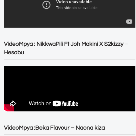
VideoMpya : NikkwaPili Ft Joh Makini X S2kizzy –
Hesabu
VideoMpya :Beka Flavour – Naona kiza