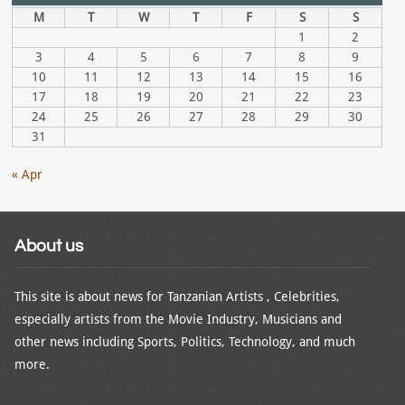
M
T
W
T
F
S
S
1
2
3
4
5
6
7
8
9
10
11
12
13
14
15
16
17
18
19
20
21
22
23
24
25
26
27
28
29
30
31
« Apr
About us
This site is about news for Tanzanian Artists , Celebrities,
especially artists from the Movie Industry, Musicians and
other news including Sports, Politics, Technology, and much
more.