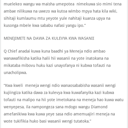
muelekeo wangu wa maisha umepotea nimekuwa sio mimi tena
ambae nilikuwa na uwezo wa kutoa wimbo mpya hata kila wiki,
sihitaji kumlaumu mtu yeyote yule nahitaji kuanza upya na
kusonga mbele kwa sababu nafasi yangu ipo.”
MENEJIMETI NA DAWA ZA KULEVYA KWA WASANII
Q Chief anadai kuwa kuna baadhi ya Meneja ndio ambao
wanawafikisha katika halii hii wasanii na yote inatokana na
mikataba mibovu huku kazi unayofanya ni kubwa tofauti na
unacholipwa.
“Kwa kweli meneja wengi ndio wanaosababisha wasanii wengi
kujiingiza katika dawa za kulevya kwa kuwafanyika kazi kubwa
tofauti na malipo na hii yote imetokana na meneja hao kuwa watu
wenyepesa, ila nampongeza sana mdogo wangu Diamond
amefanikiwa kwa kuwa yeye sasa ndio amemuajiri meneja na
wote tukifikia huko basi wasanii wengi tutatoka.”