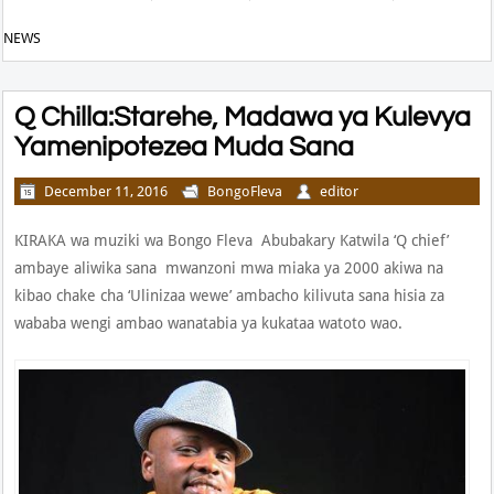
NEWS
Q Chilla:Starehe, Madawa ya Kulevya
Yamenipotezea Muda Sana
December 11, 2016
BongoFleva
editor
KIRAKA wa muziki wa Bongo Fleva Abubakary Katwila ‘Q chief’
ambaye aliwika sana mwanzoni mwa miaka ya 2000 akiwa na
kibao chake cha ‘Ulinizaa wewe’ ambacho kilivuta sana hisia za
wababa wengi ambao wanatabia ya kukataa watoto wao.