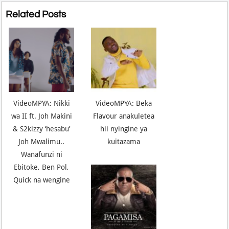
Related Posts
VideoMPYA: Nikki
VideoMPYA: Beka
wa II ft. Joh Makini
Flavour anakuletea
& S2kizzy ‘hesabu’
hii nyingine ya
Joh Mwalimu..
kuitazama
Wanafunzi ni
Ebitoke, Ben Pol,
Quick na wengine