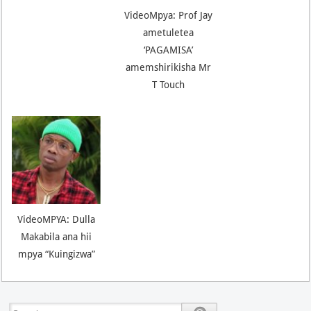
VideoMpya: Prof Jay
ametuletea
‘PAGAMISA’
amemshirikisha Mr
T Touch
VideoMPYA: Dulla
Makabila ana hii
mpya “Kuingizwa”