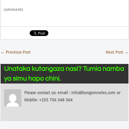
comments
←
Previous Post
Next Post
→
Unataka kutangaza nasi? Tumia namba
ya simu hapo chini.
Please contact us: email : info@bongomovies.com or
Mobile: +255 756 348 364