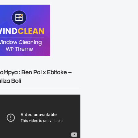
oMpya : Ben Pol x Ebitoke –
liza Boli