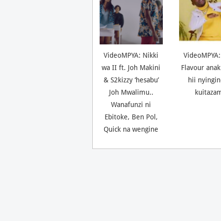
VideoMPYA: Nikki
VideoMPYA:
wa II ft. Joh Makini
Flavour anak
& S2kizzy ‘hesabu’
hii nyingi
Joh Mwalimu..
kuitaza
Wanafunzi ni
Ebitoke, Ben Pol,
Quick na wengine