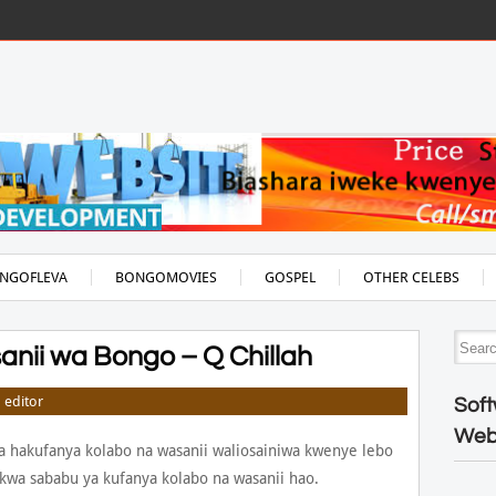
NGOFLEVA
BONGOMOVIES
GOSPEL
OTHER CELEBS
sanii wa Bongo – Q Chillah
editor
Soft
Web
 hakufanya kolabo na wasanii waliosainiwa kwenye lebo
wa sababu ya kufanya kolabo na wasanii hao.