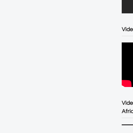
Vide
Vid
Afri