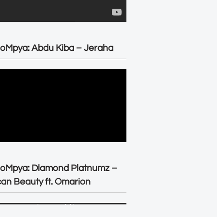
oMpya: Abdu Kiba – Jeraha
eoMpya: Diamond Platnumz –
can Beauty ft. Omarion