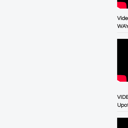
Vid
WA
VID
Upo