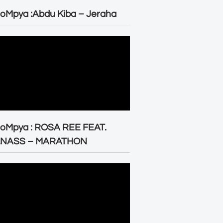
oMpya :Abdu Kiba – Jeraha
eoMpya : ROSA REE FEAT.
LNASS – MARATHON