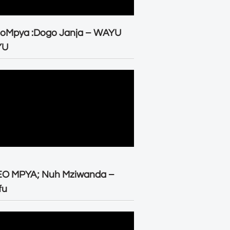
eoMpya :Dogo Janja – WAYU
YU
EO MPYA; Nuh Mziwanda –
fu