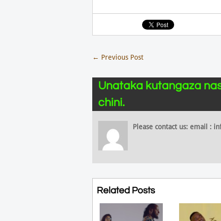
←
Previous Post
Unataka kutangaza nas
chini.
Please contact us: email :
Related Posts