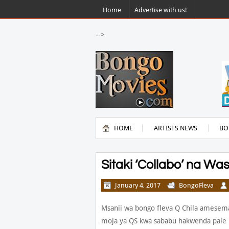
Home
Advertise with us!
-->
HOME
ARTISTS NEWS
BO
Sitaki ‘Collabo’ na Wa
January 4, 2017
BongoFleva
Msanii wa bongo fleva Q Chila amesema
moja ya QS kwa sababu hakwenda pale k