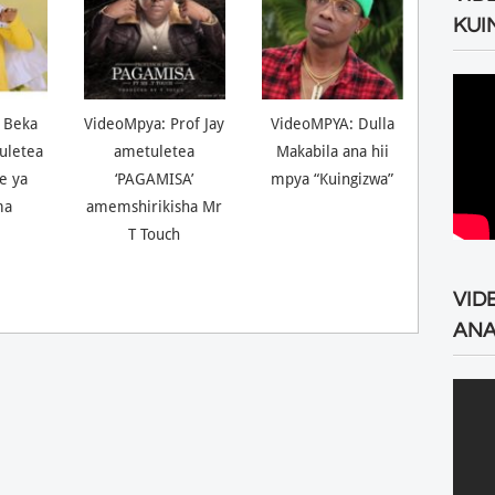
KUI
 Beka
VideoMpya: Prof Jay
VideoMPYA: Dulla
uletea
ametuletea
Makabila ana hii
ne ya
‘PAGAMISA’
mpya “Kuingizwa”
ma
amemshirikisha Mr
T Touch
VID
ANA