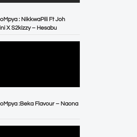
oMpya : NikkwaPili Ft Joh
ni X S2kizzy – Hesabu
oMpya :Beka Flavour – Naona