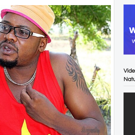
Vide
Natu