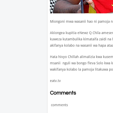
Miongoni mwa wasanii hao ni pamoja n
Akiongea kupitia eNewz Q Chila amesema
kuweza kutambulika kimataifa zaidi na 
akifanya kolabo na wasanii wa hapa at
Hata hivyo Chillah alimalizia kwa kus
msanii nguli wa bongo fleva Solo kwa
wakifanya kolabo la pamoja litakuwa po
eatv.tv
Comments
comments