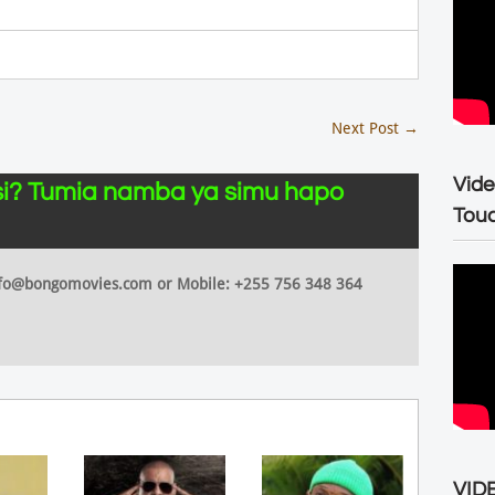
Next Post
→
Vide
i? Tumia namba ya simu hapo
Tou
 info@bongomovies.com or Mobile: +255 756 348 364
VIDE