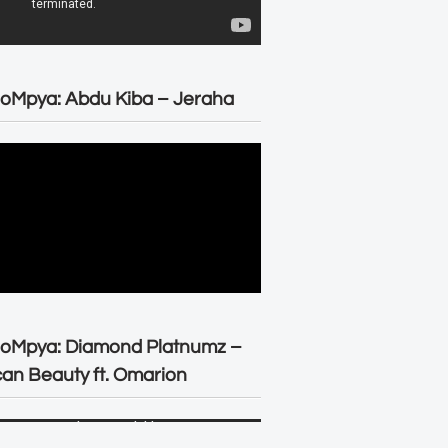
oMpya: Abdu Kiba – Jeraha
eoMpya: Diamond Platnumz –
can Beauty ft. Omarion