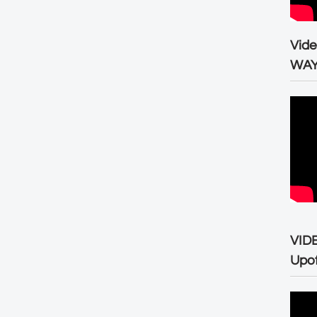
Vid
WA
VID
Upo