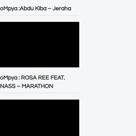
oMpya :Abdu Kiba – Jeraha
eoMpya : ROSA REE FEAT.
LNASS – MARATHON