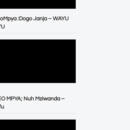
eoMpya :Dogo Janja – WAYU
YU
EO MPYA; Nuh Mziwanda –
fu