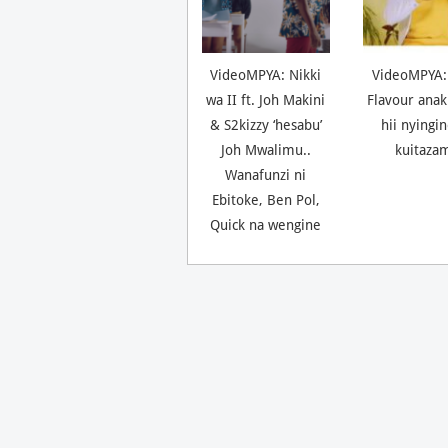
VideoMPYA: Nikki
VideoMPYA:
wa II ft. Joh Makini
Flavour anak
& S2kizzy ‘hesabu’
hii nyingi
Joh Mwalimu..
kuitaza
Wanafunzi ni
Ebitoke, Ben Pol,
Quick na wengine