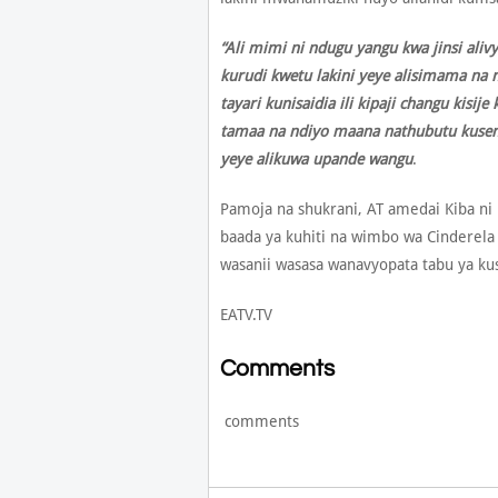
“Ali mimi ni ndugu yangu kwa jinsi aliv
kurudi kwetu lakini yeye alisimama na 
tayari kunisaidia ili kipaji changu kisij
tamaa na ndiyo maana nathubutu kusema
yeye alikuwa upande wangu
.
Pamoja na shukrani, AT amedai Kiba ni
baada ya kuhiti na wimbo wa Cinderela
wasanii wasasa wanavyopata tabu ya ku
EATV.TV
Comments
comments