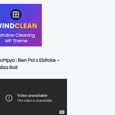
oMpya : Ben Pol x Ebitoke –
liza Boli