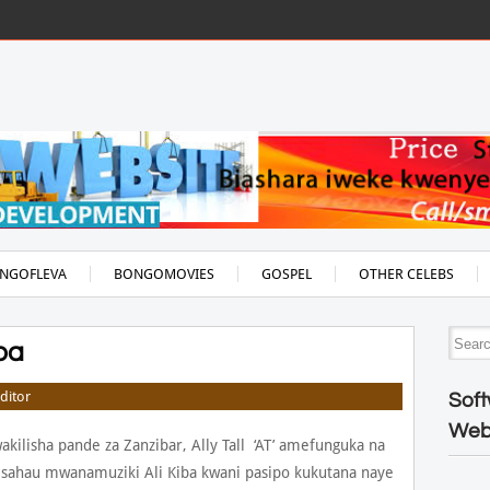
NGOFLEVA
BONGOMOVIES
GOSPEL
OTHER CELEBS
ba
ditor
Soft
Web
ilisha pande za Zanzibar, Ally Tall ‘AT’ amefunguka na
sahau mwanamuziki Ali Kiba kwani pasipo kukutana naye