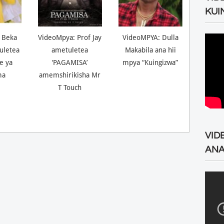
KUI
 Beka
VideoMpya: Prof Jay
VideoMPYA: Dulla
uletea
ametuletea
Makabila ana hii
ne ya
‘PAGAMISA’
mpya “Kuingizwa”
ma
amemshirikisha Mr
T Touch
VID
ANA