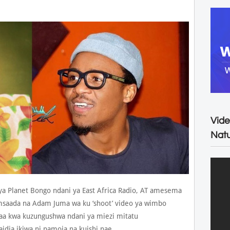
Vide
Natu
a Planet Bongo ndani ya East Africa Radio, AT amesema
saada na Adam Juma wa ku ‘shoot’ video ya wimbo
maa kwa kuzungushwa ndani ya miezi mitatu
idia ikiwa ni pamoja na kuishi nae.