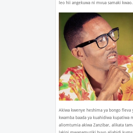
leo hii angekuwa ni mvua samaki kwao.
Akiwa kwenye heshima ya bongo fleva y
kwamba baada ya kuahidiwa kupatiwa m
aliomtumia akiwa Zanzibar, alikata ta
lakini mwanamuziki huyo aliahidi kumsa