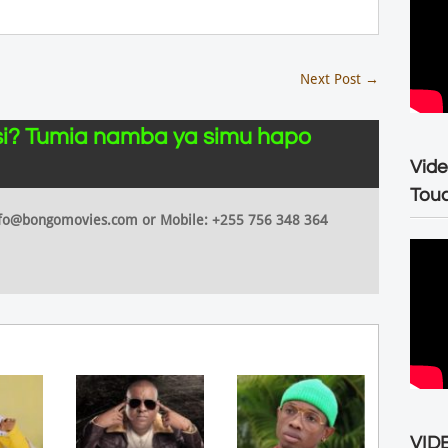
Next Post
→
i? Tumia namba ya simu hapo
Vide
Tou
 info@bongomovies.com or Mobile: +255 756 348 364
VIDE