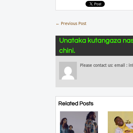
←
Previous Post
Unataka kutangaza nas
chini.
Please contact us: email :
Related Posts