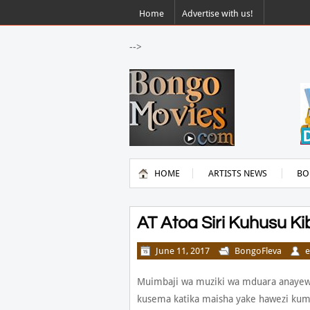
Home
Advertise with us!
-->
HOME
ARTISTS NEWS
BO
AT Atoa Siri Kuhusu Ki
June 11, 2017
BongoFleva
e
Muimbaji wa muziki wa mduara anayewak
kusema katika maisha yake hawezi kum