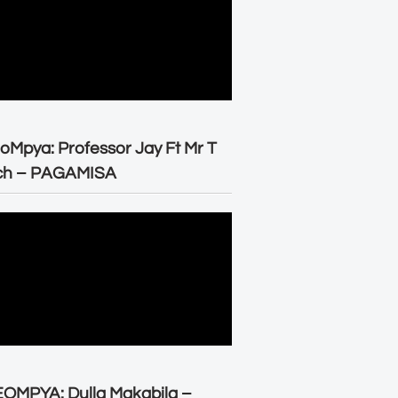
oMpya: Professor Jay Ft Mr T
ch – PAGAMISA
OMPYA: Dulla Makabila –