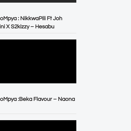
oMpya : NikkwaPili Ft Joh
ni X S2kizzy – Hesabu
oMpya :Beka Flavour – Naona