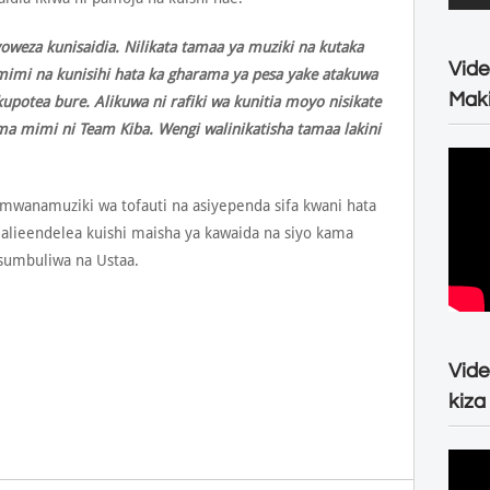
yoweza kunisaidia. Nilikata tamaa ya muziki na kutaka
Vide
mimi na kunisihi hata ka gharama ya pesa yake atakuwa
Maki
e kupotea bure. Alikuwa ni rafiki wa kunitia moyo nisikate
 mimi ni Team Kiba. Wengi walinikatisha tamaa lakini
 mwanamuziki wa tofauti na asiyependa sifa kwani hata
 alieendelea kuishi maisha ya kawaida na siyo kama
sumbuliwa na Ustaa.
Vide
kiza