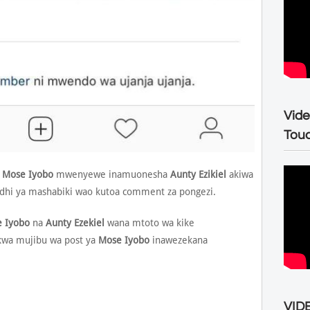
Vide
Tou
o
Mose Iyobo
mwenyewe inamuonesha
Aunty Ezikiel
akiwa
dhi ya mashabiki wao kutoa comment za pongezi.
 Iyobo
na
Aunty Ezekiel
wana mtoto wa kike
kwa mujibu wa post ya
Mose Iyobo
inawezekana
VIDE