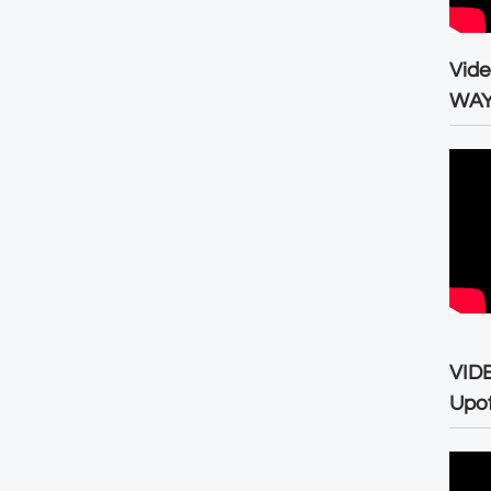
Vid
WA
VID
Upo