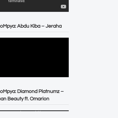
oMpya: Abdu Kiba – Jeraha
eoMpya: Diamond Platnumz –
can Beauty ft. Omarion