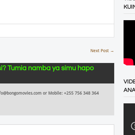
KUI
Next Post
→
i? Tumia namba ya simu hapo
VID
ANA
 info@bongomovies.com or Mobile: +255 756 348 364