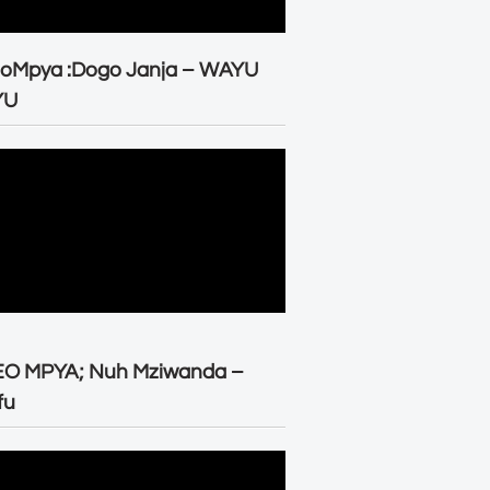
eoMpya :Dogo Janja – WAYU
YU
EO MPYA; Nuh Mziwanda –
fu