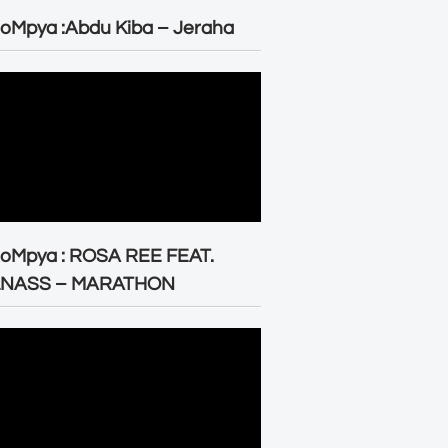
oMpya :Abdu Kiba – Jeraha
eoMpya : ROSA REE FEAT.
LNASS – MARATHON