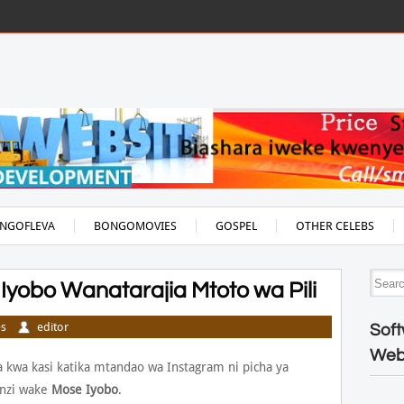
NGOFLEVA
BONGOMOVIES
GOSPEL
OTHER CELEBS
Iyobo Wanatarajia Mtoto wa Pili
s
editor
Soft
Web
 kwa kasi katika mtandao wa Instagram ni picha ya
nzi wake
Mose Iyobo
.