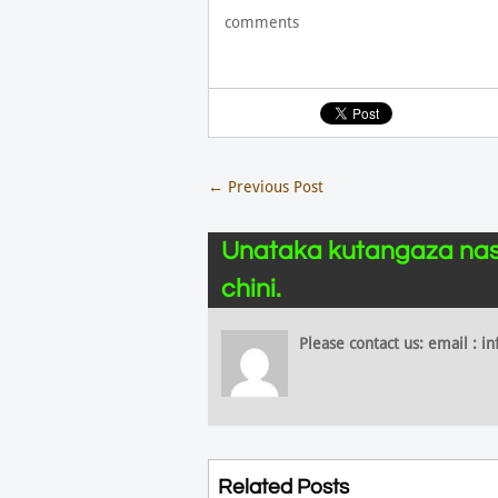
comments
←
Previous Post
Unataka kutangaza nas
chini.
Please contact us: email :
Related Posts