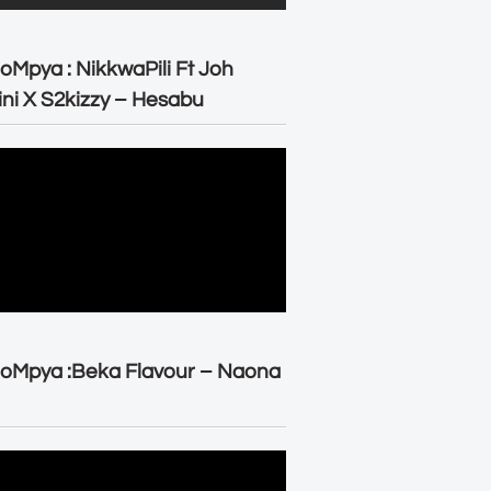
oMpya : NikkwaPili Ft Joh
ni X S2kizzy – Hesabu
oMpya :Beka Flavour – Naona