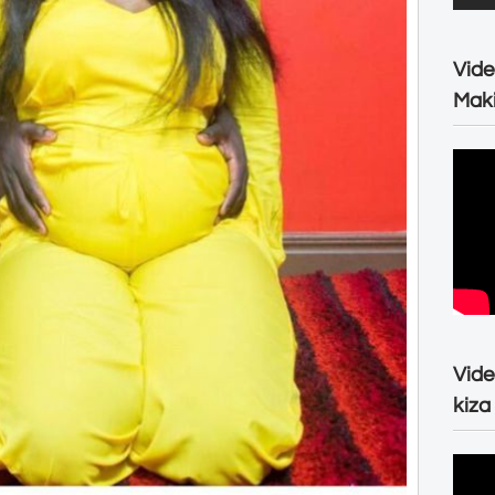
Vide
Maki
Vide
kiza