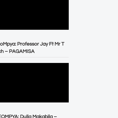
oMpya: Professor Jay Ft Mr T
ch – PAGAMISA
OMPYA: Dulla Makabila –