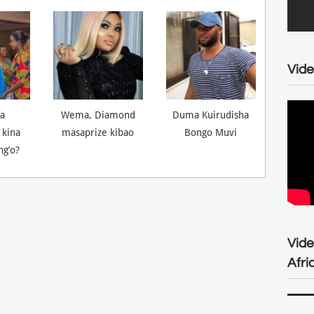
Vide
a
Wema, Diamond
Duma Kuirudisha
 kina
masaprize kibao
Bongo Muvi
ng’o?
Vid
Afri