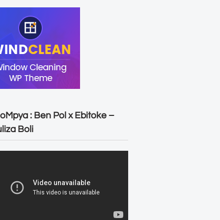
oMpya : Ben Pol x Ebitoke –
liza Boli