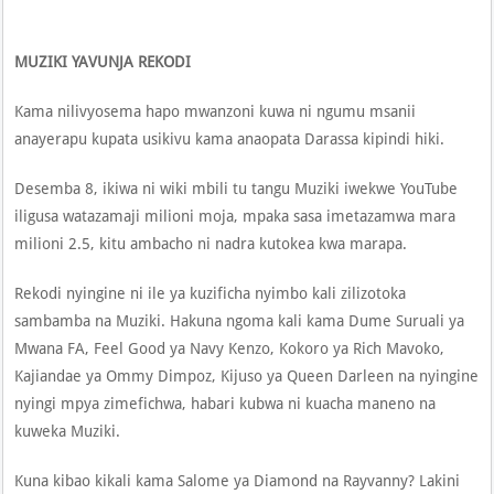
MUZIKI YAVUNJA REKODI
Kama nilivyosema hapo mwanzoni kuwa ni ngumu msanii
anayerapu kupata usikivu kama anaopata Darassa kipindi hiki.
Desemba 8, ikiwa ni wiki mbili tu tangu Muziki iwekwe YouTube
iligusa watazamaji milioni moja, mpaka sasa imetazamwa mara
milioni 2.5, kitu ambacho ni nadra kutokea kwa marapa.
Rekodi nyingine ni ile ya kuzificha nyimbo kali zilizotoka
sambamba na Muziki. Hakuna ngoma kali kama Dume Suruali ya
Mwana FA, Feel Good ya Navy Kenzo, Kokoro ya Rich Mavoko,
Kajiandae ya Ommy Dimpoz, Kijuso ya Queen Darleen na nyingine
nyingi mpya zimefichwa, habari kubwa ni kuacha maneno na
kuweka Muziki.
Kuna kibao kikali kama Salome ya Diamond na Rayvanny? Lakini