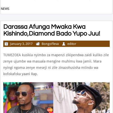
NEWS
Darassa Afunga Mwaka Kwa
Kishindo,Diamond Bado Yupo Juu!
January 3, 2017
BongoFleva
editor
TUMEZOEA kusikia nyimbo za mapenzi zikipendwa zaidi kuliko zile
zenye ujumbe wa masuala mengine muhimu kwa jamii. Mara
nyingi ngoma zenye meseji ni zile zinazohusisha mtindo wa
kofokafoka yaani Rap.