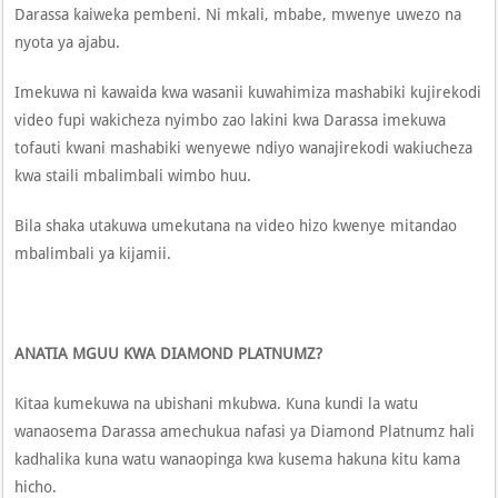
Darassa kaiweka pembeni. Ni mkali, mbabe, mwenye uwezo na
nyota ya ajabu.
Imekuwa ni kawaida kwa wasanii kuwahimiza mashabiki kujirekodi
video fupi wakicheza nyimbo zao lakini kwa Darassa imekuwa
tofauti kwani mashabiki wenyewe ndiyo wanajirekodi wakiucheza
kwa staili mbalimbali wimbo huu.
Bila shaka utakuwa umekutana na video hizo kwenye mitandao
mbalimbali ya kijamii.
ANATIA MGUU KWA DIAMOND PLATNUMZ?
Kitaa kumekuwa na ubishani mkubwa. Kuna kundi la watu
wanaosema Darassa amechukua nafasi ya Diamond Platnumz hali
kadhalika kuna watu wanaopinga kwa kusema hakuna kitu kama
hicho.