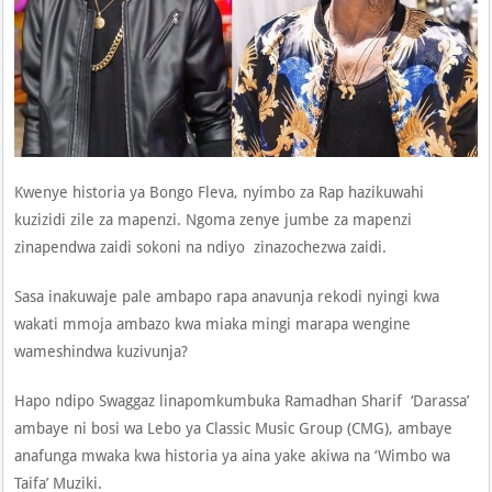
Kwenye historia ya Bongo Fleva, nyimbo za Rap hazikuwahi
kuzizidi zile za mapenzi. Ngoma zenye jumbe za mapenzi
zinapendwa zaidi sokoni na ndiyo zinazochezwa zaidi.
Sasa inakuwaje pale ambapo rapa anavunja rekodi nyingi kwa
wakati mmoja ambazo kwa miaka mingi marapa wengine
wameshindwa kuzivunja?
Hapo ndipo Swaggaz linapomkumbuka Ramadhan Sharif ‘Darassa’
ambaye ni bosi wa Lebo ya Classic Music Group (CMG), ambaye
anafunga mwaka kwa historia ya aina yake akiwa na ‘Wimbo wa
Taifa’ Muziki.