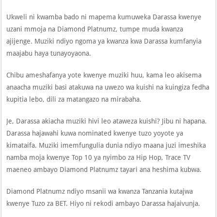
Ukweli ni kwamba bado ni mapema kumuweka Darassa kwenye
uzani mmoja na Diamond Platnumz, tumpe muda kwanza
ajijenge. Muziki ndiyo ngoma ya kwanza kwa Darassa kumfanyia
maajabu haya tunayoyaona.
Chibu ameshafanya yote kwenye muziki huu, kama leo akisema
anaacha muziki basi atakuwa na uwezo wa kuishi na kuingiza fedha
kupitia lebo, dili za matangazo na mirabaha.
Je, Darassa akiacha muziki hivi leo ataweza kuishi? Jibu ni hapana.
Darassa hajawahi kuwa nominated kwenye tuzo yoyote ya
kimataifa. Muziki imemfungulia dunia ndiyo maana juzi imeshika
namba moja kwenye Top 10 ya nyimbo za Hip Hop, Trace TV
maeneo ambayo Diamond Platnumz tayari ana heshima kubwa.
Diamond Platnumz ndiyo msanii wa kwanza Tanzania kutajwa
kwenye Tuzo za BET. Hiyo ni rekodi ambayo Darassa hajaivunja.