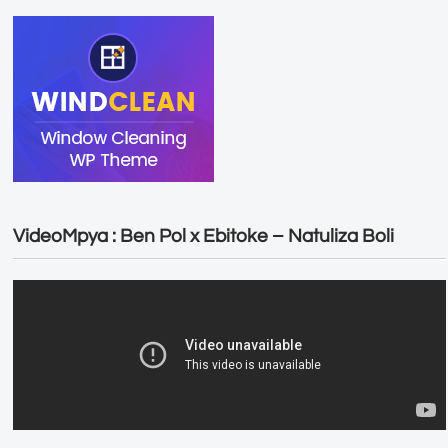
VideoMpya : Ben Pol x Ebitoke – Natuliza Boli