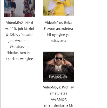
VideoMPYA: Nikki
VideoMPYA: Beka
wa II ft. Joh Makini
Flavour anakuletea
& S2kizzy ‘hesabu’
hii nyingine ya
Joh Mwalimu..
kuitazama
Wanafunzi ni
Ebitoke, Ben Pol,
Quick na wengine
VideoMpya: Prof Jay
ametuletea
‘PAGAMISA’
amemshirikisha Mr