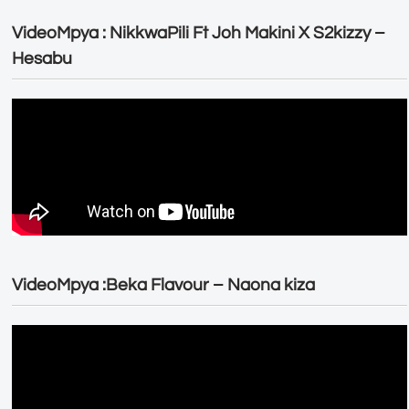
VideoMpya : NikkwaPili Ft Joh Makini X S2kizzy –
Hesabu
VideoMpya :Beka Flavour – Naona kiza