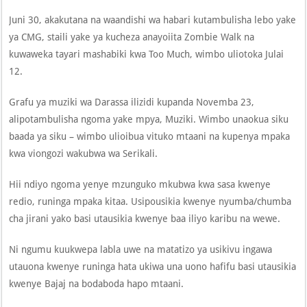
Juni 30, akakutana na waandishi wa habari kutambulisha lebo yake
ya CMG, staili yake ya kucheza anayoiita Zombie Walk na
kuwaweka tayari mashabiki kwa Too Much, wimbo uliotoka Julai
12.
Grafu ya muziki wa Darassa ilizidi kupanda Novemba 23,
alipotambulisha ngoma yake mpya, Muziki. Wimbo unaokua siku
baada ya siku – wimbo ulioibua vituko mtaani na kupenya mpaka
kwa viongozi wakubwa wa Serikali.
Hii ndiyo ngoma yenye mzunguko mkubwa kwa sasa kwenye
redio, runinga mpaka kitaa. Usipousikia kwenye nyumba/chumba
cha jirani yako basi utausikia kwenye baa iliyo karibu na wewe.
Ni ngumu kuukwepa labla uwe na matatizo ya usikivu ingawa
utauona kwenye runinga hata ukiwa una uono hafifu basi utausikia
kwenye Bajaj na bodaboda hapo mtaani.