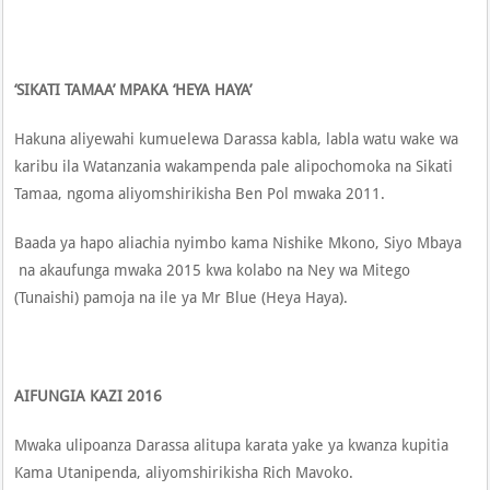
‘SIKATI TAMAA’ MPAKA ‘HEYA HAYA’
Hakuna aliyewahi kumuelewa Darassa kabla, labla watu wake wa
karibu ila Watanzania wakampenda pale alipochomoka na Sikati
Tamaa, ngoma aliyomshirikisha Ben Pol mwaka 2011.
Baada ya hapo aliachia nyimbo kama Nishike Mkono, Siyo Mbaya
na akaufunga mwaka 2015 kwa kolabo na Ney wa Mitego
(Tunaishi) pamoja na ile ya Mr Blue (Heya Haya).
AIFUNGIA KAZI 2016
Mwaka ulipoanza Darassa alitupa karata yake ya kwanza kupitia
Kama Utanipenda, aliyomshirikisha Rich Mavoko.