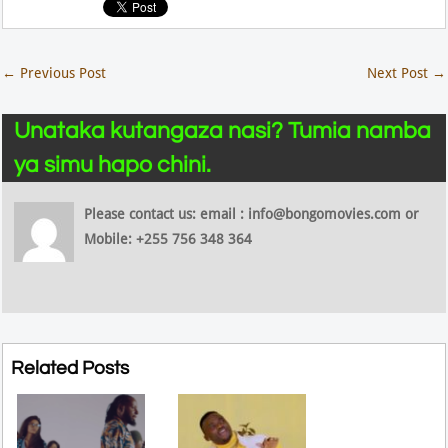
←
Previous Post
Next Post
→
Unataka kutangaza nasi? Tumia namba
ya simu hapo chini.
Please contact us: email : info@bongomovies.com or
Mobile: +255 756 348 364
Related Posts