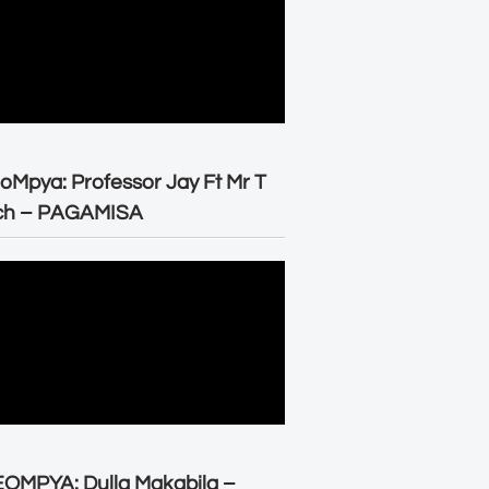
oMpya: Professor Jay Ft Mr T
ch – PAGAMISA
OMPYA: Dulla Makabila –