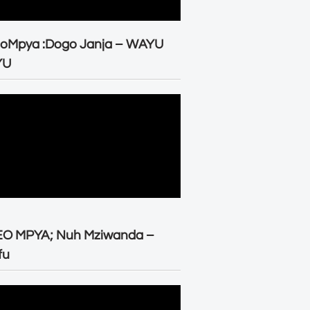
eoMpya :Dogo Janja – WAYU
YU
EO MPYA; Nuh Mziwanda –
fu