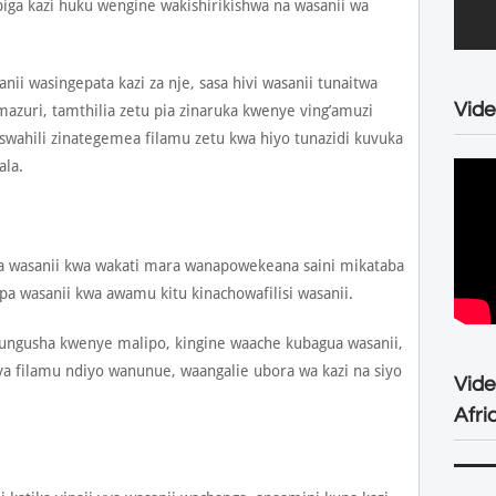
ga kazi huku wengine wakishirikishwa na wasanii wa
nii wasingepata kazi za nje, sasa hivi wasanii tunaitwa
Vide
mazuri, tamthilia zetu pia zinaruka kwenye ving’amuzi
iswahili zinategemea filamu zetu kwa hiyo tunazidi kuvuka
ala.
a wasanii kwa wakati mara wanapowekeana saini mikataba
pa wasanii kwa awamu kitu kinachowafilisi wasanii.
ungusha kwenye malipo, kingine waache kubagua wasanii,
ya filamu ndiyo wanunue, waangalie ubora wa kazi na siyo
Vid
Afri