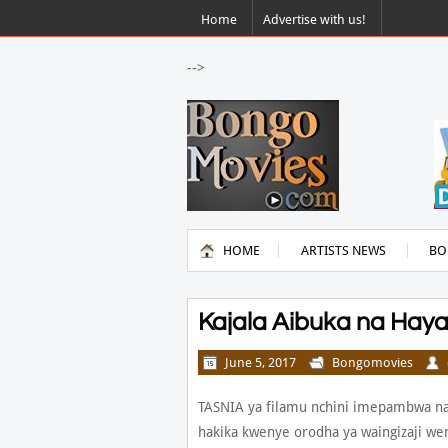
Home
Advertise with us!
-->
HOME
ARTISTS NEWS
BO
Kajala Aibuka na Ha
June 5, 2017
Bongomovies
TASNIA ya filamu nchini imepambwa n
hakika kwenye orodha ya waingizaji we