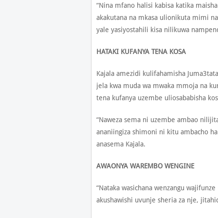
“Nina mfano halisi kabisa katika maish
akakutana na mkasa ulionikuta mimi na 
yale yasiyostahili kisa nilikuwa nampen
HATAKI KUFANYA TENA KOSA
Kajala amezidi kulifahamisha Juma3tata
jela kwa muda wa mwaka mmoja na ku
tena kufanya uzembe uliosababisha kosa
“Naweza sema ni uzembe ambao niliji
ananiingiza shimoni ni kitu ambacho ha
anasema Kajala.
AWAONYA WAREMBO WENGINE
“Nataka wasichana wenzangu wajifunze
akushawishi uvunje sheria za nje, jita