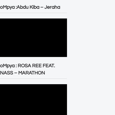
oMpya :Abdu Kiba – Jeraha
eoMpya : ROSA REE FEAT.
LNASS – MARATHON