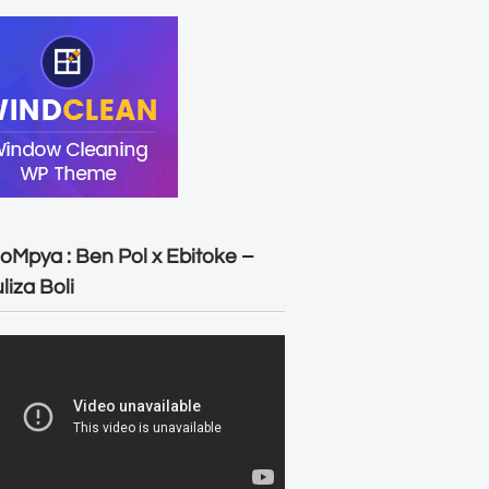
oMpya : Ben Pol x Ebitoke –
liza Boli