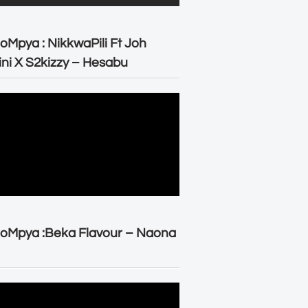
oMpya : NikkwaPili Ft Joh
ni X S2kizzy – Hesabu
oMpya :Beka Flavour – Naona