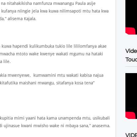
a na nitahakikisha namfunza mwanangu Paula asije
kufanya niingie jela kwa kuwa nilimsapoti mtu hata kwa
da,” alisema Kajala.
 kuwa hapendi kulikumbuka tukio lile lililomfanya akae
Vide
mwacha mtoto wake kwenye wakati mgumu na hataki
Tou
 lile.
takia mwenyewe, kumwamini mtu wakati kabisa najua
kitafutika maishani mwangu, sitafanya kosa tena”
 kupitia mimi yaani hata kama unampenda mtu, usikubali
hidi ujinasue kwani mwisho wake ni mbaya sana,” anasema.
VIDE