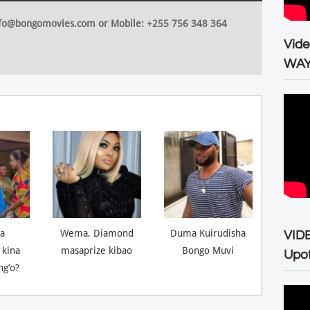
 info@bongomovies.com or Mobile: +255 756 348 364
Vid
WA
a
Wema, Diamond
Duma Kuirudisha
VID
 kina
masaprize kibao
Bongo Muvi
Upo
ng’o?