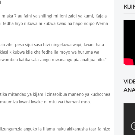
U
KUI
aka 7 au faini ya shilingi milioni zaidi ya kumi, Kajala
i fedha hiyo ilikuwa ni kubwa kwao na hapo ndipo Wema
 zile pesa sijui sasa hivi ningekuwa wapi, kwani hata
kiasi kikubwa kile cha fedha ila moyo wa huruma wa
mwombea katika sala zangu mwanangu pia analijua hilo,”
VID
ANA
atika mitandao ya kijamii zinazoibua maneno ya kuchochea
homuumiza kwani kwake ni mtu wa thamani mno.
zungumzia anguko la filamu huku akikanusha taarifa hizo