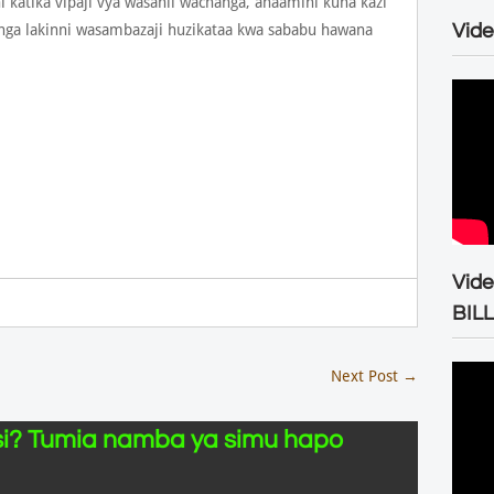
katika vipaji vya wasanii wachanga, anaamini kuna kazi
Vide
nga lakinni wasambazaji huzikataa kwa sababu hawana
Vid
BIL
Next Post
→
i? Tumia namba ya simu hapo