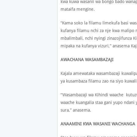
kwa kuwa wasanii wa bongo bado wanapi
mataifa mengine.
“Kama soko la filamu limekufa basi wasa
kufanya filamu nchi za nje kwa malipo 
mbalimbali, nchi nyingi zinazojifunza K
mipaka na kufanya vizuri,” anasema Kaj
AWACHANA WASAMBAZAJI
Kajala amewataka wasambazaji kuwalip
ya kusambaza filamu zao na siyo kuwali
“Wasambazaji wa Kihindi waache kutuz
waache kuangalia staa gani yupo ndani 
sura,” anasema.
ANAAMINI KWA WASANII WACHANGA