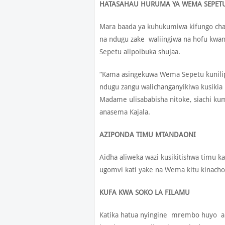
HATASAHAU HURUMA YA WEMA SEPET
Mara baada ya kuhukumiwa kifungo cha mi
na ndugu zake waliingiwa na hofu kwan
Sepetu alipoibuka shujaa.
“Kama asingekuwa Wema Sepetu kunilipia
ndugu zangu walichanganyikiwa kusikia 
Madame ulisababisha nitoke, siachi ku
anasema Kajala.
AZIPONDA TIMU MTANDAONI
Aidha aliweka wazi kusikitishwa timu k
ugomvi kati yake na Wema kitu kinac
KUFA KWA SOKO LA FILAMU
Katika hatua nyingine mrembo huyo ali