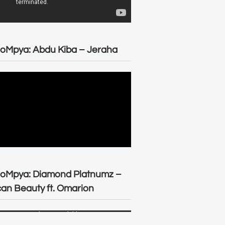
oMpya: Abdu Kiba – Jeraha
eoMpya: Diamond Platnumz –
can Beauty ft. Omarion