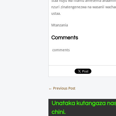
Staa huyu wa filamu amesema anaamini 
nzuri zinatengenezwa na wasanii wacha
ustaa.
Mtanzania
Comments
comments
←
Previous Post
Unataka kutangaza nas
chini.