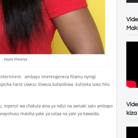
Vide
Maki
Kajala Masanja
 Entertment, ambayo imetengeneza filamu nyingi
mpicha Farid Uwezo iliweza kufanikiwa kuliteka soko hilo
Vide
u, mpenzi wa chakula aina ya ndizi na samaki sato ambapo
kiza
yohusu maisha yake ya ustaa na yale ya kawaida.