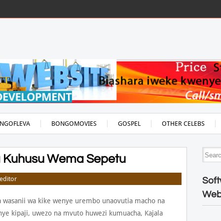
NGOFLEVA
BONGOMOVIES
GOSPEL
OTHER CELEBS
ya Kuhusu Wema Sepetu
editor
Soft
Web
a wasanii wa kike wenye urembo unaovutia macho na
nye kipaji, uwezo na mvuto huwezi kumuacha, Kajala