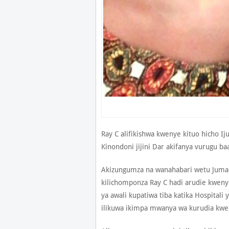
Ray C alifikishwa kwenye kituo hicho I
Kinondoni jijini Dar akifanya vurugu b
Akizungumza na wanahabari wetu Jumann
kilichomponza Ray C hadi arudie kweny
ya awali kupatiwa tiba katika Hospitali 
ilikuwa ikimpa mwanya wa kurudia kw