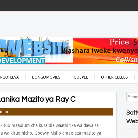
NGOFLEVA
BONGOMOVIES
GOSPEL
OTHER CELEBS
anika Mazito ya Ray C
ditor
Soft
Web
 kituo maaulum cha kusaidia waathirika wa dawa za
 wa kituo hicho, Godwin Msilo ameeleza mazito ya