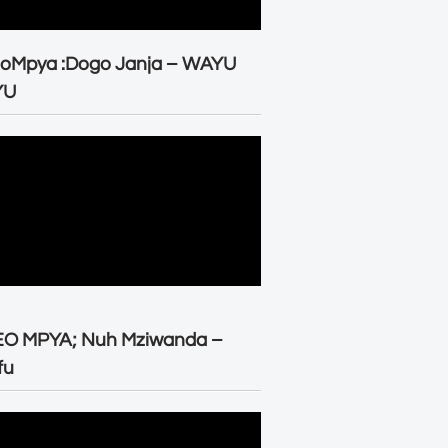
eoMpya :Dogo Janja – WAYU
YU
EO MPYA; Nuh Mziwanda –
fu