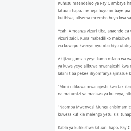
Kuhusu maendeleo ya Ray C ambaye hadi
kituoni hapo, meneja huyo ambaye pia 
kutibiwa, alisema mrembo huyo kwa sas
Yeah! Ameanza vizuri tiba, anaendelea 
vizuri zaidi. Kuna mabadiliko makubwa
wa kuwepo kwenye nyumba hiyo utatege
Akijizungumzia yeye kama mfano wa watu
ya kuwa yeye alikuwa mwanajeshi kwa
lakini tiba pekee iliyomfanya ajinasu
“Mimi nilikuwa mwanajeshi kwa takriban
na matumizi ya madawa ya kulevya, nika
“Naomba Mwenyezi Mungu anisimamie n
kuweza kufikia malengo yetu, sisi tuna
Kabla ya kufikishwa kituoni hapo, Ray C