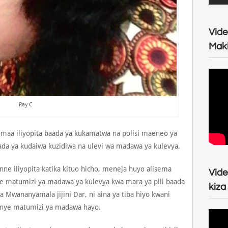
Vide
Maki
Ray C
jumaa iliyopita baada ya kukamatwa na polisi maeneo ya
aada ya kudaiwa kuzidiwa na ulevi wa madawa ya kulevya.
e iliyopita katika kituo hicho, meneja huyo alisema
Vide
e matumizi ya madawa ya kulevya kwa mara ya pili baada
kiza
ya Mwananyamala jijini Dar, ni aina ya tiba hiyo kwani
enye matumizi ya madawa hayo.