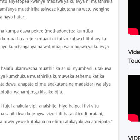
 mtu aliyetopea kwenye madawa ya kulevya ni muathirika
amfanya muathirika asiweze kukutana na watu wengine
 hayo hatari.
cha kumpa dawa pekee (methadone) za kumtibu
kumuacha arejee mtaani ni tatizo kubwa lililofanyika
uyo kujichanganya na watumiaji wa madawa ya kulevya
Vide
Tou
halafu ukamwacha muathirika arudi nyumbani, utakuwa
ja ya kumchukua muathirika kumuweka sehemu katika
ata dawa, anapata elimu anakutana na madaktari wa afya
kolojia, wanamjenga kisaikolojia.
jui anakula vipi, anaishije, hiyo haipo. Hivi vitu
ba sahihi kwa kujengwa vizuri ili hata akirudi uraiani,
ia mwenyewe kutokana na elimu atakayokuwa ameipata,”
VIDE