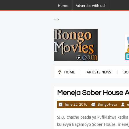
Home
Advertise with us!
-->
HOME
ARTISTS NEWS
BO
Meneja Sober House A
June 25, 2016
BongoFleva
e
SIKU chache baada ya kufikishwa katika
kulevya Bagamoyo Sober House, meneja