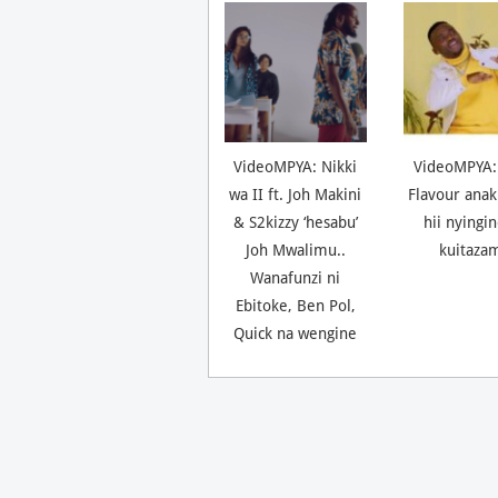
VideoMPYA: Nikki
VideoMPYA:
wa II ft. Joh Makini
Flavour anak
& S2kizzy ‘hesabu’
hii nyingi
Joh Mwalimu..
kuitaza
Wanafunzi ni
Ebitoke, Ben Pol,
Quick na wengine