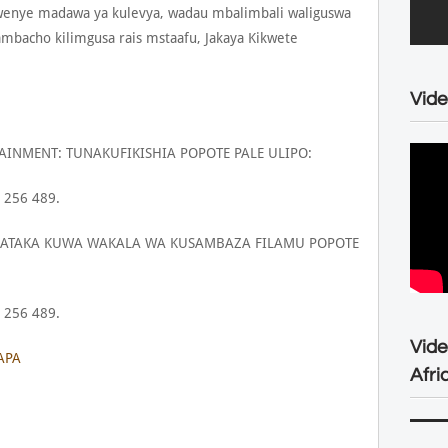
wenye madawa ya kulevya, wadau mbalimbali waliguswa
ambacho kilimgusa rais mstaafu, Jakaya Kikwete
Vide
AINMENT: TUNAKUFIKISHIA POPOTE PALE ULIPO:
 256 489.
NATAKA KUWA WAKALA WA KUSAMBAZA FILAMU POPOTE
 256 489.
Vid
APA
Afri