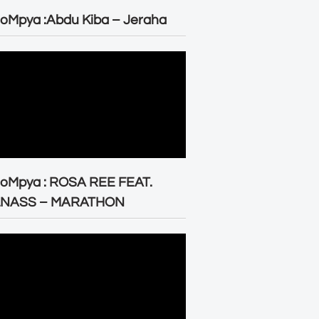
oMpya :Abdu Kiba – Jeraha
eoMpya : ROSA REE FEAT.
LNASS – MARATHON