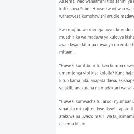
Alisema, wao wanaamini tiba sahihi ya
kufikishwa Sober House kwani wao wan
wanaoweza kumshawishi arudie madawa
Kwa mujibu wa meneja huyo, kitendo 
muathirika wa madawa ya kulevya kisha 
awali kwani kilimpa mwanya mrembo h
mitaani.
“Huwezi kumtibu mtu kwa kumpa dawa 
umemjenga vipi kisaikolojia? Kuna ha
kituo kama hiki, anapata dawa, akishap
ya akili, anakutana na madaktari wa sai
“Huwezi kumwacha tu, arudi nyumbani. Hu
vinataka mtu ajitoe kwelikweli, apate ti
atakuwa na uwezo mzuri wa kujisimam
alisema Msilo.