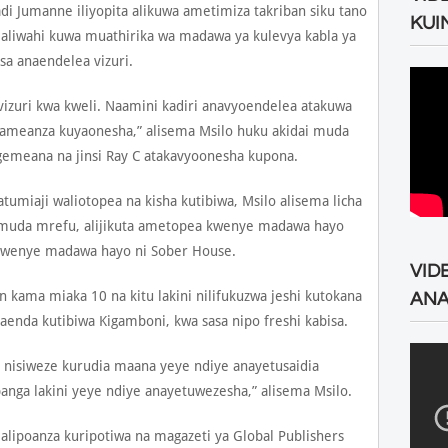
 Jumanne iliyopita alikuwa ametimiza takriban siku tano
KUI
aliwahi kuwa muathirika wa madawa ya kulevya kabla ya
a anaendelea vizuri.
vizuri kwa kweli. Naamini kadiri anavyoendelea atakuwa
 ameanza kuyaonesha,” alisema Msilo huku akidai muda
meana na jinsi Ray C atakavyoonesha kupona.
miaji waliotopea na kisha kutibiwa, Msilo alisema licha
 muda mrefu, alijikuta ametopea kwenye madawa hayo
e kwenye madawa hayo ni Sober House.
VID
 kama miaka 10 na kitu lakini nilifukuzwa jeshi kutokana
ANA
enda kutibiwa Kigamboni, kwa sasa nipo freshi kabisa.
isiweze kurudia maana yeye ndiye anayetusaidia
panga lakini yeye ndiye anayetuwezesha,” alisema Msilo.
 alipoanza kuripotiwa na magazeti ya Global Publishers