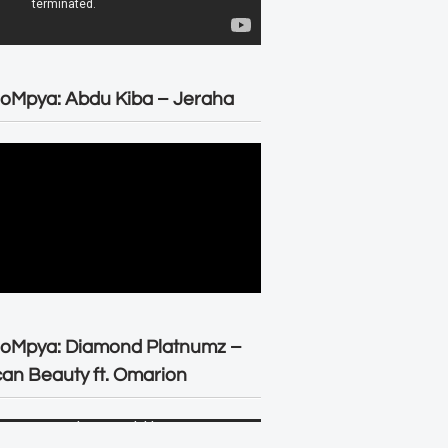
oMpya: Abdu Kiba – Jeraha
eoMpya: Diamond Platnumz –
can Beauty ft. Omarion