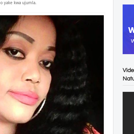
 yake kwa ujumla.
Vide
Natu