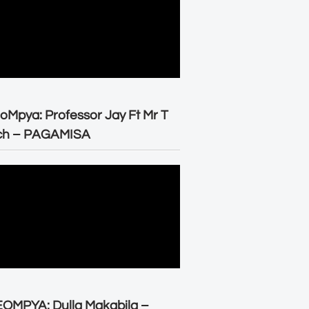
oMpya: Professor Jay Ft Mr T
ch – PAGAMISA
OMPYA: Dulla Makabila –