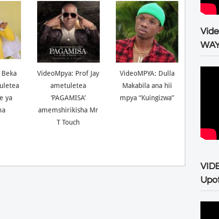
Vid
WA
 Beka
VideoMpya: Prof Jay
VideoMPYA: Dulla
uletea
ametuletea
Makabila ana hii
ne ya
‘PAGAMISA’
mpya “Kuingizwa”
ma
amemshirikisha Mr
T Touch
VID
Upo