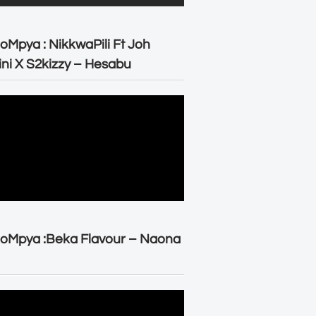
oMpya : NikkwaPili Ft Joh
ni X S2kizzy – Hesabu
oMpya :Beka Flavour – Naona