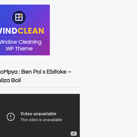
oMpya : Ben Pol x Ebitoke –
liza Boli