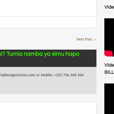
Vide
Next Post
→
i? Tumia namba ya simu hapo
Vid
BIL
 info@bongomovies.com or Mobile: +255 756 348 364