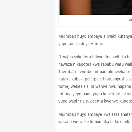
Li
Muimbaji huyo ambaye aliwahi kufanya
yupo juu zaidi ya Amini.
“Unajua soko letu lilivyo linabadilika ba
naweza nikapotea kwa sababu watu wali
Themba’ ni wimbo ambao uliniweka sehe
nataka kubaki pale pale inatuangusha 
tumejiwekea sisi ni wahivi hivi, hapana
mbona yeye bado yupo kule kule laki
yupo wapi? na tukisema kwenye kupote
Muimbaji huyo ambaye kwa sasa anafan
wasanii wenzake kubadilika ili kukabil