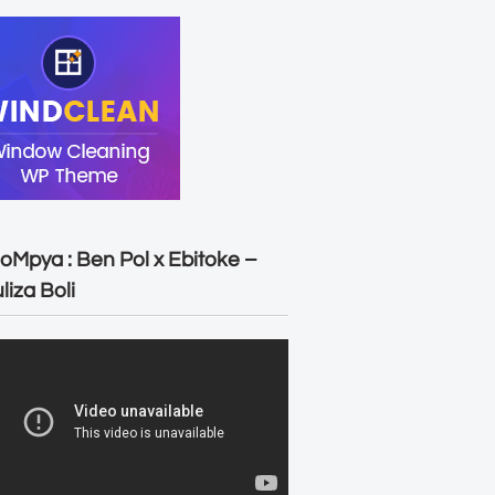
oMpya : Ben Pol x Ebitoke –
liza Boli