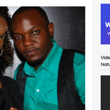
Vide
Natu