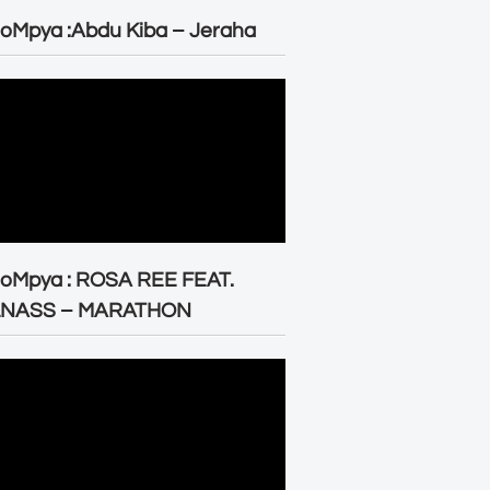
oMpya :Abdu Kiba – Jeraha
eoMpya : ROSA REE FEAT.
LNASS – MARATHON