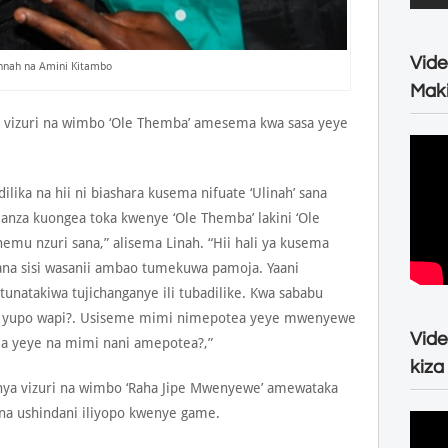
Vide
nnah na Amini Kitambo
Maki
 vizuri na wimbo ‘Ole Themba’ amesema kwa sasa yeye
dilika na hii ni biashara kusema nifuate ‘Ulinah’ sana
anza kuongea toka kwenye ‘Ole Themba’ lakini ‘Ole
mu nzuri sana,” alisema Linah. “Hii hali ya kusema
sana sisi wasanii ambao tumekuwa pamoja. Yaani
 tunatakiwa tujichanganye ili tubadilike. Kwa sababu
ni yupo wapi?. Usiseme mimi nimepotea yeye mwenyewe
Vide
a yeye na mimi nani amepotea?,”
kiza
ya vizuri na wimbo ‘Raha Jipe Mwenyewe’ amewataka
iana ushindani iliyopo kwenye game.