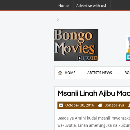
Home
Advertise with us!
-->
HOME
ARTISTS NEWS
BO
Msanii Linah Ajibu Mad
October 30, 2016
BongoFleva
Baada ya Amini kudai msanii mwenzake
wakuvutia, Linah amefunguka na kuizun