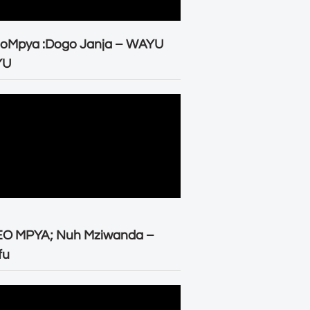
eoMpya :Dogo Janja – WAYU
YU
EO MPYA; Nuh Mziwanda –
fu