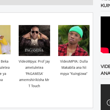
KUI
 Beka
VideoMpya: Prof Jay
VideoMPYA: Dulla
VID
uletea
ametuletea
Makabila ana hii
ANA
ne ya
‘PAGAMISA’
mpya “Kuingizwa”
ma
amemshirikisha Mr
T Touch