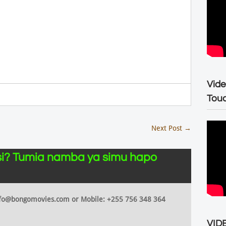
Vide
Tou
Next Post
→
i? Tumia namba ya simu hapo
 info@bongomovies.com or Mobile: +255 756 348 364
VIDE