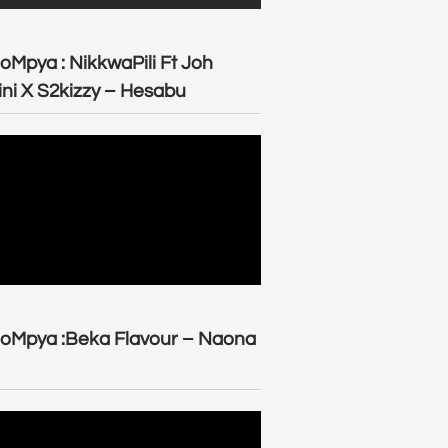
oMpya : NikkwaPili Ft Joh
ni X S2kizzy – Hesabu
oMpya :Beka Flavour – Naona