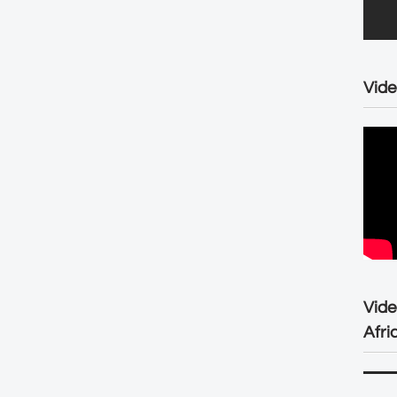
Vide
Vid
Afri