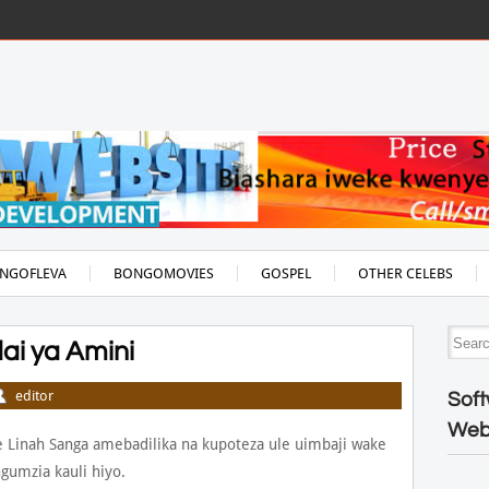
NGOFLEVA
BONGOMOVIES
GOSPEL
OTHER CELEBS
ai ya Amini
editor
Soft
Web
 Linah Sanga amebadilika na kupoteza ule uimbaji wake
gumzia kauli hiyo.