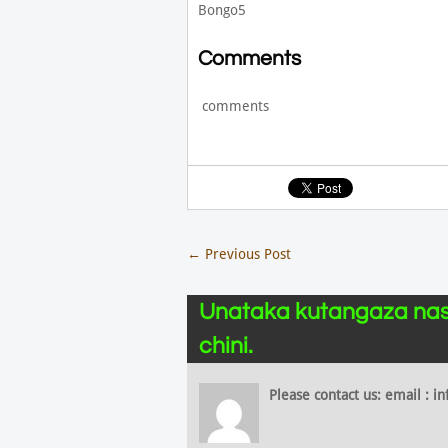
Bongo5
Comments
comments
←
Previous Post
Unataka kutangaza nas
chini.
Please contact us: email :