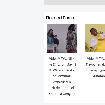
Related Posts
VideoMPYA: Nikki
VideoMPYA:
wa II ft. Joh Makini
Flavour anak
& S2kizzy ‘hesabu’
hii nyingi
Joh Mwalimu..
kuitaza
Wanafunzi ni
Ebitoke, Ben Pol,
Quick na wengine