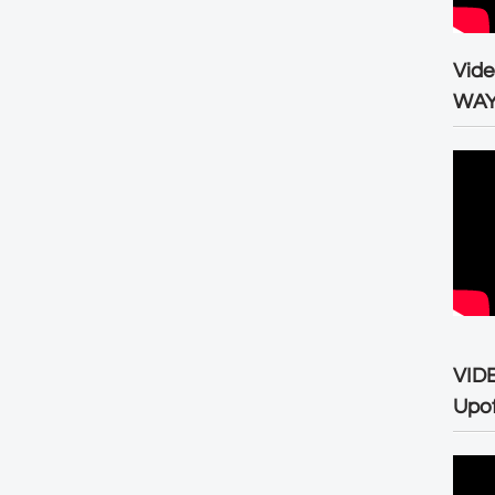
Vid
WA
VID
Upo