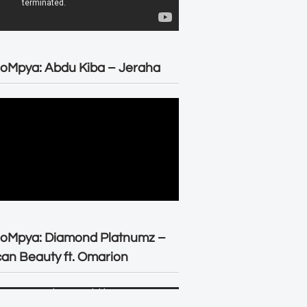
oMpya: Abdu Kiba – Jeraha
eoMpya: Diamond Platnumz –
can Beauty ft. Omarion