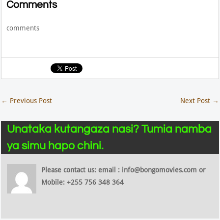
Comments
comments
←
Previous Post
Next Post
→
Unataka kutangaza nasi? Tumia namba
ya simu hapo chini.
Please contact us: email : info@bongomovies.com or
Mobile: +255 756 348 364