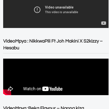
VideoMpya : NikkwaPili Ft Joh Makini X S2kizzy –
Hesabu
VideoMpya :Beka Flavour – Naona kiza