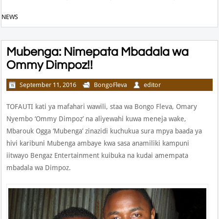
NEWS
Mubenga: Nimepata Mbadala wa
Ommy Dimpoz!!
September 11, 2016
BongoFleva
editor
TOFAUTI kati ya mafahari wawili, staa wa Bongo Fleva, Omary
Nyembo ‘Ommy Dimpoz’ na aliyewahi kuwa meneja wake,
Mbarouk Ogga ‘Mubenga’ zinazidi kuchukua sura mpya baada ya
hivi karibuni Mubenga ambaye kwa sasa anamiliki kampuni
iitwayo Bengaz Entertainment kuibuka na kudai amempata
mbadala wa Dimpoz.