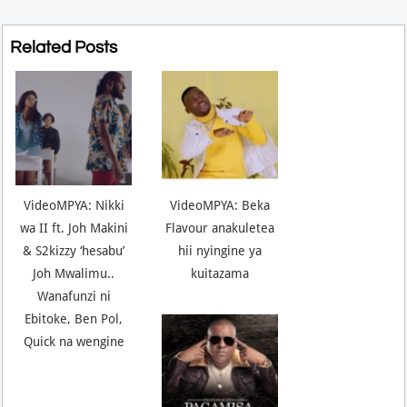
Related Posts
VideoMPYA: Nikki
VideoMPYA: Beka
wa II ft. Joh Makini
Flavour anakuletea
& S2kizzy ‘hesabu’
hii nyingine ya
Joh Mwalimu..
kuitazama
Wanafunzi ni
Ebitoke, Ben Pol,
Quick na wengine