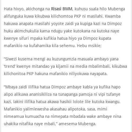
Hata hivyo, akichonga na
Risasi BMM
, kuhusu suala hilo Mubenga
alifunguka kuwa kikubwa kilichomtoa PKP ni masilahi. Kwamba
hakuwa anapata masilahi yoyote zaidi ya kupiga kazi na Dimpoz
huku akimchukulia kama ndugu yake kutokana na kutoka naye
kwenye sifuri mpaka kufikia hatua hiyo ya Dimpoz kupata
mafanikio na kufahamika kila sehemu. Hebu msikie;
“Siwezi kusema mengi au kuzungumzia masuala ambayo yana
‘trend’ kwenye mitandao ya kijamii na media mbalimbali, kikubwa
kilichonitoa PKP hakuna mafanikio niliyokuwa nayapata.
“Mbaya zaidi ilifika hatua Dimpoz ambaye kabla ya kufika hapo
alipo alikuwa ananisikiliza na tunapanga pamoja ni vipi tufanye
kazi, lakini ilifika hatua akawa hasikii lolote lile kutoka kwangu.
Mafanikio yalimlewesha akasahau alipotoka, sasa, mimi
nimeamua kumuacha na nimepata mbadala wake ambaye nina
uhakika nitafika naye mbali,” amesema Mubenga.