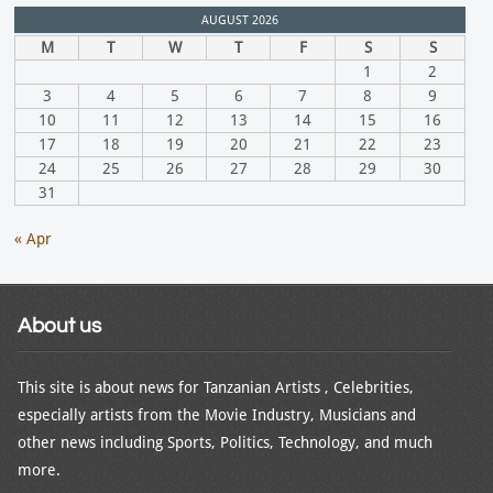
AUGUST 2026
M
T
W
T
F
S
S
1
2
3
4
5
6
7
8
9
10
11
12
13
14
15
16
17
18
19
20
21
22
23
24
25
26
27
28
29
30
31
« Apr
About us
This site is about news for Tanzanian Artists , Celebrities,
especially artists from the Movie Industry, Musicians and
other news including Sports, Politics, Technology, and much
more.