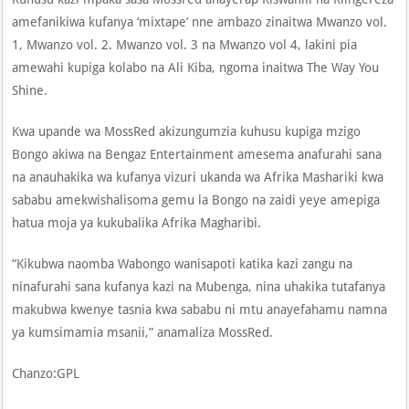
amefanikiwa kufanya ‘mixtape’ nne ambazo zinaitwa Mwanzo vol.
1, Mwanzo vol. 2. Mwanzo vol. 3 na Mwanzo vol 4, lakini pia
amewahi kupiga kolabo na Ali Kiba, ngoma inaitwa The Way You
Shine.
Kwa upande wa MossRed akizungumzia kuhusu kupiga mzigo
Bongo akiwa na Bengaz Entertainment amesema anafurahi sana
na anauhakika wa kufanya vizuri ukanda wa Afrika Mashariki kwa
sababu amekwishalisoma gemu la Bongo na zaidi yeye amepiga
hatua moja ya kukubalika Afrika Magharibi.
“Kikubwa naomba Wabongo wanisapoti katika kazi zangu na
ninafurahi sana kufanya kazi na Mubenga, nina uhakika tutafanya
makubwa kwenye tasnia kwa sababu ni mtu anayefahamu namna
ya kumsimamia msanii,” anamaliza MossRed.
Chanzo:GPL