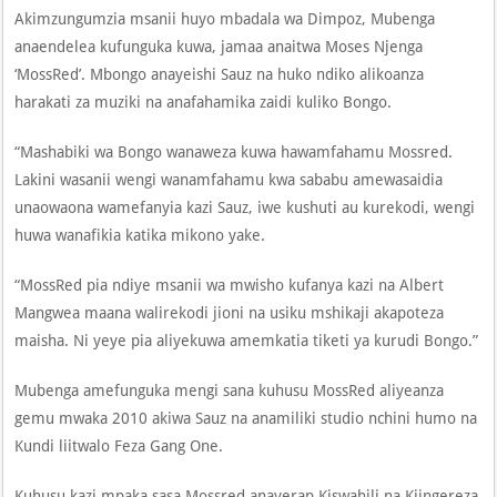
Akimzungumzia msanii huyo mbadala wa Dimpoz, Mubenga
anaendelea kufunguka kuwa, jamaa anaitwa Moses Njenga
‘MossRed’. Mbongo anayeishi Sauz na huko ndiko alikoanza
harakati za muziki na anafahamika zaidi kuliko Bongo.
“Mashabiki wa Bongo wanaweza kuwa hawamfahamu Mossred.
Lakini wasanii wengi wanamfahamu kwa sababu amewasaidia
unaowaona wamefanyia kazi Sauz, iwe kushuti au kurekodi, wengi
huwa wanafikia katika mikono yake.
“MossRed pia ndiye msanii wa mwisho kufanya kazi na Albert
Mangwea maana walirekodi jioni na usiku mshikaji akapoteza
maisha. Ni yeye pia aliyekuwa amemkatia tiketi ya kurudi Bongo.”
Mubenga amefunguka mengi sana kuhusu MossRed aliyeanza
gemu mwaka 2010 akiwa Sauz na anamiliki studio nchini humo na
Kundi liitwalo Feza Gang One.
Kuhusu kazi mpaka sasa Mossred anayerap Kiswahili na Kiingereza