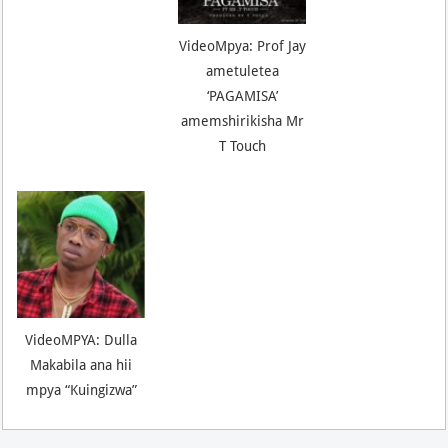
VideoMpya: Prof Jay
ametuletea
‘PAGAMISA’
amemshirikisha Mr
T Touch
VideoMPYA: Dulla
Makabila ana hii
mpya “Kuingizwa”