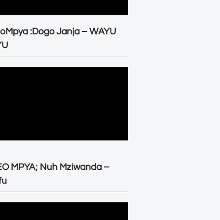
eoMpya :Dogo Janja – WAYU
YU
EO MPYA; Nuh Mziwanda –
fu