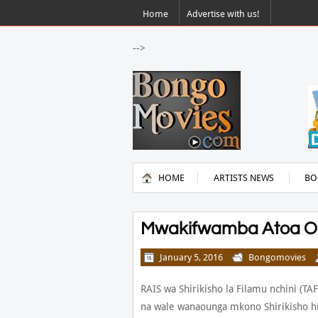
Home
Advertise with us!
-->
HOME
ARTISTS NEWS
BO
Mwakifwamba Atoa On
January 5, 2016
Bongomovies
RAIS wa Shirikisho la Filamu nchini (
na wale wanaounga mkono Shirikisho h