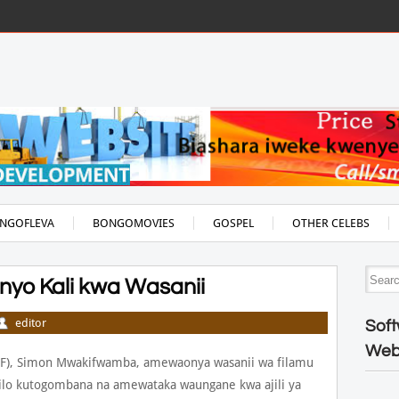
NGOFLEVA
BONGOMOVIES
GOSPEL
OTHER CELEBS
yo Kali kwa Wasanii
editor
Soft
Web
TAFF), Simon Mwakifwamba, amewaonya wasanii wa filamu
ilo kutogombana na amewataka waungane kwa ajili ya