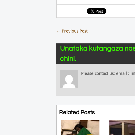
←
Previous Post
Unataka kutangaza nas
chini.
Please contact us: email :
Related Posts