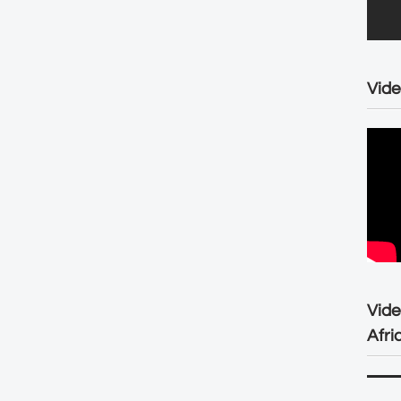
Vide
Vid
Afri