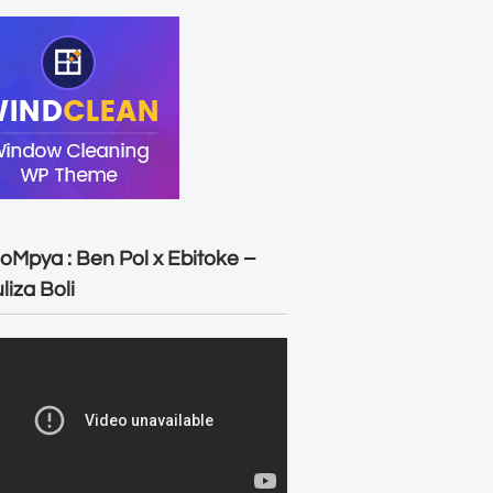
oMpya : Ben Pol x Ebitoke –
liza Boli