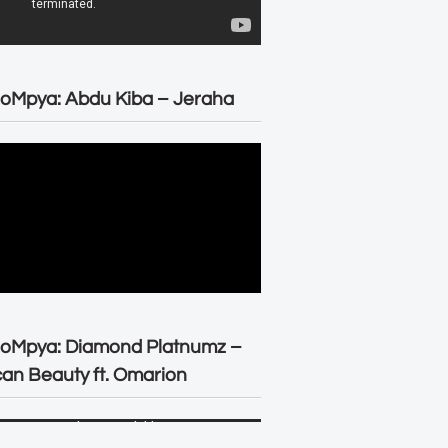
oMpya: Abdu Kiba – Jeraha
eoMpya: Diamond Platnumz –
can Beauty ft. Omarion