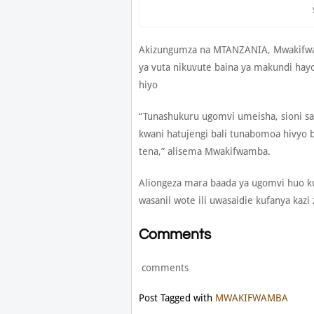
Akizungumza na MTANZANIA, Mwakifwa
ya vuta nikuvute baina ya makundi hayo
hiyo
“Tunashukuru ugomvi umeisha, sioni sa
kwani hatujengi bali tunabomoa hivyo b
tena,” alisema Mwakifwamba.
Aliongeza mara baada ya ugomvi huo 
wasanii wote ili uwasaidie kufanya kazi 
Comments
comments
Post Tagged with
MWAKIFWAMBA