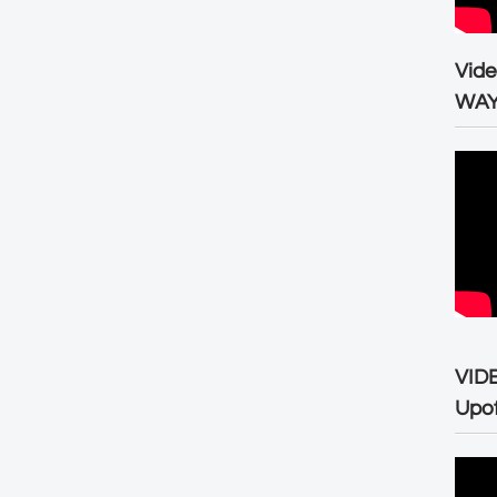
Vid
WA
VID
Upo