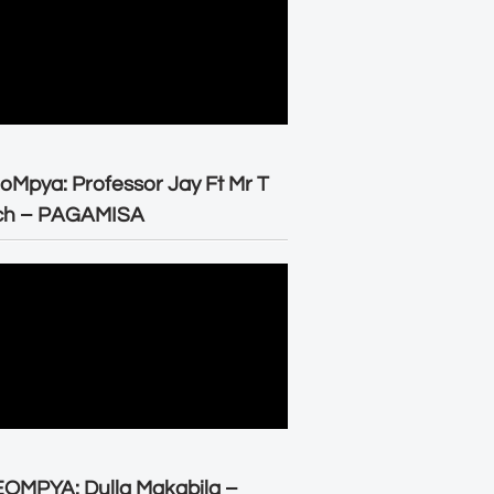
oMpya: Professor Jay Ft Mr T
ch – PAGAMISA
OMPYA: Dulla Makabila –