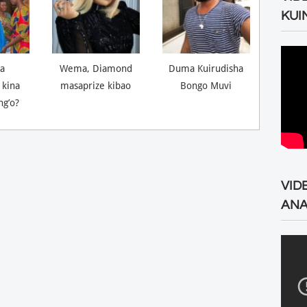
KUI
a
Wema, Diamond
Duma Kuirudisha
 kina
masaprize kibao
Bongo Muvi
ng’o?
VID
ANA