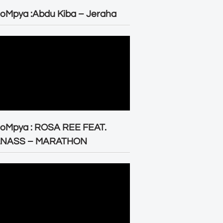
oMpya :Abdu Kiba – Jeraha
eoMpya : ROSA REE FEAT.
LNASS – MARATHON