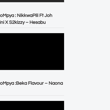
oMpya : NikkwaPili Ft Joh
ni X S2kizzy – Hesabu
oMpya :Beka Flavour – Naona