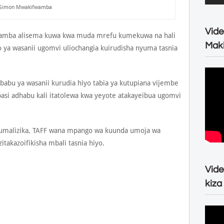
Simon Mwakifwamba
Vide
mba alisema kuwa kwa muda mrefu kumekuwa na hali
Maki
 ya wasanii ugomvi uliochangia kuirudisha nyuma tasnia
babu ya wasanii kurudia hiyo tabia ya kutupiana vijembe
asi adhabu kali itatolewa kwa yeyote atakayeibua ugomvi
kumalizika, TAFF wana mpango wa kuunda umoja wa
zitakazoifikisha mbali tasnia hiyo.
Vide
kiza