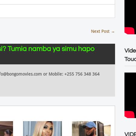
Next Post
→
i? Tumia namba ya simu hapo
Vide
Tou
 info@bongomovies.com or Mobile: +255 756 348 364
VIDE