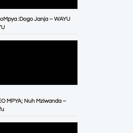
eoMpya :Dogo Janja – WAYU
YU
EO MPYA; Nuh Mziwanda –
fu