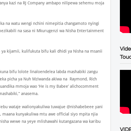
fanya kazi na RJ Company ambapo nilipewa sehemu moja
ka na watu wengi nchini nimepitia changamoto nyingi
zikabili na sasa ni Mkurugenzi wa Nisha Entertainment
Vide
a kijamii, kulifukuta bifu kali dhidi ya Nisha na msanii
Tou
una bifu lolote linaloendelea labda mashabiki zangu
weka picha ya Nuh Mziwanda akiwa na Raymond, Rich
uandika mmoja wao ‘He is my Babee’ alichocomment
 mashabiki,” anasema.
“Hebu wataje walionyakuliwa tuwajue @nishabebeee yani
 maana kunyakuliwa mtu awe official siyo mpita njia
nisha wewe na yeye mlishawahi kutangazana wa karibu
VIDE