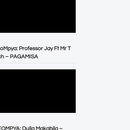
oMpya: Professor Jay Ft Mr T
ch – PAGAMISA
OMPYA: Dulla Makabila –