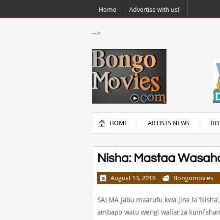
Home
Advertise with us!
-->
HOME
ARTISTS NEWS
BO
Nisha: Mastaa Wasah
August 13, 2016
Bongomovies
SALMA Jabu maarufu kwa jina la ‘Nisha’
ambapo watu wengi walianza kumfahamu 