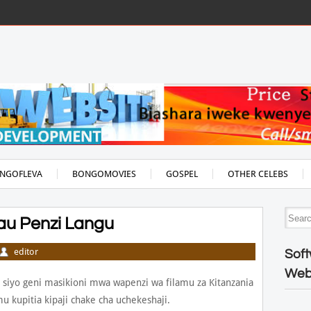
NGOFLEVA
BONGOMOVIES
GOSPEL
OTHER CELEBS
au Penzi Langu
editor
Soft
Web
, siyo geni masikioni mwa wapenzi wa filamu za Kitanzania
kupitia kipaji chake cha uchekeshaji.