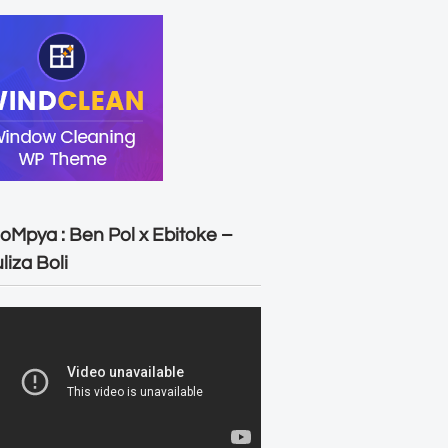
oMpya : Ben Pol x Ebitoke –
liza Boli