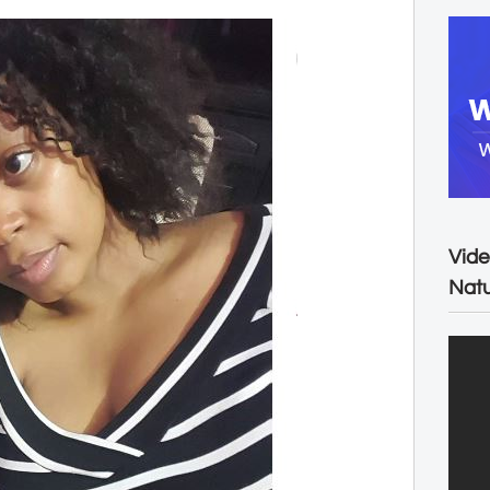
Vide
Natu