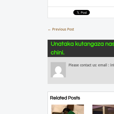
←
Previous Post
Unataka kutangaza nas
chini.
Please contact us: email :
Related Posts