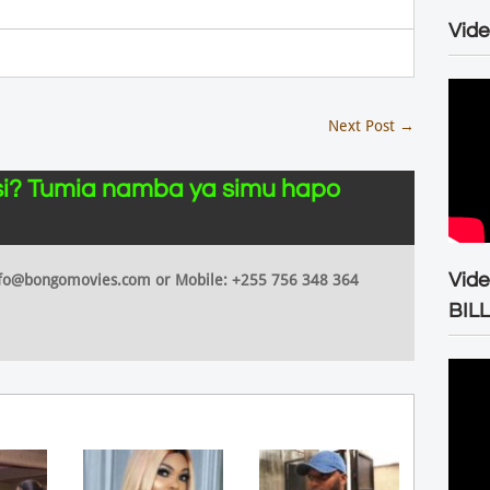
Vide
Next Post
→
i? Tumia namba ya simu hapo
Vid
 info@bongomovies.com or Mobile: +255 756 348 364
BIL