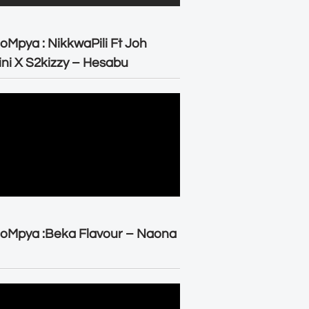
oMpya : NikkwaPili Ft Joh
ni X S2kizzy – Hesabu
oMpya :Beka Flavour – Naona