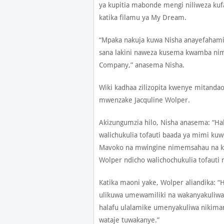
ya kupitia mabonde mengi niliweza ku
katika filamu ya My Dream.
“Mpaka nakuja kuwa Nisha anayefahami
sana lakini naweza kusema kwamba nime
Company,” anasema Nisha.
Wiki kadhaa zilizopita kwenye mitandao y
mwenzake Jacquline Wolper.
Akizungumzia hilo, Nisha anasema: “Hak
walichukulia tofauti baada ya mimi ku
Mavoko na mwingine nimemsahau na k
Wolper ndicho walichochukulia tofauti
Katika maoni yake, Wolper aliandika: 
ulikuwa umewamiliki na wakanyakuliwa,
halafu ulalamike umenyakuliwa nikima
wataje tuwakanye.”