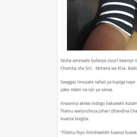
Nisha amewahi kufanya vizuri kwenye b
Chumba cha Siri, Mchana wa Kiza, Bado 
Swaggaz imepata nafasi ya kupiga na
yake ndani na nje ya sanaa.
Anasema akiwa mdogo hakuwahi kutamani
filamu waliyocheza Johari (Blandina Ch
kuanza kuigiza.
“Filamu hiyo ilinishawishi kuanza kuwat