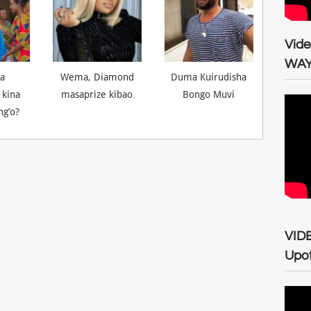
Vid
WA
a
Wema, Diamond
Duma Kuirudisha
 kina
masaprize kibao
Bongo Muvi
ng’o?
VID
Upo