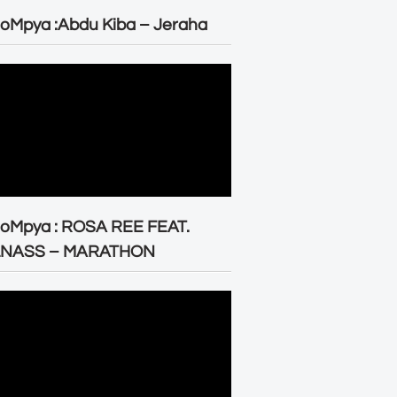
oMpya :Abdu Kiba – Jeraha
eoMpya : ROSA REE FEAT.
LNASS – MARATHON