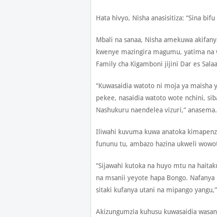
Hata hivyo, Nisha anasisitiza: “Sina bif
Mbali na sanaa, Nisha amekuwa akifanya
kwenye mazingira magumu, yatima na 
Family cha Kigamboni jijini Dar es Sala
“Kuwasaidia watoto ni moja ya maish
pekee, nasaidia watoto wote nchini, si
Nashukuru naendelea vizuri,” anasema.
Iliwahi kuvuma kuwa anatoka kimapenzi 
fununu tu, ambazo hazina ukweli wowot
“Sijawahi kutoka na huyo mtu na haitak
na msanii yeyote hapa Bongo. Nafanya 
sitaki kufanya utani na mipango yangu,
Akizungumzia kuhusu kuwasaidia wasanii