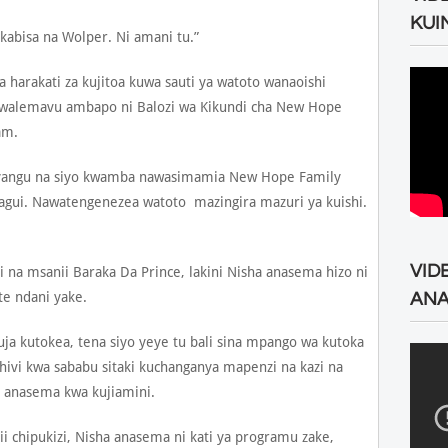
KUI
u kabisa na Wolper. Ni amani tu.”
 harakati za kujitoa kuwa sauti ya watoto wanaoishi
walemavu ambapo ni Balozi wa Kikundi cha New Hope
am.
a yangu na siyo kwamba nawasimamia New Hope Family
bagui. Nawatengenezea watoto mazingira mazuri ya kuishi.
VID
na msanii Baraka Da Prince, lakini Nisha anasema hizo ni
e ndani yake.
ANA
uja kutokea, tena siyo yeye tu bali sina mpango wa kutoka
hivi kwa sababu sitaki kuchanganya mapenzi na kazi na
” anasema kwa kujiamini.
 chipukizi, Nisha anasema ni kati ya programu zake,