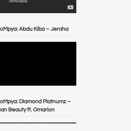
oMpya: Abdu Kiba – Jeraha
eoMpya: Diamond Platnumz –
can Beauty ft. Omarion