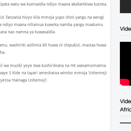
lipata watu wa kumsaidia ndiyo maana akafanikiwa kutoka.
zi Tanzania hivyo kila mmoja yupo chini yangu na wengi
ia ndiyo maana niliamua kuweka namba yangu maalumu
Vide
liana nao namna ya kuwasaidia.
amu, washiriki asilimia 80 huwa ni chipukizi, mastaa huwa
sha.
ii wa muziki yeye kwa kushirikiana na HK wanamsimamia
twaye S Kide na tayari ameshatoa wimbo mmoja ‘Ushemeji
yetoa ‘Hainaga Ushemeji’.
Vid
Afri