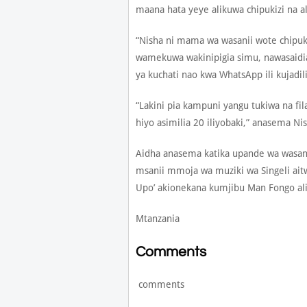
maana hata yeye alikuwa chipukizi na a
“Nisha ni mama wa wasanii wote chipuki
wamekuwa wakinipigia simu, nawasaid
ya kuchati nao kwa WhatsApp ili kujadi
“Lakini pia kampuni yangu tukiwa na fil
hiyo asimilia 20 iliyobaki,” anasema Ni
Aidha anasema katika upande wa wasan
msanii mmoja wa muziki wa Singeli ai
Upo’ akionekana kumjibu Man Fongo ali
Mtanzania
Comments
comments