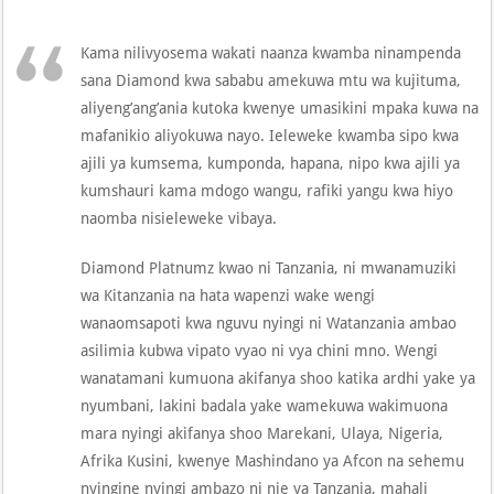
Kama nilivyosema wakati naanza kwamba ninampenda
sana Diamond kwa sababu amekuwa mtu wa kujituma,
aliyeng’ang’ania kutoka kwenye umasikini mpaka kuwa na
mafanikio aliyokuwa nayo. Ieleweke kwamba sipo kwa
ajili ya kumsema, kumponda, hapana, nipo kwa ajili ya
kumshauri kama mdogo wangu, rafiki yangu kwa hiyo
naomba nisieleweke vibaya.
Diamond Platnumz kwao ni Tanzania, ni mwanamuziki
wa Kitanzania na hata wapenzi wake wengi
wanaomsapoti kwa nguvu nyingi ni Watanzania ambao
asilimia kubwa vipato vyao ni vya chini mno. Wengi
wanatamani kumuona akifanya shoo katika ardhi yake ya
nyumbani, lakini badala yake wamekuwa wakimuona
mara nyingi akifanya shoo Marekani, Ulaya, Nigeria,
Afrika Kusini, kwenye Mashindano ya Afcon na sehemu
nyingine nyingi ambazo ni nje ya Tanzania, mahali