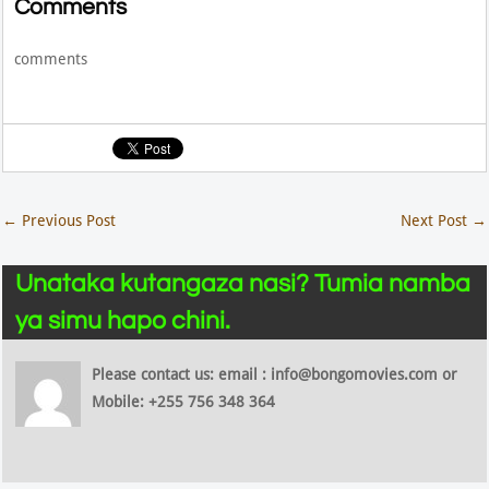
Comments
comments
←
Previous Post
Next Post
→
Unataka kutangaza nasi? Tumia namba
ya simu hapo chini.
Please contact us: email : info@bongomovies.com or
Mobile: +255 756 348 364