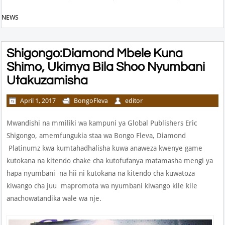
NEWS
Shigongo:Diamond Mbele Kuna
Shimo, Ukimya Bila Shoo Nyumbani
Utakuzamisha
April 1, 2017
BongoFleva
editor
Mwandishi na mmiliki wa kampuni ya Global Publishers Eric
Shigongo, amemfungukia staa wa Bongo Fleva, Diamond
Platinumz kwa kumtahadhalisha kuwa anaweza kwenye game
kutokana na kitendo chake cha kutofufanya matamasha mengi ya
hapa nyumbani na hii ni kutokana na kitendo cha kuwatoza
kiwango cha juu mapromota wa nyumbani kiwango kile kile
anachowatandika wale wa nje.