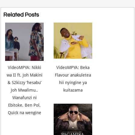
Related Posts
VideoMPYA: Nikki
VideoMPYA: Beka
wa II ft. Joh Makini
Flavour anakuletea
& S2kizzy ‘hesabu’
hii nyingine ya
Joh Mwalimu..
kuitazama
Wanafunzi ni
Ebitoke, Ben Pol,
Quick na wengine