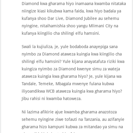
Diamond kwa gharama hiyo inamaana kwamba nitataka
niingize kiasi kikubwa kama faida, kwa hiyo badala ya
kufanya shoo Dar Live, Diamond Jubilee au sehemu
nyingine, nitaihamishia shoo yangu Mlimani City na
kufanya kiingilio cha shilingi elfu hamsini.
Swali la kujiuliza, je, yule bodaboda anayepiga sana
nyimbo za Diamond ataweza kuingia kwa kiingilio cha
shilingi elfu hamsini? Yule kijana anayatafuta riziki kwa
kuingiza nyimbo za Diamond kwenye simu za wateja
ataweza kuingia kwa gharama hiyo? Je, yule kijana wa
Tandale, Temeke, Mbagala mwenye fulana kubwa
iliyoandikwa WCB ataweza kuingia kwa gharama hiyo?
Jibu rahisi ni kwamba hatoweza.
Ni lazima afikirie ajue kwamba gharama anazotoza
sehemu nyingine ziwe tofauti na Tanzania, au azifanyie
gharama hizo kampuni kubwa za mitandao ya simu na