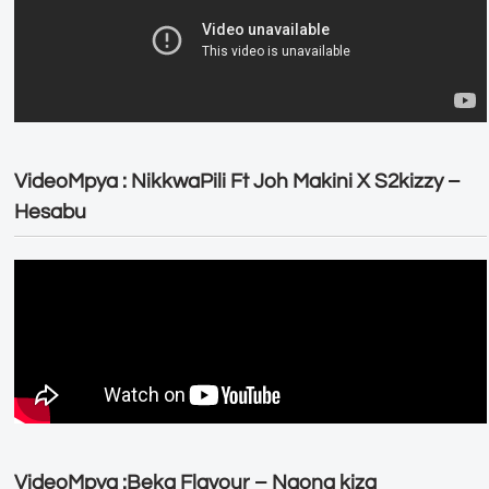
VideoMpya : NikkwaPili Ft Joh Makini X S2kizzy –
Hesabu
VideoMpya :Beka Flavour – Naona kiza