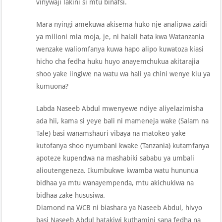
vinywaji lakini si mtu binafsi.
Mara nyingi amekuwa akisema huko nje analipwa zaidi
ya milioni mia moja, je, ni halali hata kwa Watanzania
wenzake waliomfanya kuwa hapo alipo kuwatoza kiasi
hicho cha fedha huku huyo anayemchukua akitarajia
shoo yake iingiwe na watu wa hali ya chini wenye kiu ya
kumuona?
Labda Naseeb Abdul mwenyewe ndiye aliyelazimisha
ada hii, kama si yeye bali ni mameneja wake (Salam na
Tale) basi wanamshauri vibaya na matokeo yake
kutofanya shoo nyumbani kwake (Tanzania) kutamfanya
apoteze kupendwa na mashabiki sababu ya umbali
alioutengeneza. Ikumbukwe kwamba watu hununua
bidhaa ya mtu wanayempenda, mtu akichukiwa na
bidhaa zake hususiwa.
Diamond na WCB ni biashara ya Naseeb Abdul, hivyo
basi Naseeb Abdul hatakiwi kuthamini sana fedha na