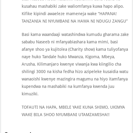
kusahau mashabiki zake waliomfanya kuwa hapo alipo.
Kifike kipindi awaeleze mameneja wake “HAPANA!
TANZANIA NI NYUMBANI NA HAWA NI NDUGU ZANGU”
Basi kama waandaaji watashindwa kumudu gharama zake
sababu Naseeb ni mfanyabiashara kama mimi, basi
afanye shoo ya kujitolea (Charity show) kama tuliyofanya
naye huko Tandale huko Mwanza, Kigoma, Mbeya,
Arusha, Kilimanjaro kwenye viwanja kwa kiingilio cha
shilingi 3000 na kisha fedha hizo azipeleke kusaidia watu
wanaoishi kwenye mazingira magumu na hiyo itamfanya
kupendwa na mashabiki na kumfanya kwenda juu
kimuziki.
TOFAUTI NA HAPA, MBELE YAKE KUNA SHIMO, UKIMYA
WAKE BILA SHOO NYUMBANI UTAMZAMISHA!!