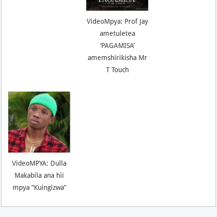
VideoMpya: Prof Jay
ametuletea
‘PAGAMISA’
amemshirikisha Mr
T Touch
VideoMPYA: Dulla
Makabila ana hii
mpya “Kuingizwa”