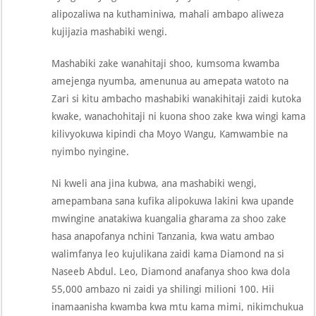
alipozaliwa na kuthaminiwa, mahali ambapo aliweza
kujijazia mashabiki wengi.
Mashabiki zake wanahitaji shoo, kumsoma kwamba
amejenga nyumba, amenunua au amepata watoto na
Zari si kitu ambacho mashabiki wanakihitaji zaidi kutoka
kwake, wanachohitaji ni kuona shoo zake kwa wingi kama
kilivyokuwa kipindi cha Moyo Wangu, Kamwambie na
nyimbo nyingine.
Ni kweli ana jina kubwa, ana mashabiki wengi,
amepambana sana kufika alipokuwa lakini kwa upande
mwingine anatakiwa kuangalia gharama za shoo zake
hasa anapofanya nchini Tanzania, kwa watu ambao
walimfanya leo kujulikana zaidi kama Diamond na si
Naseeb Abdul. Leo, Diamond anafanya shoo kwa dola
55,000 ambazo ni zaidi ya shilingi milioni 100. Hii
inamaanisha kwamba kwa mtu kama mimi, nikimchukua