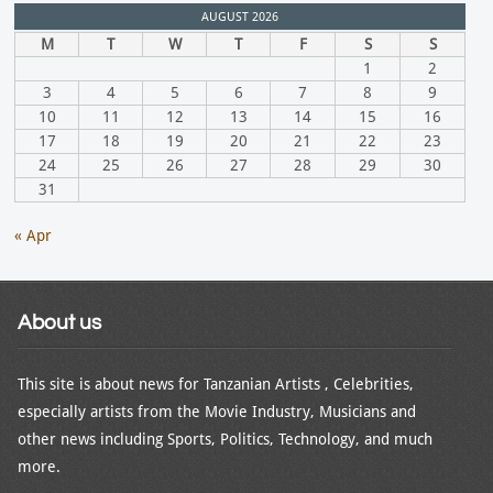
AUGUST 2026
M
T
W
T
F
S
S
1
2
3
4
5
6
7
8
9
10
11
12
13
14
15
16
17
18
19
20
21
22
23
24
25
26
27
28
29
30
31
« Apr
About us
This site is about news for Tanzanian Artists , Celebrities,
especially artists from the Movie Industry, Musicians and
other news including Sports, Politics, Technology, and much
more.