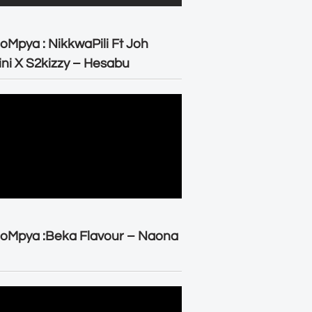
oMpya : NikkwaPili Ft Joh
ni X S2kizzy – Hesabu
oMpya :Beka Flavour – Naona