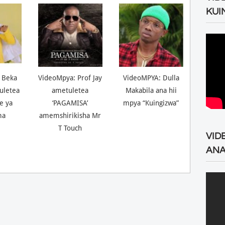
KUI
 Beka
VideoMpya: Prof Jay
VideoMPYA: Dulla
uletea
ametuletea
Makabila ana hii
ne ya
‘PAGAMISA’
mpya “Kuingizwa”
ma
amemshirikisha Mr
T Touch
VID
ANA