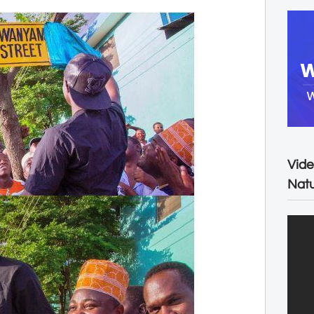
Vide
Natu