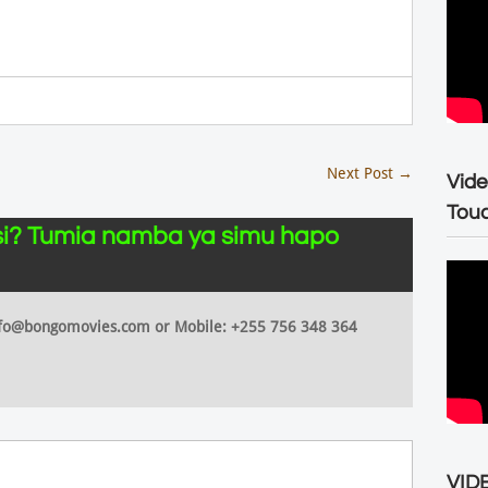
Next Post
→
Vide
Tou
i? Tumia namba ya simu hapo
 info@bongomovies.com or Mobile: +255 756 348 364
VIDE