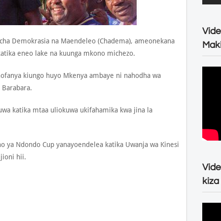
Vide
 cha Demokrasia na Maendeleo (Chadema), ameonekana
Maki
katika eneo lake na kuunga mkono michezo.
hofanya kiungo huyo Mkenya ambaye ni nahodha wa
Barabara.
wa katika mtaa uliokuwa ukifahamika kwa jina la
o ya Ndondo Cup yanayoendelea katika Uwanja wa Kinesi
ioni hii.
Vide
kiza