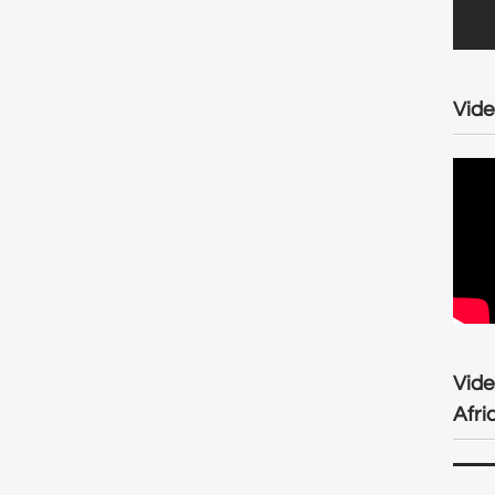
Vide
Vid
Afri