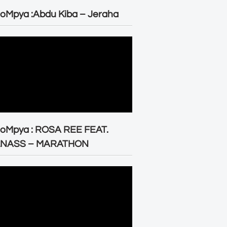
oMpya :Abdu Kiba – Jeraha
eoMpya : ROSA REE FEAT.
LNASS – MARATHON