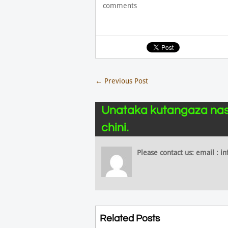
comments
←
Previous Post
Unataka kutangaza nas
chini.
Please contact us: email :
Related Posts