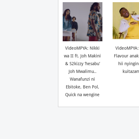
VideoMPYA: Nikki
VideoMPYA:
wa II ft. Joh Makini
Flavour anak
& S2kizzy ‘hesabu’
hii nyingi
Joh Mwalimu..
kuitaza
Wanafunzi ni
Ebitoke, Ben Pol,
Quick na wengine