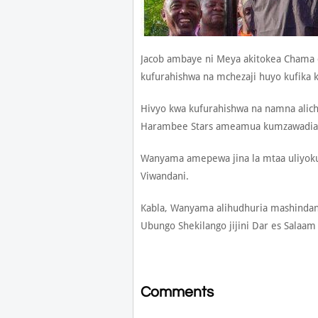
Jacob ambaye ni Meya akitokea Chama
kufurahishwa na mchezaji huyo kufika 
Hivyo kwa kufurahishwa na namna alic
Harambee Stars ameamua kumzawadia 
Wanyama amepewa jina la mtaa uliyoku
Viwandani.
Kabla, Wanyama alihudhuria mashindan
Ubungo Shekilango jijini Dar es Salaam j
Comments