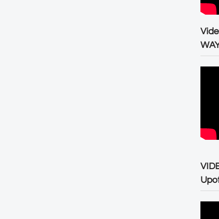
Vid
WA
VID
Upo