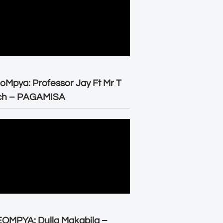
oMpya: Professor Jay Ft Mr T
ch – PAGAMISA
OMPYA: Dulla Makabila –