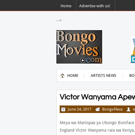
Home
Advertise with us!
-->
HOME
ARTISTS NEWS
BO
Victor Wanyama Apew
June 24, 2017
BongoFleva
e
Meya wa Manispaa ya Ubongo Boniface
England Victor Wanyama raia wa Kenya.