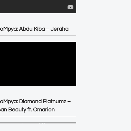
oMpya: Abdu Kiba – Jeraha
eoMpya: Diamond Platnumz –
can Beauty ft. Omarion