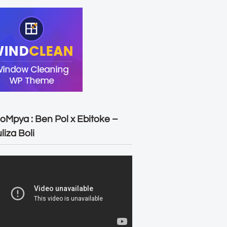
oMpya : Ben Pol x Ebitoke –
liza Boli