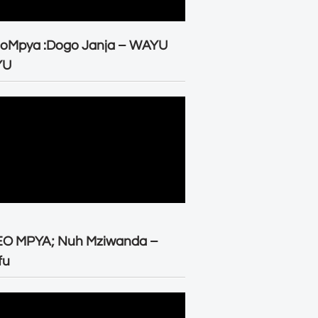
eoMpya :Dogo Janja – WAYU
YU
EO MPYA; Nuh Mziwanda –
fu