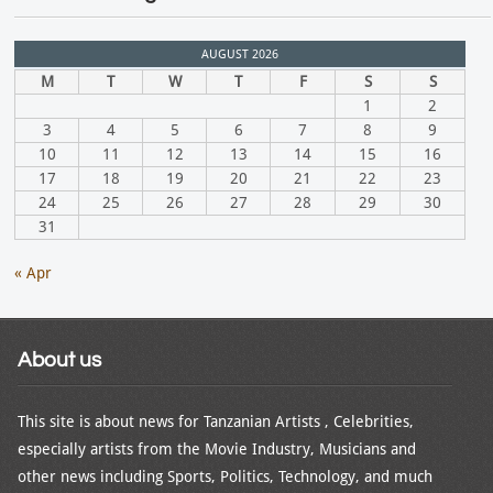
AUGUST 2026
M
T
W
T
F
S
S
1
2
3
4
5
6
7
8
9
10
11
12
13
14
15
16
17
18
19
20
21
22
23
24
25
26
27
28
29
30
31
« Apr
About us
This site is about news for Tanzanian Artists , Celebrities,
especially artists from the Movie Industry, Musicians and
other news including Sports, Politics, Technology, and much