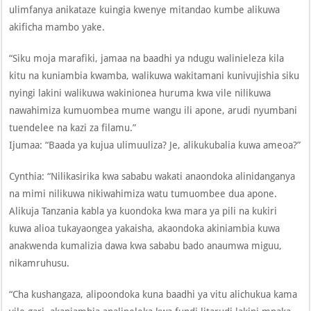
ulimfanya anikataze kuingia kwenye mitandao kumbe alikuwa
akificha mambo yake.
“Siku moja marafiki, jamaa na baadhi ya ndugu walinieleza kila
kitu na kuniambia kwamba, walikuwa wakitamani kunivujishia siku
nyingi lakini walikuwa wakinionea huruma kwa vile nilikuwa
nawahimiza kumuombea mume wangu ili apone, arudi nyumbani
tuendelee na kazi za filamu.”
Ijumaa: “Baada ya kujua ulimuuliza? Je, alikukubalia kuwa ameoa?”
Cynthia: “Nilikasirika kwa sababu wakati anaondoka alinidanganya
na mimi nilikuwa nikiwahimiza watu tumuombee dua apone.
Alikuja Tanzania kabla ya kuondoka kwa mara ya pili na kukiri
kuwa alioa tukayaongea yakaisha, akaondoka akiniambia kuwa
anakwenda kumalizia dawa kwa sababu bado anaumwa miguu,
nikamruhusu.
“Cha kushangaza, alipoondoka kuna baadhi ya vitu alichukua kama