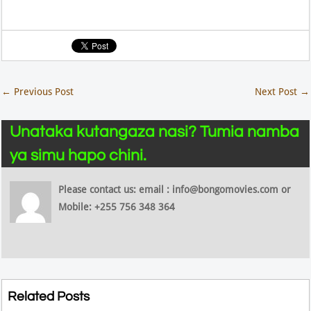
←
Previous Post
Next Post
→
Unataka kutangaza nasi? Tumia namba
ya simu hapo chini.
Please contact us: email : info@bongomovies.com or
Mobile: +255 756 348 364
Related Posts