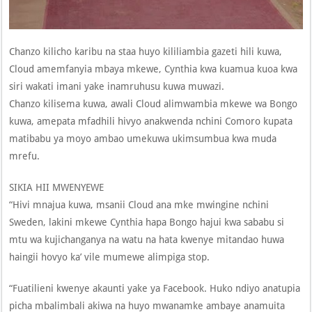
Chanzo kilicho karibu na staa huyo kililiambia gazeti hili kuwa,
Cloud amemfanyia mbaya mkewe, Cynthia kwa kuamua kuoa kwa
siri wakati imani yake inamruhusu kuwa muwazi.
Chanzo kilisema kuwa, awali Cloud alimwambia mkewe wa Bongo
kuwa, amepata mfadhili hivyo anakwenda nchini Comoro kupata
matibabu ya moyo ambao umekuwa ukimsumbua kwa muda
mrefu.
SIKIA HII MWENYEWE
“Hivi mnajua kuwa, msanii Cloud ana mke mwingine nchini
Sweden, lakini mkewe Cynthia hapa Bongo hajui kwa sababu si
mtu wa kujichanganya na watu na hata kwenye mitandao huwa
haingii hovyo ka’ vile mumewe alimpiga stop.
“Fuatilieni kwenye akaunti yake ya Facebook. Huko ndiyo anatupia
picha mbalimbali akiwa na huyo mwanamke ambaye anamuita