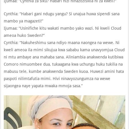
Ijumaa: “Cynthia za siku? Habari hizi ninazozisikia ni za kweli?”
Cynthia: “Habari gani ndugu yangu? Si unajua huwa sipendi sana
mambo ya magazeti!”
Ijumaa: “Usinifiche kitu wakati mambo yako wazi. Ni kweli Cloud
ameoa huko Sweden?”
Cynthia: “Nakuheshimu sana ndiyo maana naongea na wewe. Ni
kweli ameoa ila mimi sikujua kwa sababu kama unavyomjua Cloud
ni mtu ambaye ana mahaba sana. Aliniambia anakwenda kutibiwa
Comoro nimuombee dua, tukaagana kwa uchungu huku tukilia na
mabusu tele, kumbe anakwenda Sweden kuoa. Huwezi amini hata
paspoti nilimtafutia mimi. Hivi ninavyozungumza na wewe
sijaongea naye yapata mwaka mmoja sasa.”