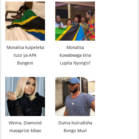
Monalisa kuipeleka
Monalisa
tuzo ya APA
kuwabwaga kina
Bungeni
Lupita Nyong’o?
Wema, Diamond
Duma Kuirudisha
masaprize kibao
Bongo Muvi