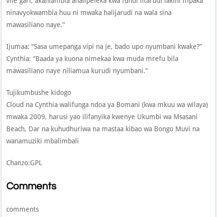
vile gari, akaniambia analipeleka kwa fundi litarudi lakini mpaka
ninavyokwambia huu ni mwaka halijarudi na wala sina
mawasiliano naye.”
Ijumaa: “Sasa umepanga vipi na je, bado upo nyumbani kwake?”
Cynthia: “Baada ya kuona nimekaa kwa muda mrefu bila
mawasiliano naye niliamua kurudi nyumbani.”
Tujikumbushe kidogo
Cloud na Cynthia walifunga ndoa ya Bomani (kwa mkuu wa wilaya)
mwaka 2009, harusi yao ilifanyika kwenye Ukumbi wa Msasani
Beach, Dar na kuhudhuriwa na mastaa kibao wa Bongo Muvi na
wanamuziki mbalimbali
Chanzo:GPL
Comments
comments