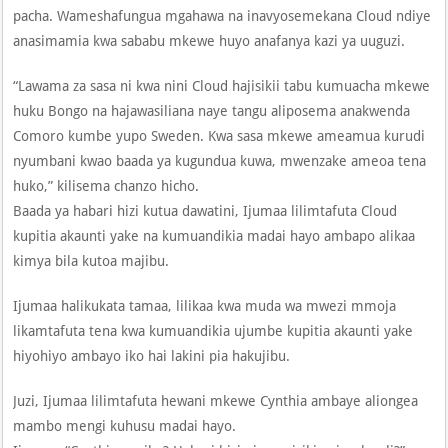
pacha. Wameshafungua mgahawa na inavyosemekana Cloud ndiye
anasimamia kwa sababu mkewe huyo anafanya kazi ya uuguzi.
“Lawama za sasa ni kwa nini Cloud hajisikii tabu kumuacha mkewe
huku Bongo na hajawasiliana naye tangu aliposema anakwenda
Comoro kumbe yupo Sweden. Kwa sasa mkewe ameamua kurudi
nyumbani kwao baada ya kugundua kuwa, mwenzake ameoa tena
huko,” kilisema chanzo hicho.
Baada ya habari hizi kutua dawatini, Ijumaa lilimtafuta Cloud
kupitia akaunti yake na kumuandikia madai hayo ambapo alikaa
kimya bila kutoa majibu.
Ijumaa halikukata tamaa, lilikaa kwa muda wa mwezi mmoja
likamtafuta tena kwa kumuandikia ujumbe kupitia akaunti yake
hiyohiyo ambayo iko hai lakini pia hakujibu.
Juzi, Ijumaa lilimtafuta hewani mkewe Cynthia ambaye aliongea
mambo mengi kuhusu madai hayo.