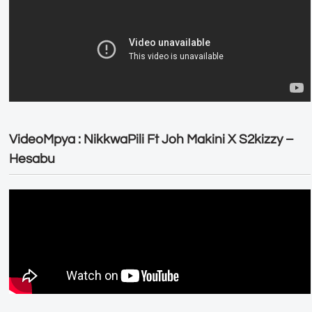
VideoMpya : NikkwaPili Ft Joh Makini X S2kizzy –
Hesabu