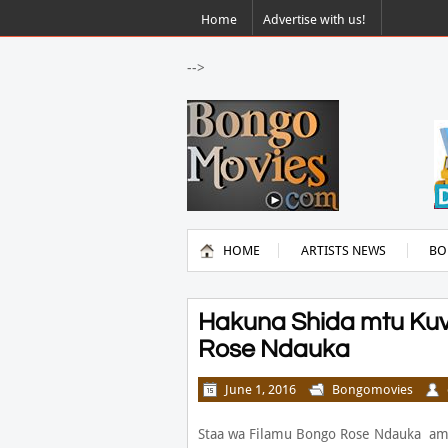
Home
Advertise with us!
-->
HOME
ARTISTS NEWS
BO
Hakuna Shida mtu Ku
Rose Ndauka
June 1, 2016
Bongomovies
Staa wa Filamu Bongo Rose Ndauka ame