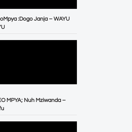
eoMpya :Dogo Janja – WAYU
YU
EO MPYA; Nuh Mziwanda –
fu