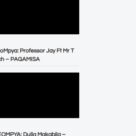
oMpya: Professor Jay Ft Mr T
ch – PAGAMISA
OMPYA: Dulla Makabila –