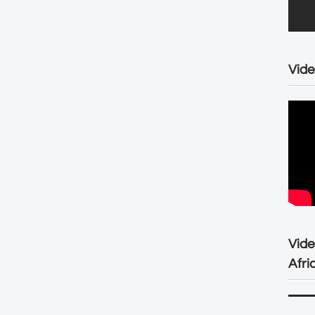
Vide
Vid
Afri