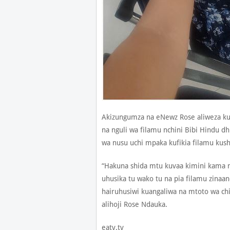
Akizungumza na eNewz Rose aliweza ku
na nguli wa filamu nchini Bibi Hindu d
wa nusu uchi mpaka kufikia filamu kus
“Hakuna shida mtu kuvaa kimini kama
uhusika tu wako tu na pia filamu zinaan
hairuhusiwi kuangaliwa na mtoto wa chi
alihoji Rose Ndauka.
eatv.tv