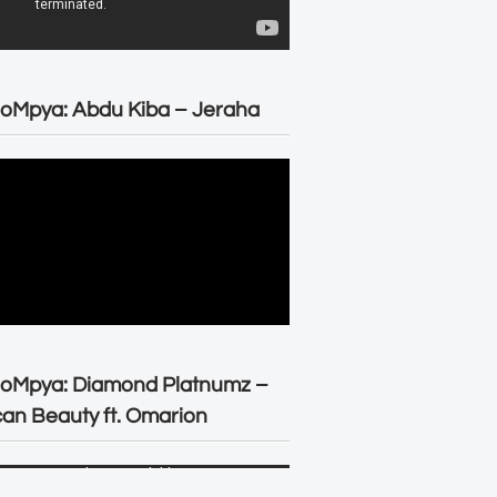
oMpya: Abdu Kiba – Jeraha
eoMpya: Diamond Platnumz –
can Beauty ft. Omarion