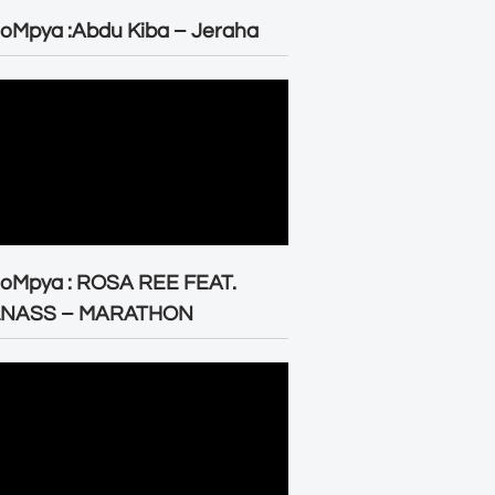
oMpya :Abdu Kiba – Jeraha
eoMpya : ROSA REE FEAT.
LNASS – MARATHON