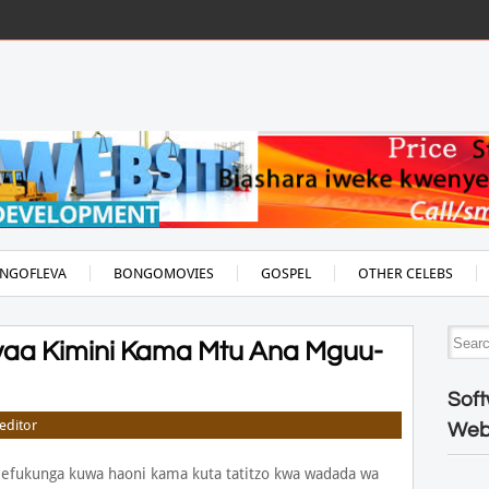
NGOFLEVA
BONGOMOVIES
GOSPEL
OTHER CELEBS
vaa Kimini Kama Mtu Ana Mguu-
Soft
editor
Web
fukunga kuwa haoni kama kuta tatitzo kwa wadada wa