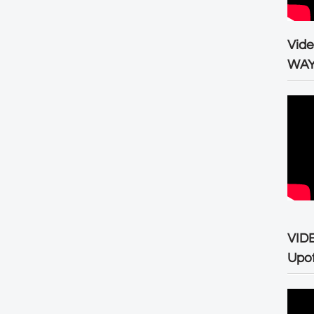
Vid
WA
VID
Upo