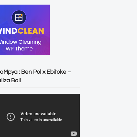
oMpya : Ben Pol x Ebitoke –
liza Boli