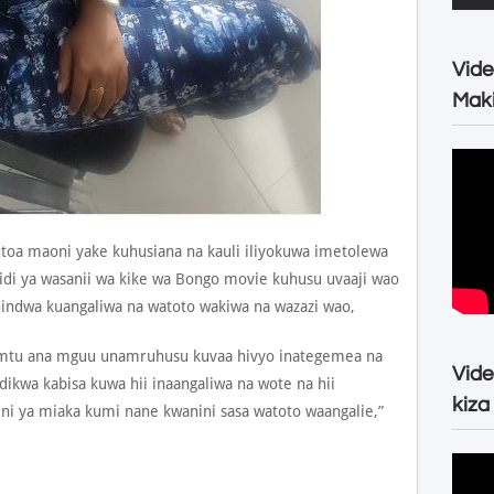
Vide
Maki
toa maoni yake kuhusiana na kauli iliyokuwa imetolewa
hidi ya wasanii wa kike wa Bongo movie kuhusu uvaaji wao
hindwa kuangaliwa na watoto wakiwa na wazazi wao,
 mtu ana mguu unamruhusu kuvaa hivyo inategemea na
Vide
dikwa kabisa kuwa hii inaangaliwa na wote na hii
kiza
ni ya miaka kumi nane kwanini sasa watoto waangalie,”