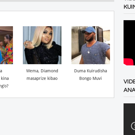
KUI
a
Wema, Diamond
Duma Kuirudisha
 kina
masaprize kibao
Bongo Muvi
VID
ng’o?
ANA