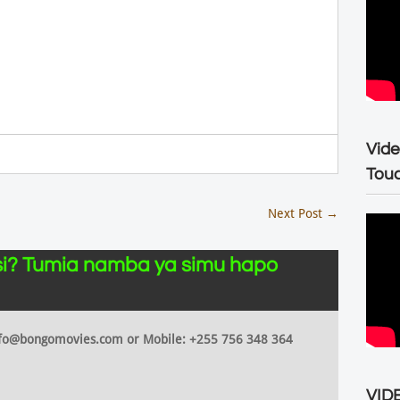
Vide
Tou
Next Post
→
i? Tumia namba ya simu hapo
 info@bongomovies.com or Mobile: +255 756 348 364
VIDE