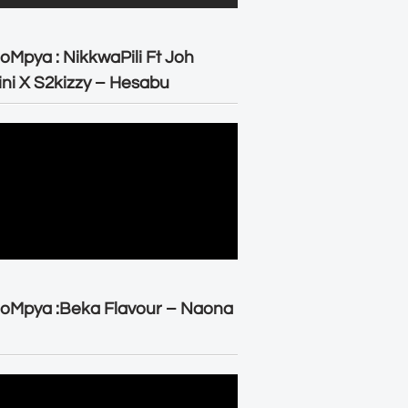
oMpya : NikkwaPili Ft Joh
ni X S2kizzy – Hesabu
oMpya :Beka Flavour – Naona