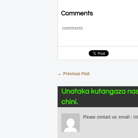
Comments
comments
←
Previous Post
Unataka kutangaza nas
chini.
Please contact us: email :