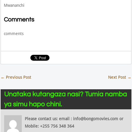
Mwananchi
Comments
comments
←
Previous Post
Next Post
→
Unataka kutangaza nasi? Tumia namba
ya simu hapo chini.
Please contact us: email : info@bongomovies.com or
Mobile: +255 756 348 364