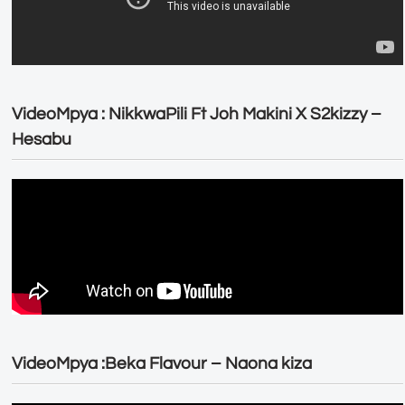
VideoMpya : NikkwaPili Ft Joh Makini X S2kizzy –
Hesabu
VideoMpya :Beka Flavour – Naona kiza