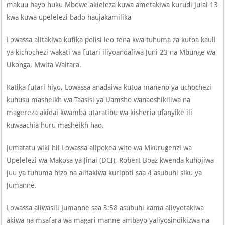
makuu hayo huku Mbowe akieleza kuwa ametakiwa kurudi Julai 13
kwa kuwa upelelezi bado haujakamilika
Lowassa alitakiwa kufika polisi leo tena kwa tuhuma za kutoa kauli
ya kichochezi wakati wa futari iliyoandaliwa Juni 23 na Mbunge wa
Ukonga, Mwita Waitara.
Katika futari hiyo, Lowassa anadaiwa kutoa maneno ya uchochezi
kuhusu masheikh wa Taasisi ya Uamsho wanaoshikiliwa na
magereza akidai kwamba utaratibu wa kisheria ufanyike ili
kuwaachia huru masheikh hao.
Jumatatu wiki hii Lowassa alipokea wito wa Mkurugenzi wa
Upelelezi wa Makosa ya Jinai (DCI), Robert Boaz kwenda kuhojiwa
juu ya tuhuma hizo na alitakiwa kuripoti saa 4 asubuhi siku ya
Jumanne.
Lowassa aliwasili Jumanne saa 3:58 asubuhi kama alivyotakiwa
akiwa na msafara wa magari manne ambayo yaliyosindikizwa na