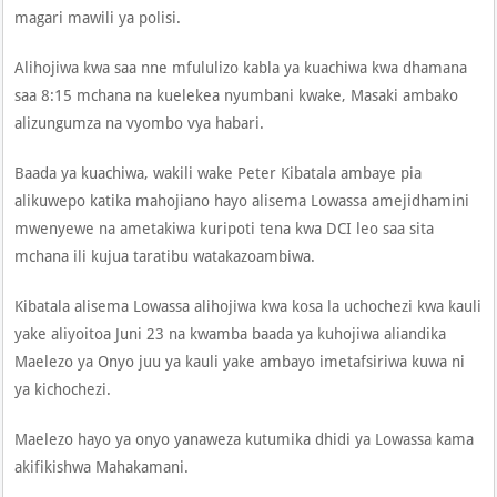
magari mawili ya polisi.
Alihojiwa kwa saa nne mfululizo kabla ya kuachiwa kwa dhamana
saa 8:15 mchana na kuelekea nyumbani kwake, Masaki ambako
alizungumza na vyombo vya habari.
Baada ya kuachiwa, wakili wake Peter Kibatala ambaye pia
alikuwepo katika mahojiano hayo alisema Lowassa amejidhamini
mwenyewe na ametakiwa kuripoti tena kwa DCI leo saa sita
mchana ili kujua taratibu watakazoambiwa.
Kibatala alisema Lowassa alihojiwa kwa kosa la uchochezi kwa kauli
yake aliyoitoa Juni 23 na kwamba baada ya kuhojiwa aliandika
Maelezo ya Onyo juu ya kauli yake ambayo imetafsiriwa kuwa ni
ya kichochezi.
Maelezo hayo ya onyo yanaweza kutumika dhidi ya Lowassa kama
akifikishwa Mahakamani.