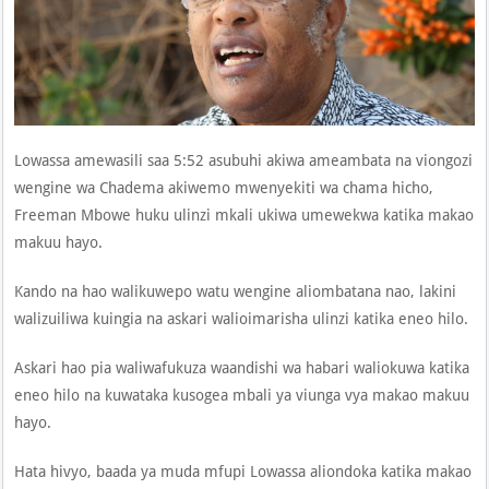
Lowassa amewasili saa 5:52 asubuhi akiwa ameambata na viongozi
wengine wa Chadema akiwemo mwenyekiti wa chama hicho,
Freeman Mbowe huku ulinzi mkali ukiwa umewekwa katika makao
makuu hayo.
Kando na hao walikuwepo watu wengine aliombatana nao, lakini
walizuiliwa kuingia na askari walioimarisha ulinzi katika eneo hilo.
Askari hao pia waliwafukuza waandishi wa habari waliokuwa katika
eneo hilo na kuwataka kusogea mbali ya viunga vya makao makuu
hayo.
Hata hivyo, baada ya muda mfupi Lowassa aliondoka katika makao