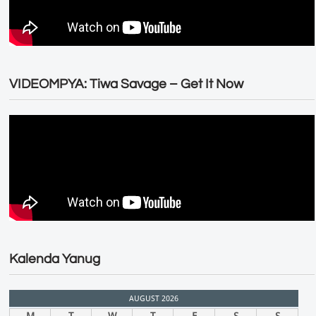
VIDEOMPYA: Tiwa Savage – Get It Now
Kalenda Yanug
AUGUST 2026
M
T
W
T
F
S
S