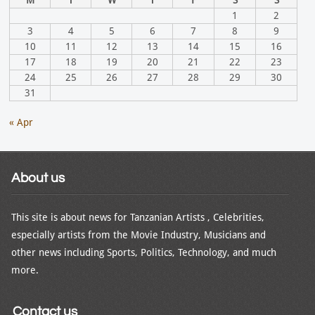
1
2
3
4
5
6
7
8
9
10
11
12
13
14
15
16
17
18
19
20
21
22
23
24
25
26
27
28
29
30
31
« Apr
About us
This site is about news for Tanzanian Artists , Celebrities,
especially artists from the Movie Industry, Musicians and
other news including Sports, Politics, Technology, and much
more.
Contact us