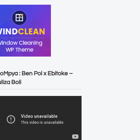
oMpya : Ben Pol x Ebitoke –
liza Boli