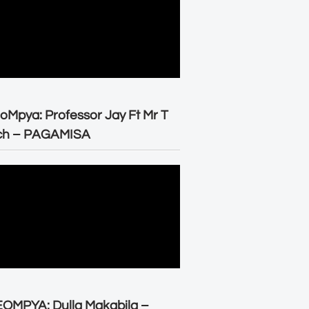
oMpya: Professor Jay Ft Mr T
ch – PAGAMISA
OMPYA: Dulla Makabila –