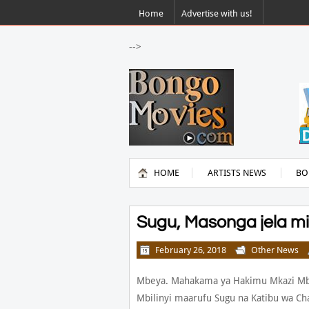
Home
Advertise with us!
-->
HOME
ARTISTS NEWS
BO
Sugu, Masonga jela mi
February 26, 2018
Other News
Mbeya. Mahakama ya Hakimu Mkazi Mbe
Mbilinyi maarufu Sugu na Katibu wa C