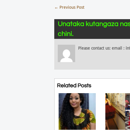
←
Previous Post
Unataka kutangaza nas
chini.
Please contact us: email :
Related Posts