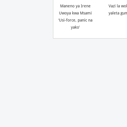
Maneno ya Irene
Vazi la wo
Uwoya kwa Msami
yaleta gu
‘Usi-force, panic na
yako’