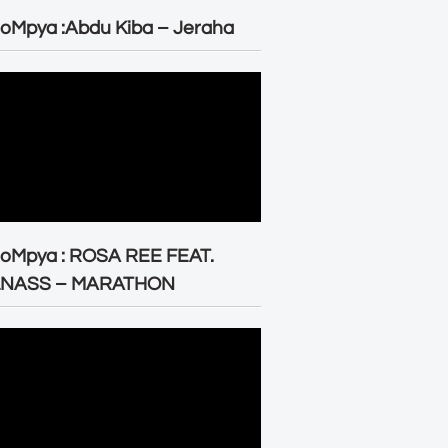
oMpya :Abdu Kiba – Jeraha
eoMpya : ROSA REE FEAT.
LNASS – MARATHON