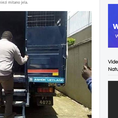
ezi mitano jela.
Vide
Natu