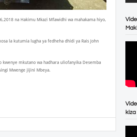
Vide
26,2018 na Hakimu Mkazi Mfawidhi wa mahakama hiyo,
Maki
a la kutumia lugha ya fedheha dhidi ya Rais John
lo kwenye mkutano wa hadhara uliofanyika Desemba
ingi Mwenge jijini Mbeya.
Vide
kiza