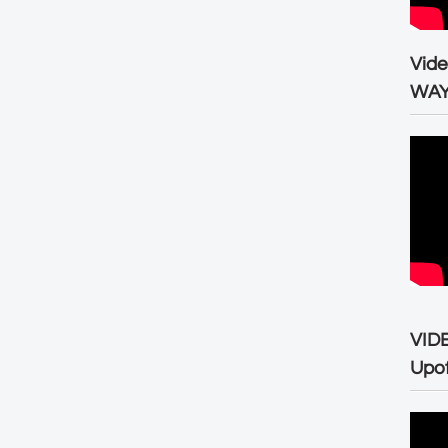
Vid
WA
VID
Upo