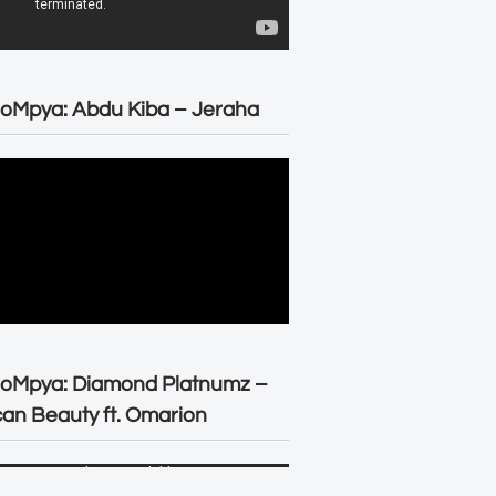
oMpya: Abdu Kiba – Jeraha
eoMpya: Diamond Platnumz –
can Beauty ft. Omarion