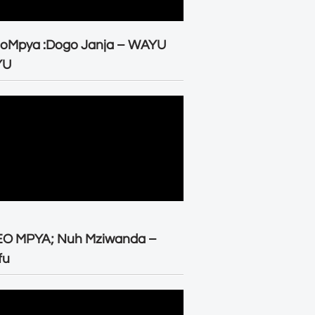
eoMpya :Dogo Janja – WAYU
YU
EO MPYA; Nuh Mziwanda –
fu