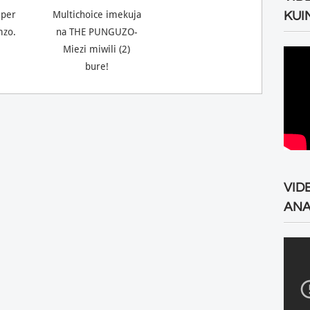
KUI
lper
Multichoice imekuja
mzo.
na THE PUNGUZO-
Miezi miwili (2)
bure!
VID
ANA