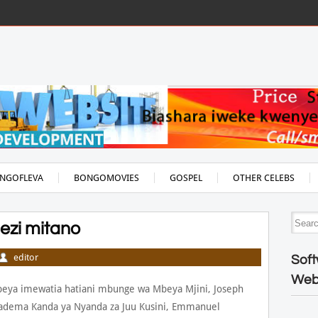
NGOFLEVA
BONGOMOVIES
GOSPEL
OTHER CELEBS
ezi mitano
editor
Soft
Web
ya imewatia hatiani mbunge wa Mbeya Mjini, Joseph
hadema Kanda ya Nyanda za Juu Kusini, Emmanuel