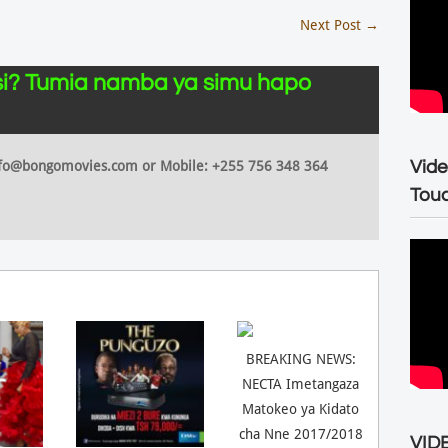
Next Post
→
i? Tumia namba ya simu hapo
Vide
 info@bongomovies.com or Mobile: +255 756 348 364
Tou
BREAKING NEWS:
NECTA Imetangaza
Matokeo ya Kidato
cha Nne 2017/2018
VIDE