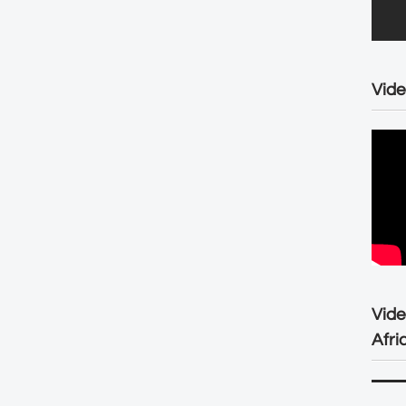
Vide
Vid
Afri