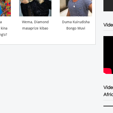
a
Wema, Diamond
Duma Kuirudisha
Vide
 kina
masaprize kibao
Bongo Muvi
ng’o?
Vid
Afri