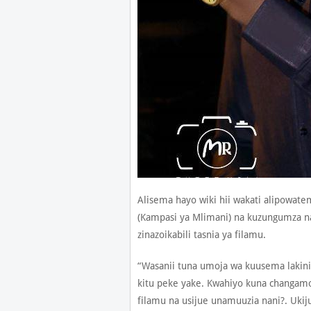
Alisema hayo wiki hii wakati alipowat
(Kampasi ya Mlimani) na kuzungumza 
zinazoikabili tasnia ya filamu.
“Wasanii tuna umoja wa kuusema lakini
kitu peke yake. Kwahiyo kuna changamo
filamu na usijue unamuuzia nani?. Ukiju