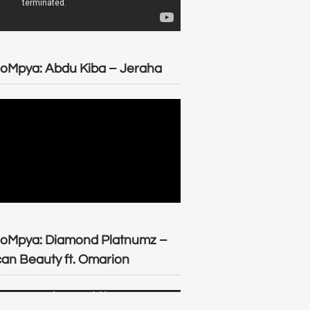
oMpya: Abdu Kiba – Jeraha
eoMpya: Diamond Platnumz –
can Beauty ft. Omarion