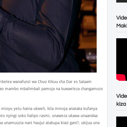
Vide
Maki
embelea wanafunzi wa Chuo Kikuu cha Dar es Salaam
nao mambo mbalimbali pamoja na kuwaeleza changamozo
Vide
kiza
 mioyo yetu haina ukweli, kila mmoja anataka kufanya
to nyingi soko halipo rasmi, unaweza ukawa unaandaa
a unamuuzia nani haujui atakupa kiasi gani?, ukijua una