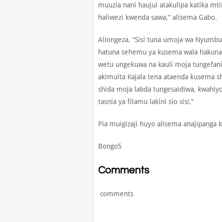
muuzia nani haujui atakulipa katika mt
haliwezi kwenda sawa,” alisema Gabo.
Aliongeza, “Sisi tuna umoja wa Nyumbu
hatuna sehemu ya kusema wala hakuna
wetu ungekuwa na kauli moja tungefani
akimuita Kajala tena ataenda kusema s
shida moja labda tungesaidiwa, kwahi
tasnia ya filamu lakini sio sisi,”
Pia muigizaji huyo alisema anajipanga k
Bongo5
Comments
comments