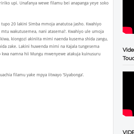
iririko upi. Unafanya wewe filamu bei anapanga yeye soko
 tupo 20 lakini Simba mmoja anatutoa jasho. Kwahiyo
 mtu wakutusemea, nani atasema?. Kwahiyo ule umoja
kiwa, kiongozi akiniita mimi naenda kusema shida zangu,
hida zake. Lakini huwenda mimi na Kajala tungesema
Vide
yo kwa namna hii Mungu mwenyewe atakuja kuinusuru
Tou
uachia filamu yake mpya iitwayo ‘Siyabonga’.
VIDE