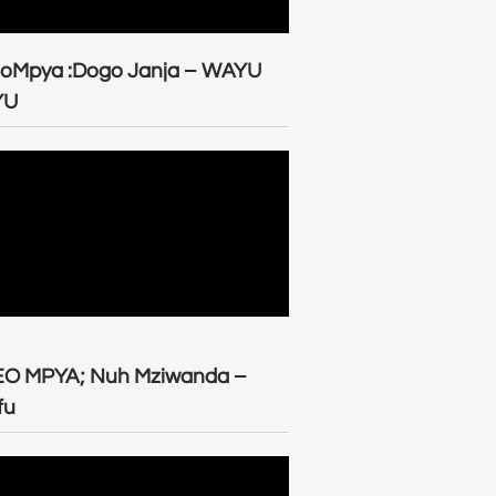
eoMpya :Dogo Janja – WAYU
YU
EO MPYA; Nuh Mziwanda –
fu