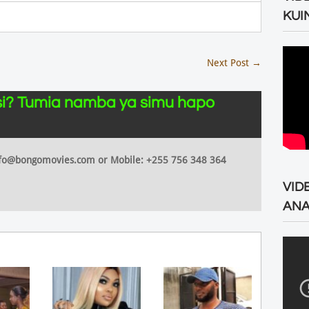
KUI
Next Post
→
i? Tumia namba ya simu hapo
 info@bongomovies.com or Mobile: +255 756 348 364
VID
ANA