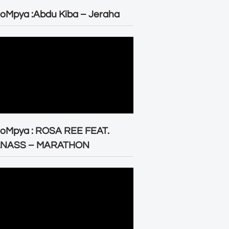
oMpya :Abdu Kiba – Jeraha
eoMpya : ROSA REE FEAT.
LNASS – MARATHON