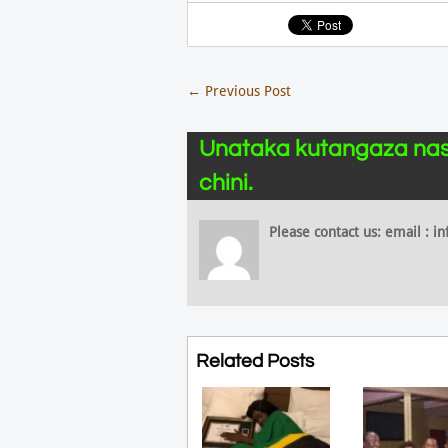
←
Previous Post
Unataka kutangaza nas
chini.
Please contact us: email :
Related Posts