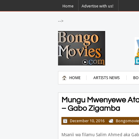
Home
Advertise with us!
-->
HOME
ARTISTS NEWS
BO
Mungu Mwenyewe Ataku
– Gabo Zigamba
December 10, 2016
Bongomovie
Msanii wa filamu Salim Ahmed aka Ga