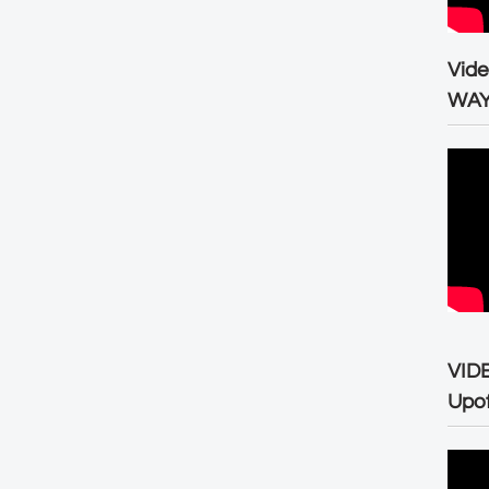
Vid
WA
VID
Upo