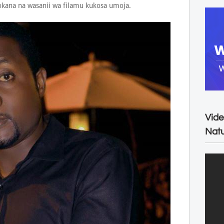
okana na wasanii wa filamu kukosa umoja.
Vide
Natu