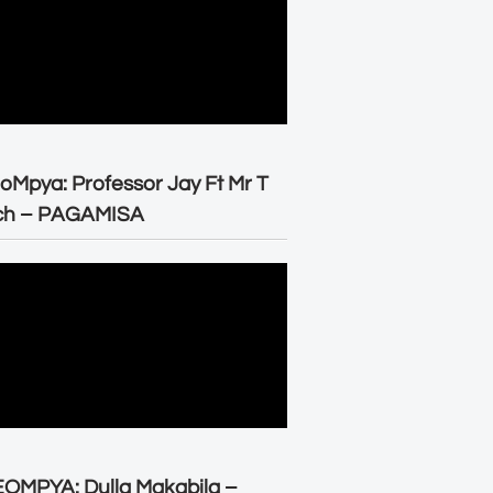
oMpya: Professor Jay Ft Mr T
ch – PAGAMISA
OMPYA: Dulla Makabila –