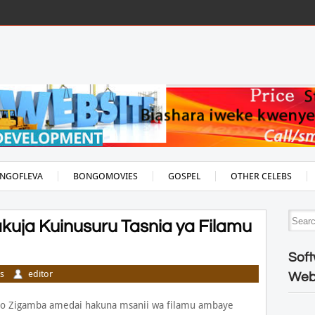
NGOFLEVA
BONGOMOVIES
GOSPEL
OTHER CELEBS
ja Kuinusuru Tasnia ya Filamu
Soft
s
editor
Web
bo Zigamba amedai hakuna msanii wa filamu ambaye