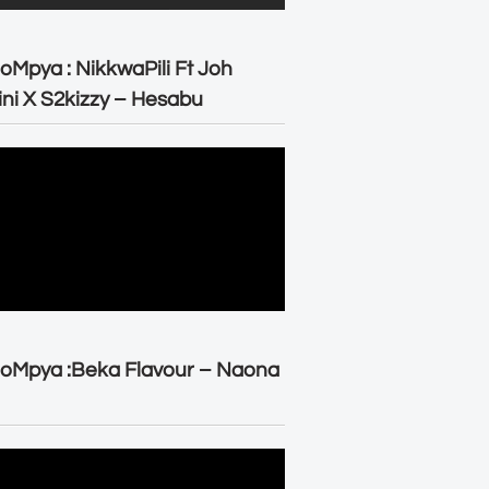
oMpya : NikkwaPili Ft Joh
ni X S2kizzy – Hesabu
oMpya :Beka Flavour – Naona