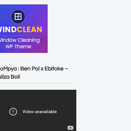
oMpya : Ben Pol x Ebitoke –
liza Boli