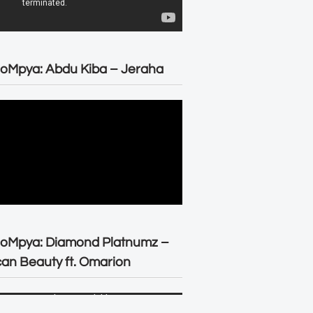
oMpya: Abdu Kiba – Jeraha
eoMpya: Diamond Platnumz –
can Beauty ft. Omarion