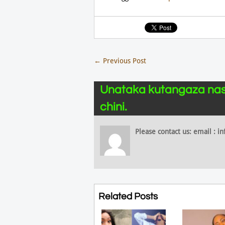
←
Previous Post
Unataka kutangaza nas
chini.
Please contact us: email :
Related Posts