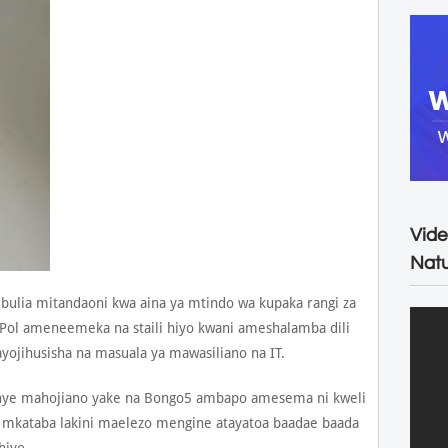
Vide
Natu
lia mitandaoni kwa aina ya mtindo wa kupaka rangi za
 Pol ameneemeka na staili hiyo kwani ameshalamba dili
ojihusisha na masuala ya mawasiliano na IT.
wenye mahojiano yake na Bongo5 ambapo amesema ni kweli
ni mkataba lakini maelezo mengine atayatoa baadae baada