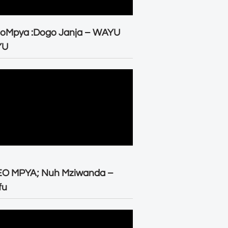
eoMpya :Dogo Janja – WAYU
YU
EO MPYA; Nuh Mziwanda –
fu