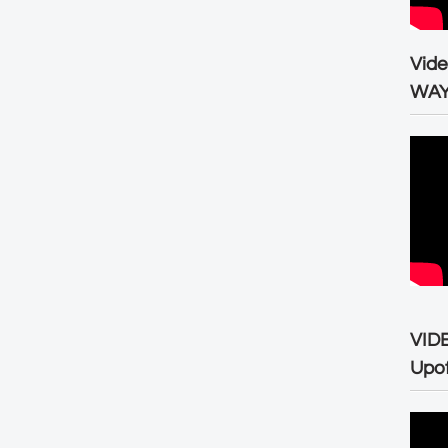
Vid
WA
VID
Upo