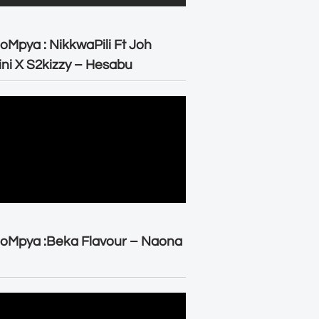
oMpya : NikkwaPili Ft Joh
ni X S2kizzy – Hesabu
oMpya :Beka Flavour – Naona