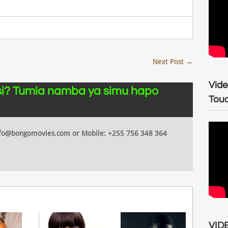
Next Post
→
Vide
i? Tumia namba ya simu hapo
Tou
 info@bongomovies.com or Mobile: +255 756 348 364
VIDE