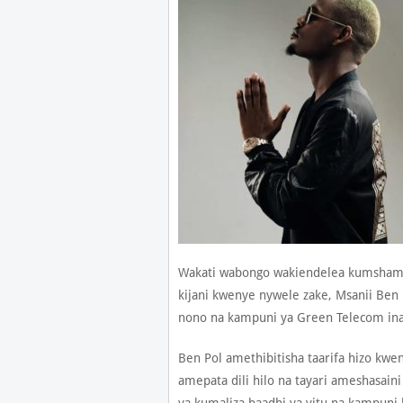
Wakati wabongo wakiendelea kumshambu
kijani kwenye nywele zake, Msanii Ben
nono na kampuni ya Green Telecom inay
Ben Pol amethibitisha taarifa hizo k
amepata dili hilo na tayari ameshasai