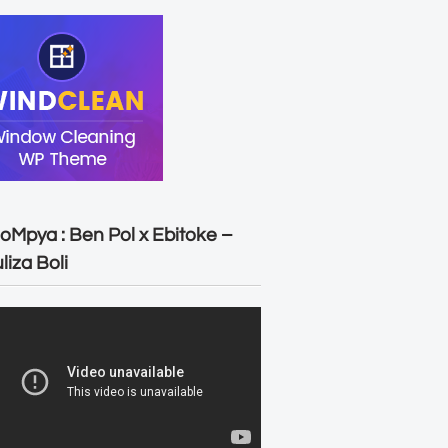
oMpya : Ben Pol x Ebitoke –
liza Boli