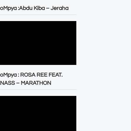
oMpya :Abdu Kiba – Jeraha
eoMpya : ROSA REE FEAT.
LNASS – MARATHON