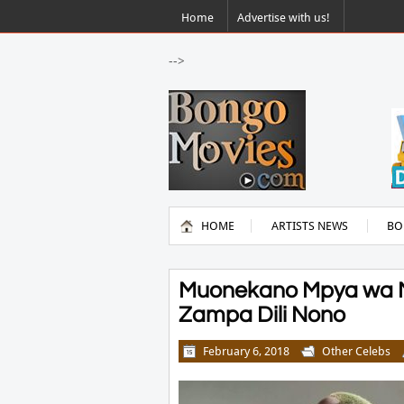
Home
Advertise with us!
-->
HOME
ARTISTS NEWS
BO
Muonekano Mpya wa Ny
Zampa Dili Nono
February 6, 2018
Other Celebs