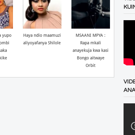
KUI
a yupo
Haya ndio maamuzi
MSAANI MPYA :
ombi
aliyoyafanya Shilole
Rapa mkali
saka
anayekuja kwa kasi
kike
Bongo aitwaye
Orbit
VID
ANA