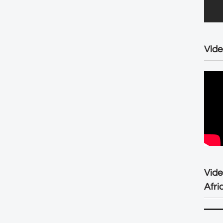
Vide
Vid
Afri