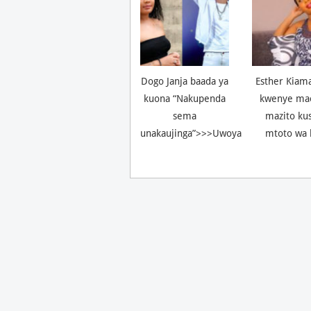
Dogo Janja baada ya
Esther Kiam
kuona “Nakupenda
kwenye ma
sema
mazito ku
unakaujinga”>>>Uwoya
mtoto wa 