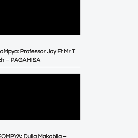
oMpya: Professor Jay Ft Mr T
ch – PAGAMISA
OMPYA: Dulla Makabila –