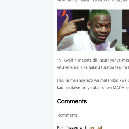
ya kumaliza baadhi ya vitu na kampuni 
“Ni kweli nimepata dili nzuri yenye mk
vitu vinamalizika halafu tutatoa taarif
Huu ni muendelezo wa mafanikio kwa B
kadhaa ikiwemo ya ubalozi wa MAÜA as
Comments
comments
Post Tagged with
ben pol