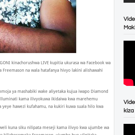
Vide
Maki
NGONI kinachorushwa LIVE kupitia ukurasa wa Facebook wa
 Freemason na wala hatafanya hivyo lakini alishawahi
a mmoja ya mashabiki wake aliyetaka kujua iwapo Diamond
 illuminati kama ilivyokuwa ikidaiwa kwa marehemu
Vide
yeye hawezi kufahamu, na kukiri kuwa suala hilo kwa
kiza
weli kuna siku nilipata meseji kama ilivyo kwa ujumbe wa