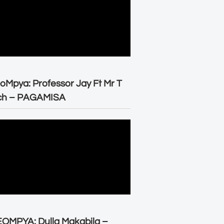
oMpya: Professor Jay Ft Mr T
ch – PAGAMISA
OMPYA: Dulla Makabila –