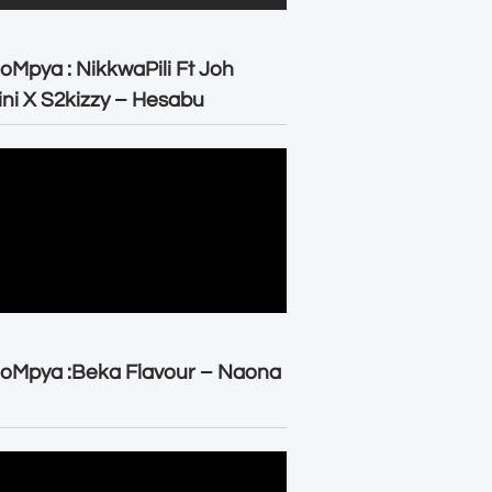
oMpya : NikkwaPili Ft Joh
ni X S2kizzy – Hesabu
oMpya :Beka Flavour – Naona