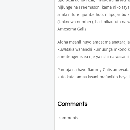
tigo pesa au M-Pesa, iliyokuwa na kic
nijiunge na Freemason, kama niko taya
sitaki nifute ujumbe huo, nilipojaribu
(Unknown number), basi nikaufuta na wa
Amesema Galls
Aidha msanii huyo amesema anatarajia
kuwataka wananchi kumuunga mkono kwa
ameitengenezea nje ya nchi na wasanii
Pamoja na hayo Rammy Galis amewataka
kuto kata tamaa kwani mafanikio hayaji
Comments
comments