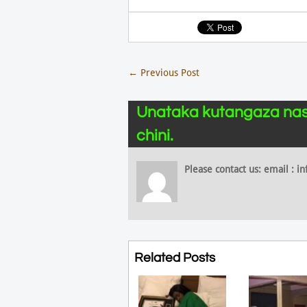
←
Previous Post
Unataka kutangaza nas
chini.
Please contact us: email :
Related Posts