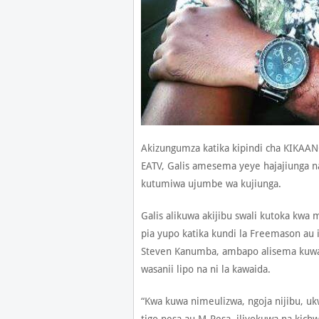
Akizungumza katika kipindi cha KIKAA
EATV, Galis amesema yeye hajajiunga na
kutumiwa ujumbe wa kujiunga.
Galis alikuwa akijibu swali kutoka kw
pia yupo katika kundi la Freemason au
Steven Kanumba, ambapo alisema kuwa 
wasanii lipo na ni la kawaida.
“Kwa kuwa nimeulizwa, ngoja nijibu, uk