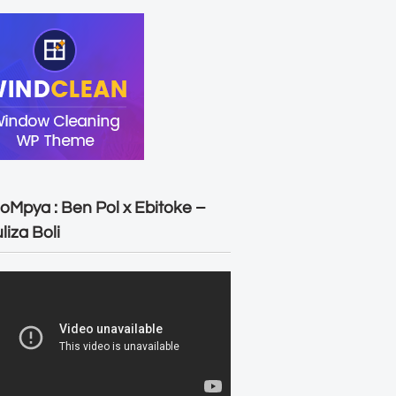
oMpya : Ben Pol x Ebitoke –
liza Boli