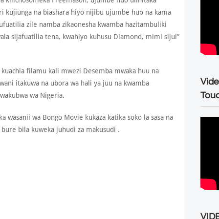
hwa kilichosomeka Freemason, ujumbe huo ulinitaka
ri kujiunga na biashara hiyo nijibu ujumbe huo na kama
 kufuatilia zile namba zikaonesha kwamba hazitambuliki
la sijafuatilia tena, kwahiyo kuhusu Diamond, mimi sijui”
 kuachia filamu kali mwezi Desemba mwaka huu na
Vide
ni itakuwa na ubora wa hali ya juu na kwamba
Tou
 wakubwa wa Nigeria.
 wasanii wa Bongo Movie kukaza katika soko la sasa na
 bure bila kuweka juhudi za makusudi .
VIDE