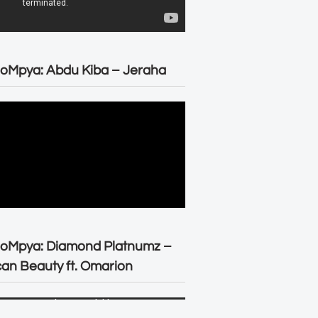
oMpya: Abdu Kiba – Jeraha
eoMpya: Diamond Platnumz –
can Beauty ft. Omarion