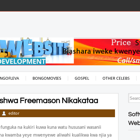
NGOFLEVA
BONGOMOVIES
GOSPEL
OTHER CELEBS
bishwa Freemason Nikakataa
editor
Soft
Web
unguka na kukiri kuwa kuna watu hususani wasanii
 na kwamba yeye mwenyewe aliwahi kualikwa kwa njia ya