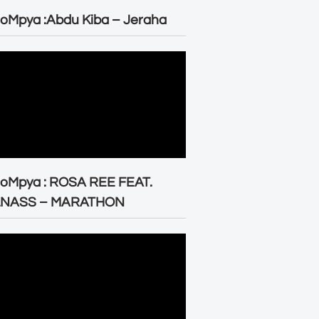
oMpya :Abdu Kiba – Jeraha
eoMpya : ROSA REE FEAT.
LNASS – MARATHON