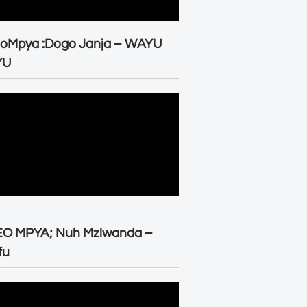
eoMpya :Dogo Janja – WAYU
YU
EO MPYA; Nuh Mziwanda –
fu