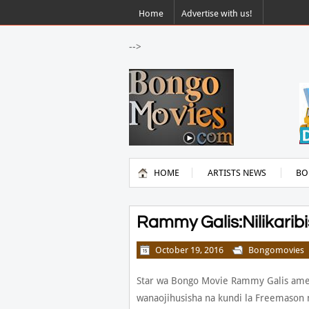
Home
Advertise with us!
-->
HOME
ARTISTS NEWS
BO
Rammy Galis:Nilikari
October 19, 2016
Bongomovies
Star wa Bongo Movie Rammy Galis amef
wanaojihusisha na kundi la Freemason