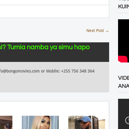
KUI
Next Post
→
i? Tumia namba ya simu hapo
 info@bongomovies.com or Mobile: +255 756 348 364
VID
ANA