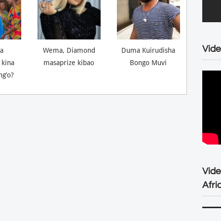
Vide
a
Wema, Diamond
Duma Kuirudisha
 kina
masaprize kibao
Bongo Muvi
ng’o?
Vid
Afri