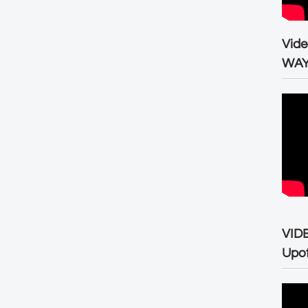
Vid
WA
VID
Upo