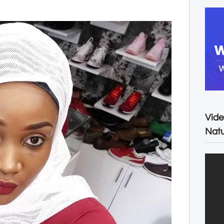
Vide
Natu