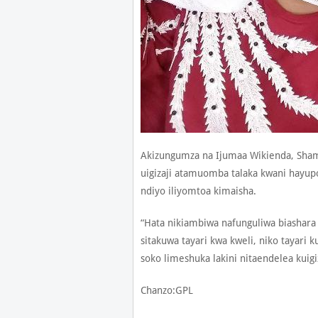
Akizungumza na Ijumaa Wikienda, Sha
uigizaji atamuomba talaka kwani hayup
ndiyo iliyomtoa kimaisha.
“Hata nikiambiwa nafunguliwa biashara y
sitakuwa tayari kwa kweli, niko tayari 
soko limeshuka lakini nitaendelea kui
Chanzo:GPL