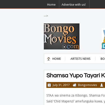
Home
Advertise with us!
-->
HOME
ARTISTS NEWS
BO
Shamsa Yupo Tayari K
July 31, 2017
Bongomovies
STAA wa sinema za Kibongo, Shamsa F
Said ‘Chid Mapenzi’ amefunguka kuwa, y