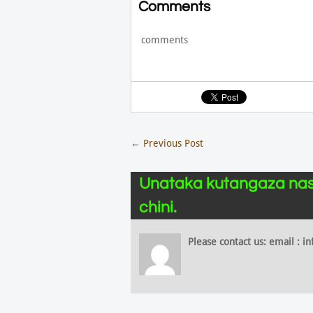
Comments
comments
←
Previous Post
Unataka kutangaza nas
chini.
Please contact us: email :