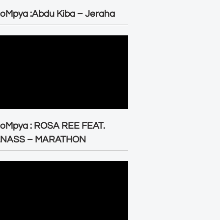
oMpya :Abdu Kiba – Jeraha
eoMpya : ROSA REE FEAT.
LNASS – MARATHON