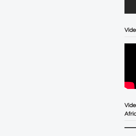
Vide
Vid
Afri