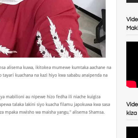
Vide
Maki
msa alisema kuwa, ikitokea mumewe kumtaka aachane na
o tayari kuachana na kazi hiyo kwa sababu anaipenda na
a mabilioni au nipewe hizo fedha ili niache kuigiza
Vide
kupewa talaka lakini siyo kuacha filamu japokuwa kwa sasa
giza mpaka mwisho wa maisha yangu,” alisema Shamsa.
kiza