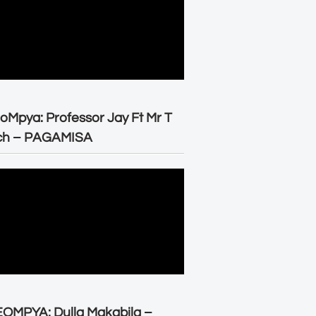
oMpya: Professor Jay Ft Mr T
ch – PAGAMISA
OMPYA: Dulla Makabila –