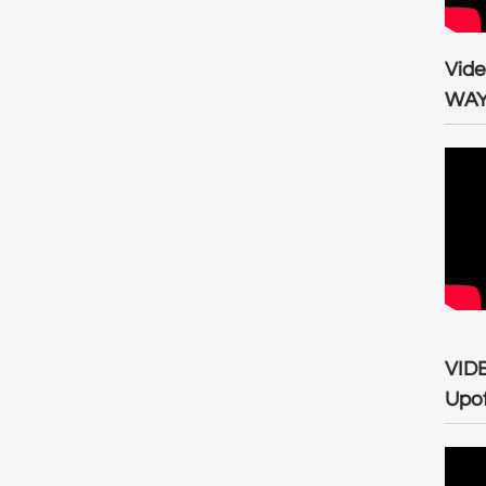
Vid
WA
VID
Upo