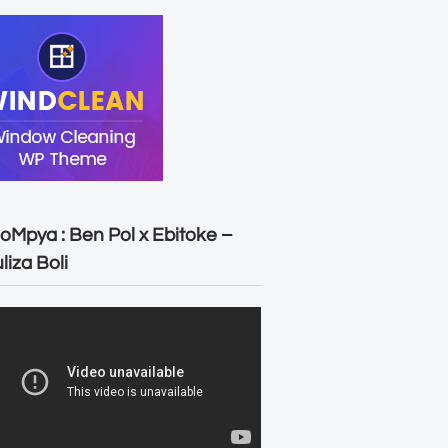
oMpya : Ben Pol x Ebitoke –
liza Boli