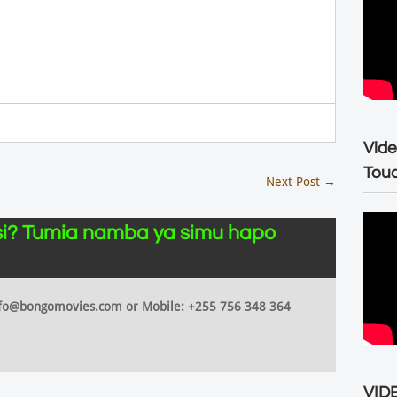
Vide
Tou
Next Post
→
i? Tumia namba ya simu hapo
 info@bongomovies.com or Mobile: +255 756 348 364
VIDE