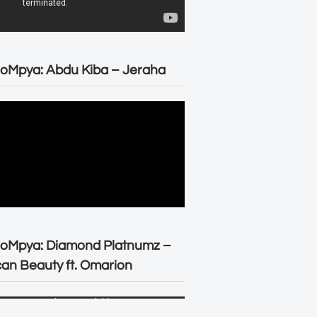
oMpya: Abdu Kiba – Jeraha
eoMpya: Diamond Platnumz –
can Beauty ft. Omarion