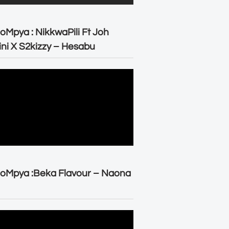
oMpya : NikkwaPili Ft Joh
ni X S2kizzy – Hesabu
oMpya :Beka Flavour – Naona