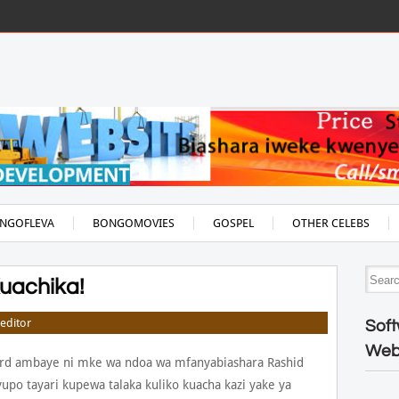
NGOFLEVA
BONGOMOVIES
GOSPEL
OTHER CELEBS
uachika!
editor
Soft
Web
ord ambaye ni mke wa ndoa wa mfanyabiashara Rashid
upo tayari kupewa talaka kuliko kuacha kazi yake ya