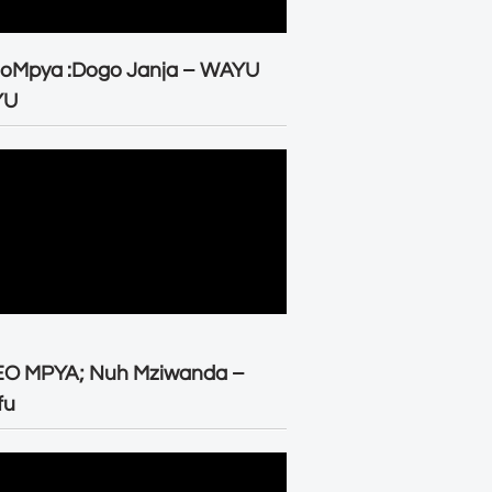
eoMpya :Dogo Janja – WAYU
YU
EO MPYA; Nuh Mziwanda –
fu