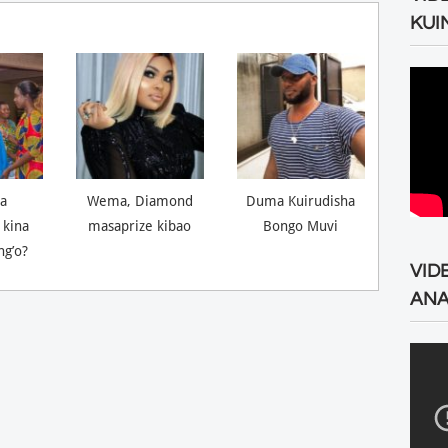
KUI
a
Wema, Diamond
Duma Kuirudisha
 kina
masaprize kibao
Bongo Muvi
ng’o?
VID
ANA