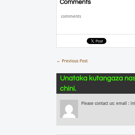
Comments
comments
←
Previous Post
Unataka kutangaza nas
chini.
Please contact us: email :