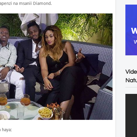
apenzi na msanii Diamond.
Vide
Natu
 haya;