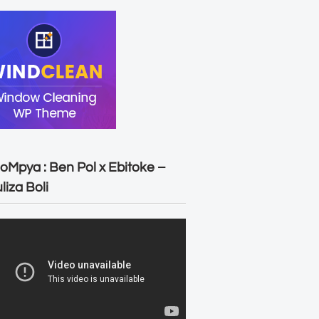
oMpya : Ben Pol x Ebitoke –
liza Boli