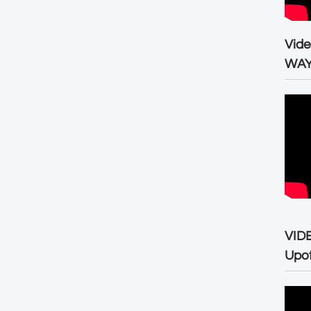
Vid
WA
VID
Upo