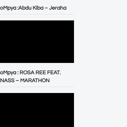
oMpya :Abdu Kiba – Jeraha
eoMpya : ROSA REE FEAT.
LNASS – MARATHON