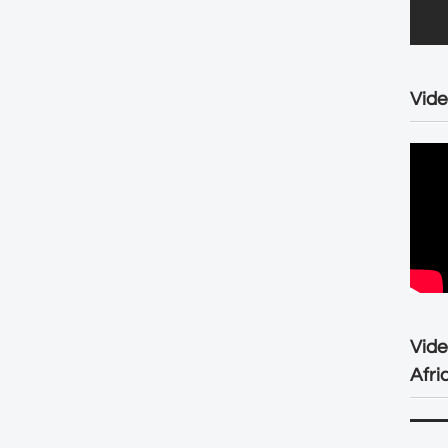
Vide
Vid
Afri