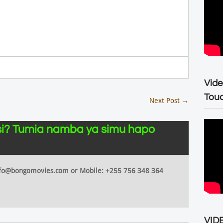
Vide
Tou
Next Post
→
i? Tumia namba ya simu hapo
 info@bongomovies.com or Mobile: +255 756 348 364
VIDE