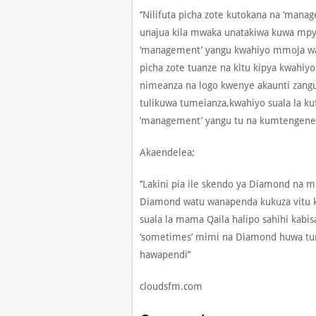
‘’Nilifuta picha zote kutokana na ‘man
unajua kila mwaka unatakiwa kuwa mpya
‘management’ yangu kwahiyo mmoja w
picha zote tuanze na kitu kipya kwahiy
nimeanza na logo kwenye akaunti zangu
tulikuwa tumeianza,kwahiyo suala la kuf
‘management’ yangu tu na kumtengenez
Akaendelea;
‘’Lakini pia ile skendo ya Diamond na 
Diamond watu wanapenda kukuza vitu 
suala la mama Qaila halipo sahihi kabis
‘sometimes’ mimi na Diamond huwa tuna
hawapendi’’
cloudsfm.com