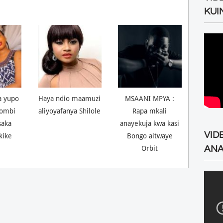
KUI
a yupo
Haya ndio maamuzi
MSAANI MPYA :
ombi
aliyoyafanya Shilole
Rapa mkali
saka
anayekuja kwa kasi
VID
kike
Bongo aitwaye
ANA
Orbit