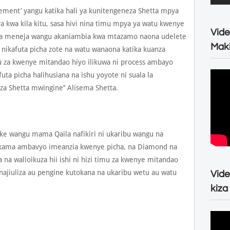
agement’ yangu katika hali ya kunitengeneza Shetta mpya
 kwa kila kitu, sasa hivi nina timu mpya ya watu kwenye
Vide
a meneja wangu akaniambia kwa mtazamo naona udelete
Maki
o nikafuta picha zote na watu wanaona katika kuanza
 za kwenye mitandao hiyo ilikuwa ni process ambayo
uta picha halihusiana na ishu yoyote ni suala la
a Shetta mwingine’’ Alisema Shetta.
mke wangu mama Qaila nafikiri ni ukaribu wangu na
kama ambavyo imeanzia kwenye picha, na Diamond na
a na walioikuza hii ishi ni hizi timu za kwenye mitandao
jiuliza au pengine kutokana na ukaribu wetu au watu
Vide
kiza