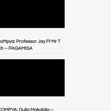
oMpya: Professor Jay Ft Mr T
ch – PAGAMISA
OMPYA: Dulla Makabila –