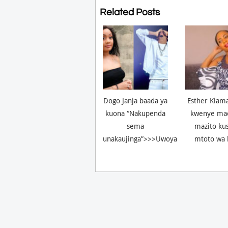
Related Posts
Dogo Janja baada ya
Esther Kiam
kuona “Nakupenda
kwenye ma
sema
mazito ku
unakaujinga”>>>Uwoya
mtoto wa 