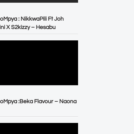
oMpya : NikkwaPili Ft Joh
ni X S2kizzy – Hesabu
oMpya :Beka Flavour – Naona