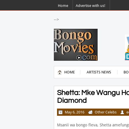
Home
Advertise with us!
-->
HOME
ARTISTS NEWS
BO
Shetta: Mke Wangu H
Diamond
May 6, 2016
Other Celebs
e
Msanii wa bongo fleva, Shetta amefungu