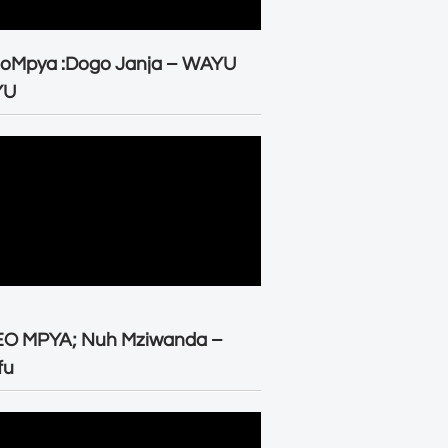
eoMpya :Dogo Janja – WAYU
YU
EO MPYA; Nuh Mziwanda –
fu