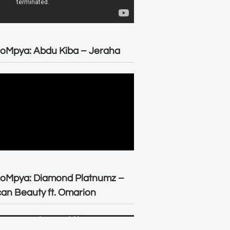
oMpya: Abdu Kiba – Jeraha
eoMpya: Diamond Platnumz –
can Beauty ft. Omarion