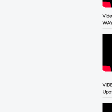
Vid
WA
VID
Upo