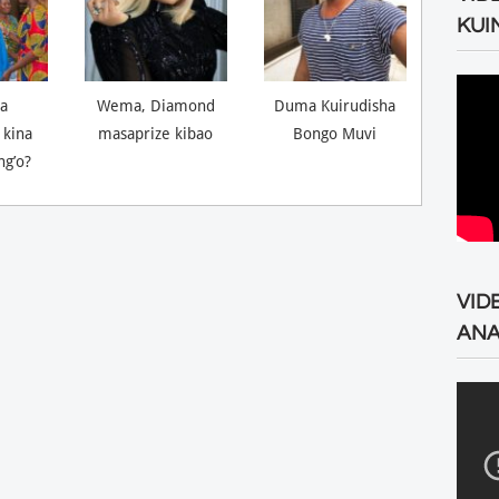
KUI
a
Wema, Diamond
Duma Kuirudisha
 kina
masaprize kibao
Bongo Muvi
ng’o?
VID
ANA