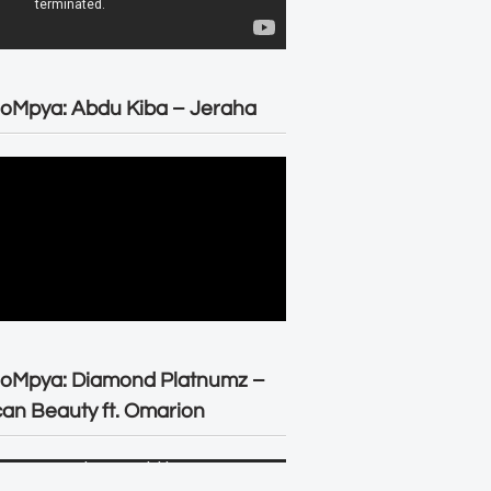
oMpya: Abdu Kiba – Jeraha
eoMpya: Diamond Platnumz –
can Beauty ft. Omarion