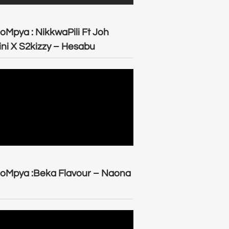
oMpya : NikkwaPili Ft Joh
ni X S2kizzy – Hesabu
oMpya :Beka Flavour – Naona