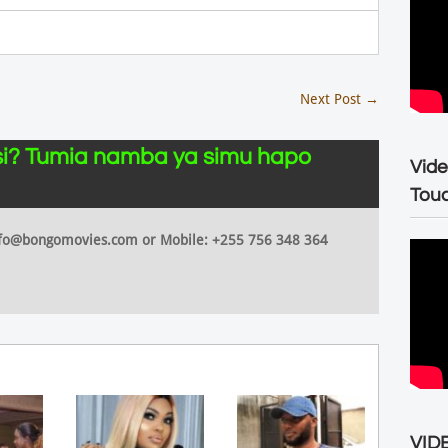
Next Post
→
i? Tumia namba ya simu hapo
Vide
Tou
 info@bongomovies.com or Mobile: +255 756 348 364
VIDE