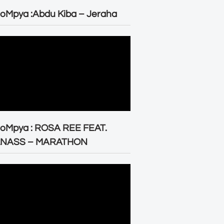
oMpya :Abdu Kiba – Jeraha
eoMpya : ROSA REE FEAT.
LNASS – MARATHON