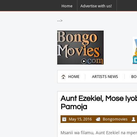
Home
Advertise with us!
-->
HOME
ARTISTS NEWS
BO
Aunt Ezekiel, Mose Iyo
Pamoja
May 15, 2016
Bongomovies
Msanii wa filamu, Aunt Ezekiel na mpe