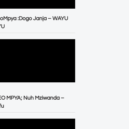
eoMpya :Dogo Janja – WAYU
YU
EO MPYA; Nuh Mziwanda –
fu