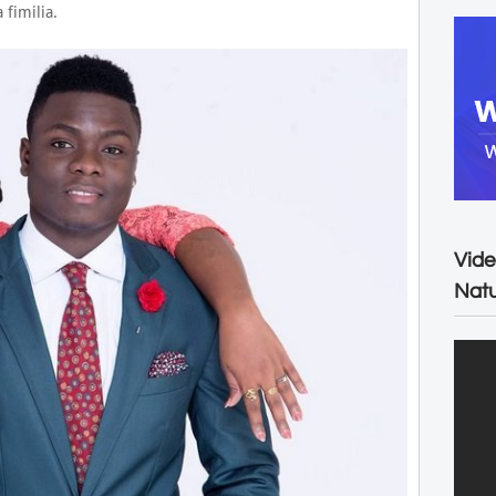
fimilia.
Vide
Natu