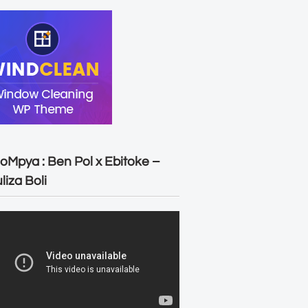
oMpya : Ben Pol x Ebitoke –
liza Boli