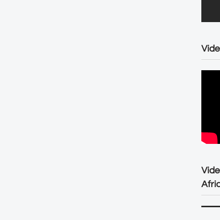
Vide
Vid
Afri