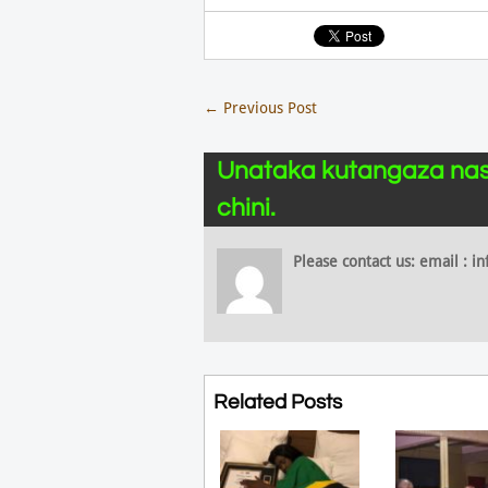
←
Previous Post
Unataka kutangaza nas
chini.
Please contact us: email :
Related Posts