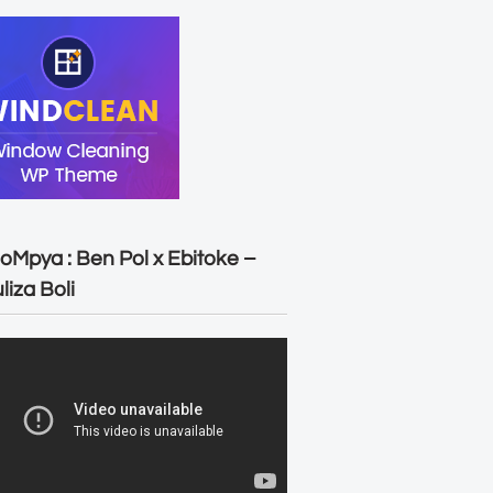
oMpya : Ben Pol x Ebitoke –
liza Boli