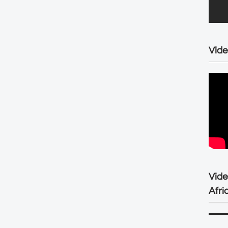
Vide
Vid
Afri