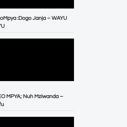
eoMpya :Dogo Janja – WAYU
YU
EO MPYA; Nuh Mziwanda –
fu