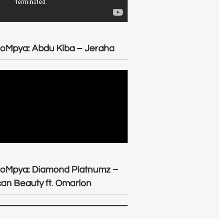
oMpya: Abdu Kiba – Jeraha
eoMpya: Diamond Platnumz –
can Beauty ft. Omarion