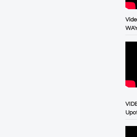
Vid
WA
VID
Upo