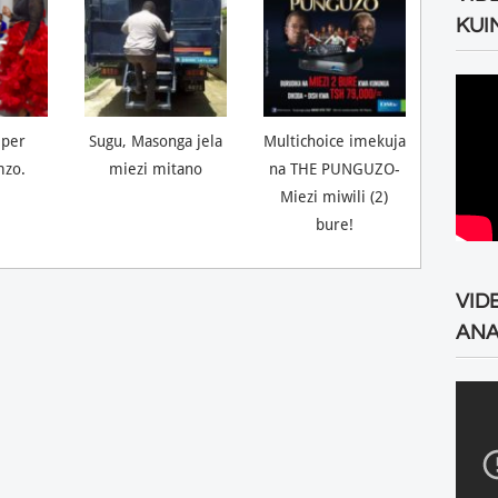
KUI
lper
Sugu, Masonga jela
Multichoice imekuja
mzo.
miezi mitano
na THE PUNGUZO-
Miezi miwili (2)
bure!
VID
ANA