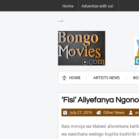
Home
Advertise with us!
-->
HOME
ARTISTS NEWS
BO
‘Fisi’ Aliyefanya Ng
July 27, 2016
Other News
ed
Raia mmoja wa Malawi alionekana katika
wa wasichana wadogo kupitia kushirik