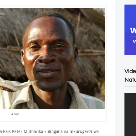
Vide
Natu
Aniva
la Rais Peter Mutharika kulingana na mkurugenzi wa