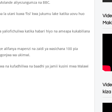
t Molande aliyezungumza na BBC.
la utani kuwa ‘fisi’ kwa jukumu lake katika uovu huo
Vide
.
Maki
yaliofichuliwa katika habari hiyo na ameapa kukabiliana
ye alifanya mapenzi na zaidi ya wasichana 100 pia
 ugonjwa wa ukimwi.
zwa na kufadhiliwa na baadhi ya jamii kusini mwa Malawi
Vide
kiza