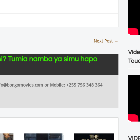
Next Post
→
Vide
i? Tumia namba ya simu hapo
Tou
 info@bongomovies.com or Mobile: +255 756 348 364
VIDE