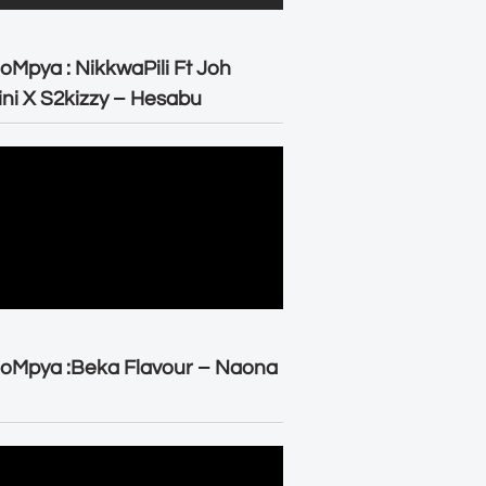
oMpya : NikkwaPili Ft Joh
ni X S2kizzy – Hesabu
oMpya :Beka Flavour – Naona