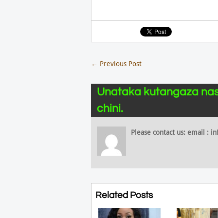
←
Previous Post
Unataka kutangaza nas
chini.
Please contact us: email :
Related Posts