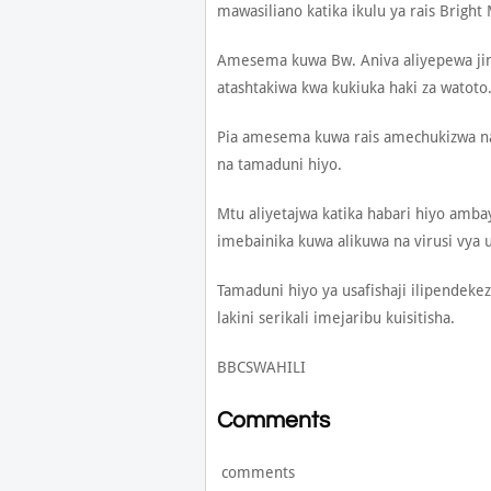
mawasiliano katika ikulu ya rais Brigh
Amesema kuwa Bw. Aniva aliyepewa jina 
atashtakiwa kwa kukiuka haki za watoto
Pia amesema kuwa rais amechukizwa na 
na tamaduni hiyo.
Mtu aliyetajwa katika habari hiyo amba
imebainika kuwa alikuwa na virusi vya
Tamaduni hiyo ya usafishaji ilipendeke
lakini serikali imejaribu kuisitisha.
BBCSWAHILI
Comments
comments