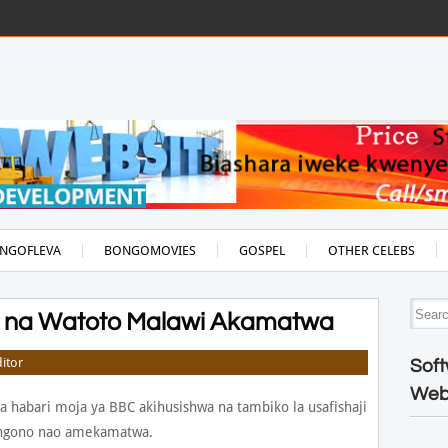
NGOFLEVA
BONGOMOVIES
GOSPEL
OTHER CELEBS
ono na Watoto Malawi Akamatwa
itor
Soft
Web
 habari moja ya BBC akihusishwa na tambiko la usafishaji
i ngono nao amekamatwa.