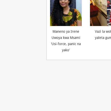
Maneno ya Irene
Vazi la wo
Uwoya kwa Msami
yaleta gu
‘Usi-force, panic na
yako’