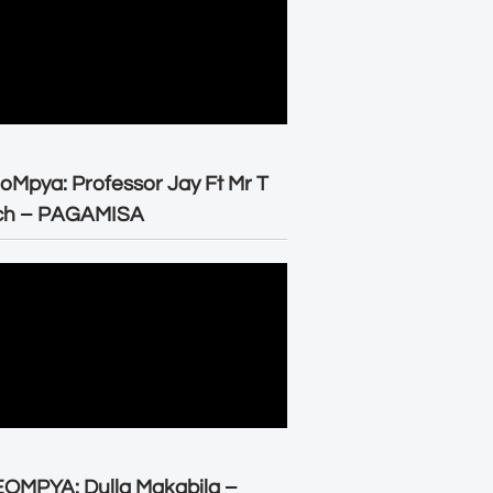
oMpya: Professor Jay Ft Mr T
ch – PAGAMISA
OMPYA: Dulla Makabila –