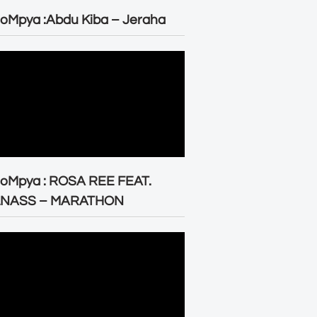
oMpya :Abdu Kiba – Jeraha
eoMpya : ROSA REE FEAT.
LNASS – MARATHON