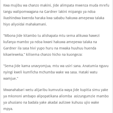
Kwa mujibu wa chanzo makini, Jide alimpata mwenza muda mrefu
tangu walipomwagana na Gardner lakini mipango ya ndoa
ikashindwa kwenda haraka kwa sababu hakuwa amepewa talaka
hiyo aliyoidai mahakamani.
“Mbona Jide kitambo tu alishapata mtu sema alikuwa hawezi
kufanya mambo ya ndoa kwani hakuwa amepewa talaka na
Gardner ila sasa hivi yupo huru na mwaka huuhuu huenda
kikaeleweka,” kilisema chanzo hicho na kuongeza:
“Sema Jide kama unavyomjua, mtu wa usiri sana. Anatumia nguvu
nyingi kweli kumficha mchumba wake wa sasa. Hataki watu
wamjue.”
Mwanahabari wetu alijaribu kumvutia waya Jide kupitia simu yake
ya mkononi ambapo alipopatikana aliomba asizungumzie mambo
ya uhusiano na badala yake akadai aulizwe kuhusu ujio wake
mpya.