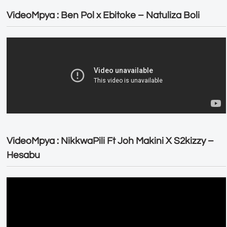
VideoMpya : Ben Pol x Ebitoke – Natuliza Boli
VideoMpya : NikkwaPili Ft Joh Makini X S2kizzy –
Hesabu