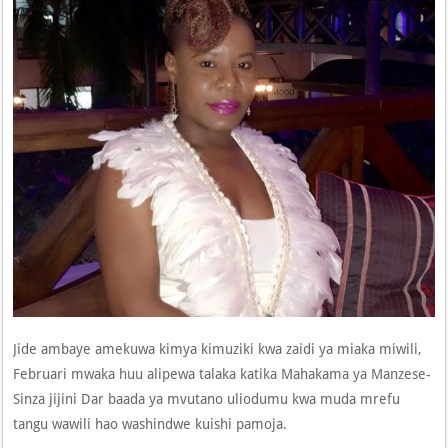
Jide ambaye amekuwa kimya kimuziki kwa zaidi ya miaka miwili,
Februari mwaka huu alipewa talaka katika Mahakama ya Manzese-
Sinza jijini Dar baada ya mvutano uliodumu kwa muda mrefu
tangu wawili hao washindwe kuishi pamoja.