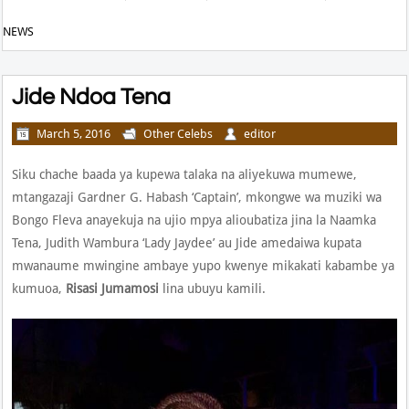
NEWS
Jide Ndoa Tena
March 5, 2016
Other Celebs
editor
Siku chache baada ya kupewa talaka na aliyekuwa mumewe,
mtangazaji Gardner G. Habash ‘Captain’, mkongwe wa muziki wa
Bongo Fleva anayekuja na ujio mpya alioubatiza jina la Naamka
Tena, Judith Wambura ‘Lady Jaydee’ au Jide amedaiwa kupata
mwanaume mwingine ambaye yupo kwenye mikakati kabambe ya
kumuoa,
Risasi Jumamosi
lina ubuyu kamili.