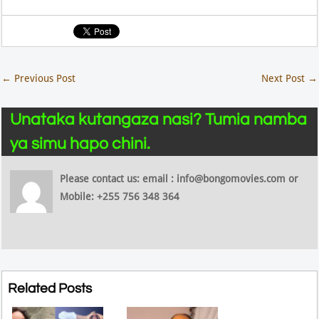
←
Previous Post
Next Post
→
Unataka kutangaza nasi? Tumia namba
ya simu hapo chini.
Please contact us: email : info@bongomovies.com or
Mobile: +255 756 348 364
Related Posts