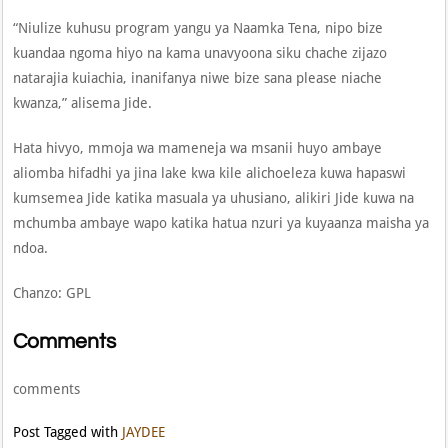
“Niulize kuhusu program yangu ya Naamka Tena, nipo bize
kuandaa ngoma hiyo na kama unavyoona siku chache zijazo
natarajia kuiachia, inanifanya niwe bize sana please niache
kwanza,” alisema Jide.
Hata hivyo, mmoja wa mameneja wa msanii huyo ambaye
aliomba hifadhi ya jina lake kwa kile alichoeleza kuwa hapaswi
kumsemea Jide katika masuala ya uhusiano, alikiri Jide kuwa na
mchumba ambaye wapo katika hatua nzuri ya kuyaanza maisha ya
ndoa.
Chanzo: GPL
Comments
comments
Post Tagged with
JAYDEE