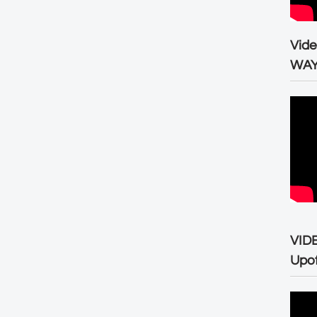
Vid
WA
VID
Upo