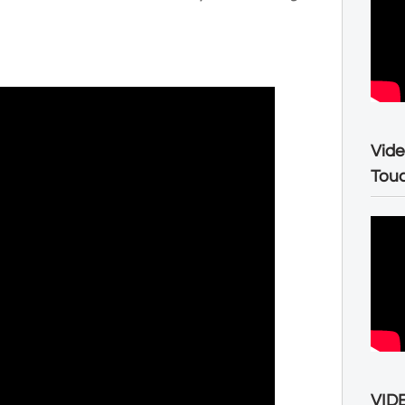
Vide
Tou
VIDE