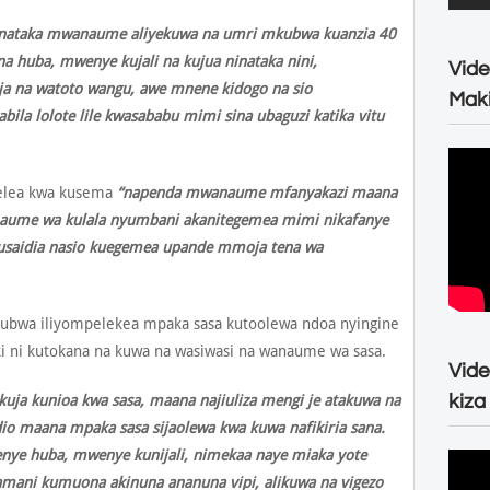
on, nataka mwanaume aliyekuwa na umri mkubwa kuanzia 40
a huba, mwenye kujali na kujua ninataka nini,
Vide
oja na watoto wangu, awe mnene kidogo na sio
Maki
la lolote lile kwasababu mimi sina ubaguzi katika vitu
elea kwa kusema
“napenda mwanaume mfanyakazi maana
anaume wa kulala nyumbani akanitegemea mimi nikafanye
 kusaidia nasio kuegemea upande mmoja tena wa
ubwa iliyompelekea mpaka sasa kutoolewa ndoa nyingine
i ni kutokana na kuwa na wasiwasi na wanaume wa sasa.
Vide
kiza
ja kunioa kwa sasa, maana najiuliza mengi je atakuwa na
maana mpaka sasa sijaolewa kwa kuwa nafikiria sana.
nye huba, mwenye kunijali, nimekaa naye miaka yote
amani kumuona akinuna ananuna vipi, alikuwa na vigezo