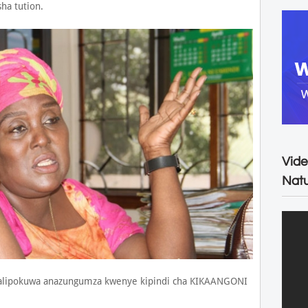
ha tution.
Vide
Natu
i alipokuwa anazungumza kwenye kipindi cha KIKAANGONI