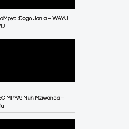
eoMpya :Dogo Janja – WAYU
YU
EO MPYA; Nuh Mziwanda –
fu