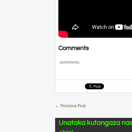
Comments
comments
←
Previous Post
Unataka kutangaza nas