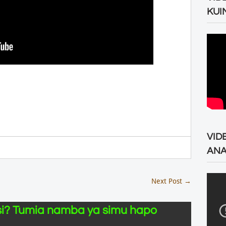
KUI
VID
ANA
Next Post
→
i? Tumia namba ya simu hapo