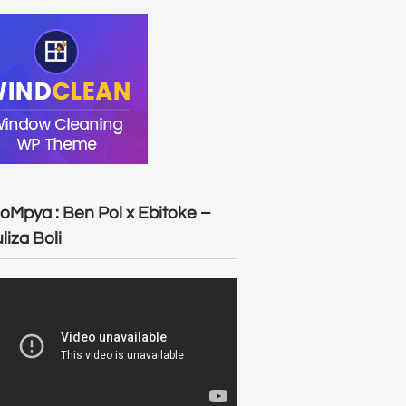
oMpya : Ben Pol x Ebitoke –
liza Boli