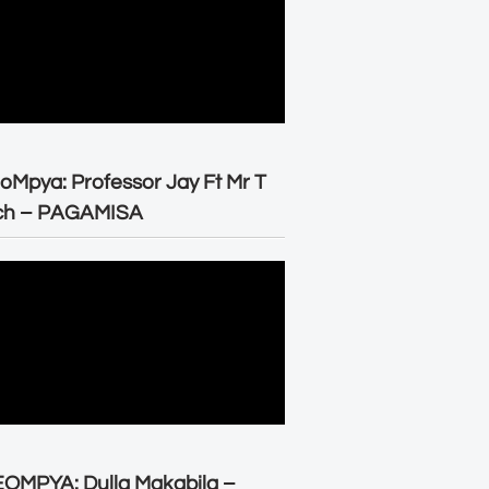
oMpya: Professor Jay Ft Mr T
ch – PAGAMISA
OMPYA: Dulla Makabila –