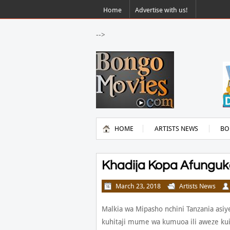
Home
Advertise with us!
-->
HOME
ARTISTS NEWS
BO
Khadija Kopa Afungu
March 23, 2018
Artists News
Malkia wa Mipasho nchini Tanzania asi
kuhitaji mume wa kumuoa ili aweze kuis