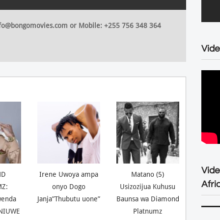
 info@bongomovies.com or Mobile: +255 756 348 364
Vide
Vid
ND
Irene Uwoya ampa
Matano (5)
Afri
Z:
onyo Dogo
Usizozijua Kuhusu
wenda
Janja”Thubutu uone”
Baunsa wa Diamond
UNIUWE
Platnumz