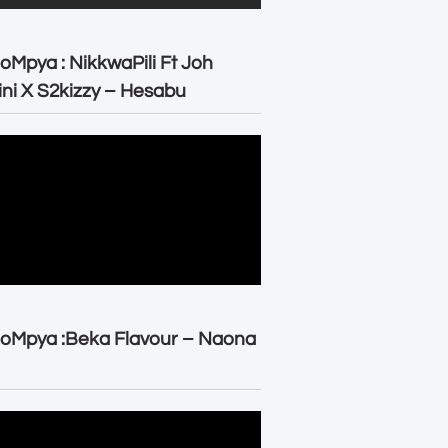
oMpya : NikkwaPili Ft Joh
ni X S2kizzy – Hesabu
oMpya :Beka Flavour – Naona