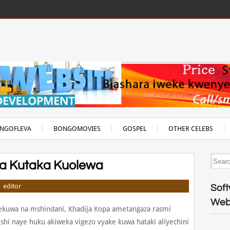
NGOFLEVA
BONGOMOVIES
GOSPEL
OTHER CELEBS
ka Kutaka Kuolewa
editor
Soft
Web
yekuwa na mshindani, Khadija Kopa ametangaza rasmi
hi naye huku akiweka vigezo vyake kuwa hataki aliyechini