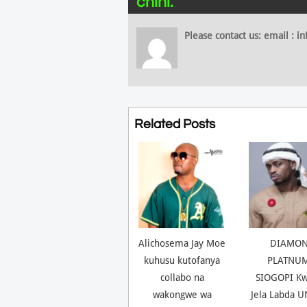
chini.
Please contact us: email :
Related Posts
Alichosema Jay Moe
DIAMO
kuhusu kutofanya
PLATNUM
collabo na
SIOGOPI K
wakongwe wa
Jela Labda 