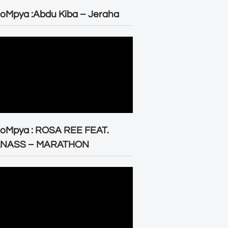
oMpya :Abdu Kiba – Jeraha
eoMpya : ROSA REE FEAT.
LNASS – MARATHON