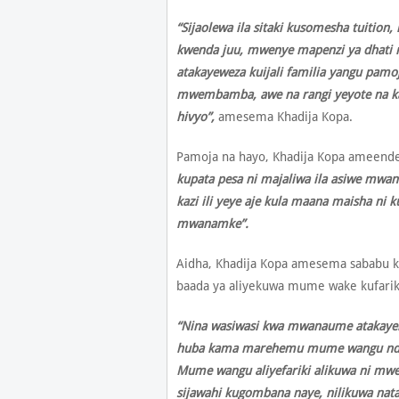
“Sijaolewa ila sitaki kusomesha tuiti
kwenda juu, mwenye mapenzi ya dhati n
atakayeweza kuijali familia yangu pam
mwembamba, awe na rangi yeyote na kabi
hivyo”,
amesema Khadija Kopa.
Pamoja na hayo, Khadija Kopa ameend
kupata pesa ni majaliwa ila asiwe mw
kazi ili yeye aje kula maana maisha ni
mwanamke”.
Aidha, Khadija Kopa amesema sababu k
baada ya aliyekuwa mume wake kufarik
“Nina wasiwasi kwa mwanaume atakayeku
huba kama marehemu mume wangu ndio 
Mume wangu aliyefariki alikuwa ni mwe
sijawahi kugombana naye, nilikuwa nat