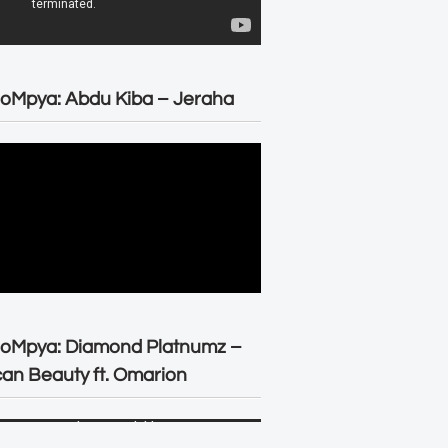
oMpya: Abdu Kiba – Jeraha
eoMpya: Diamond Platnumz –
can Beauty ft. Omarion