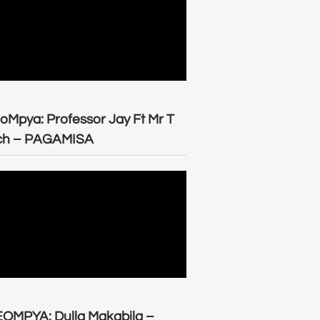
oMpya: Professor Jay Ft Mr T
ch – PAGAMISA
OMPYA: Dulla Makabila –