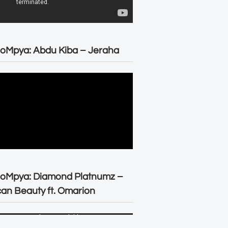
oMpya: Abdu Kiba – Jeraha
eoMpya: Diamond Platnumz –
can Beauty ft. Omarion