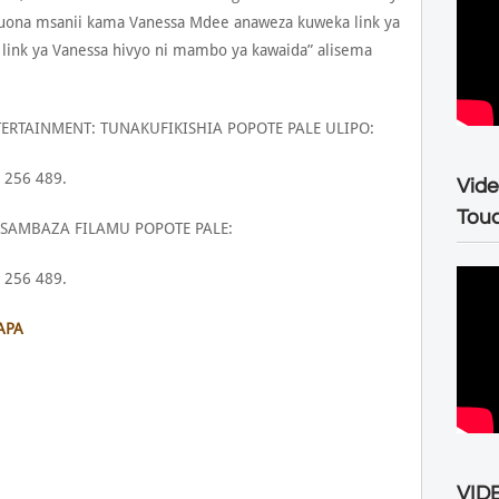
uona msanii kama Vanessa Mdee anaweza kuweka link ya
link ya Vanessa hivyo ni mambo ya kawaida” alisema
ERTAINMENT: TUNAKUFIKISHIA POPOTE PALE ULIPO:
 256 489.
Vide
Tou
AMBAZA FILAMU POPOTE PALE:
 256 489.
APA
VIDE