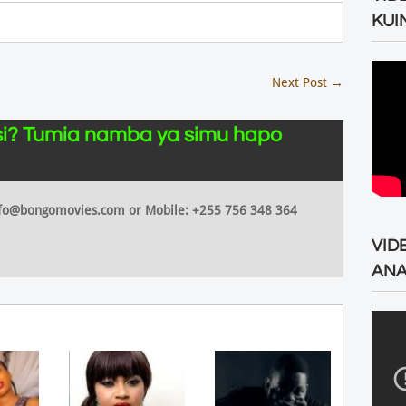
KUI
Next Post
→
i? Tumia namba ya simu hapo
 info@bongomovies.com or Mobile: +255 756 348 364
VID
ANA