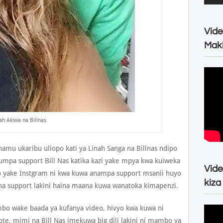
Vide
Maki
ah Akiwa na Billnas
hamu ukaribu uliopo kati ya Linah Sanga na Billnas ndipo
umpa support Bill Nas katika kazi yake mpya kwa kuiweka
Vide
o yake Instgram ni kwa kuwa anampa support msanii huyo
kiza
ana support lakini haina maana kuwa wanatoka kimapenzi.
mbo wake baada ya kufanya video, hivyo kwa kuwa ni
, mimi na Bill Nas imekuwa big dili lakini ni mambo ya