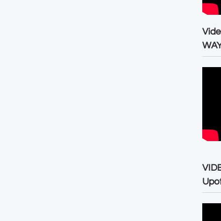
Vid
WA
VID
Upo