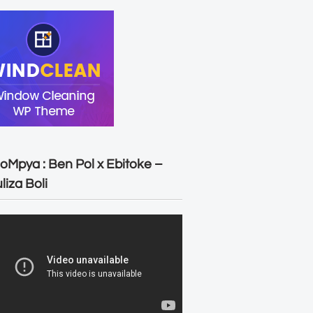
oMpya : Ben Pol x Ebitoke –
liza Boli