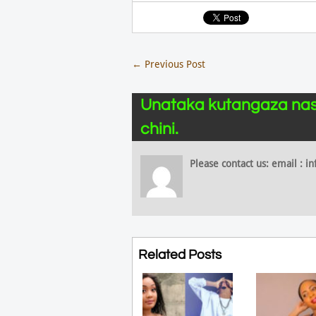
←
Previous Post
Unataka kutangaza nas
chini.
Please contact us: email :
Related Posts