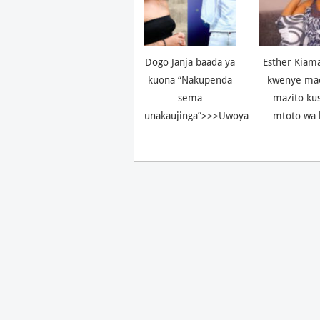
Dogo Janja baada ya
Esther Kiam
kuona “Nakupenda
kwenye ma
sema
mazito ku
unakaujinga”>>>Uwoya
mtoto wa 