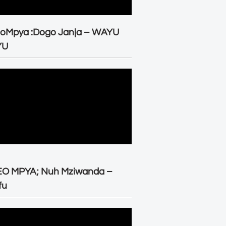
eoMpya :Dogo Janja – WAYU
YU
EO MPYA; Nuh Mziwanda –
fu