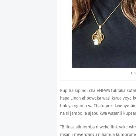
Lin
Kupitia kipindi cha eNEWS tulitaka kufa
hapa Linah alipoweka wazi kuwa yeye k
link ya ngoma ya Chafu pozi kwenye bi
na si jambo la ajabu kwa wasanii kupe
“Billnas aliniomba niweke link yake wi
msanii mwenzangu niliamua kumpromote