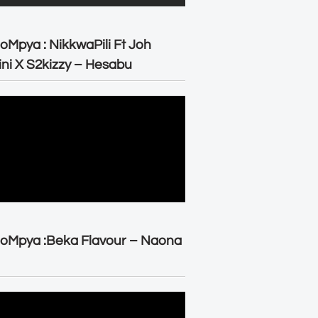
oMpya : NikkwaPili Ft Joh
ni X S2kizzy – Hesabu
oMpya :Beka Flavour – Naona