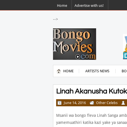
Home
Advertise with us!
-->
HOME
ARTISTS NEWS
BO
Linah Akanusha Kutoka
June 14, 2016
Other Celebs
Msanii wa bongo fleva Linah Sanga amb
yamemuathiri katika kazi yake ya sanaa 