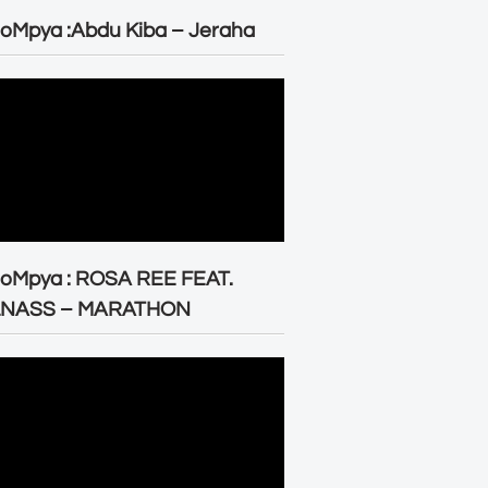
oMpya :Abdu Kiba – Jeraha
eoMpya : ROSA REE FEAT.
LNASS – MARATHON