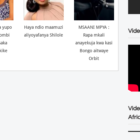
a yupo
Haya ndio maamuzi
MSAANI MPYA :
Vide
ombi
aliyoyafanya Shilole
Rapa mkali
saka
anayekuja kwa kasi
kike
Bongo aitwaye
Orbit
Vid
Afri