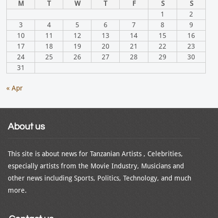
M
T
W
T
F
S
S
1
2
3
4
5
6
7
8
9
10
11
12
13
14
15
16
17
18
19
20
21
22
23
24
25
26
27
28
29
30
31
« Apr
About us
This site is about news for Tanzanian Artists , Celebrities,
especially artists from the Movie Industry, Musicians and
other news including Sports, Politics, Technology, and much
more.