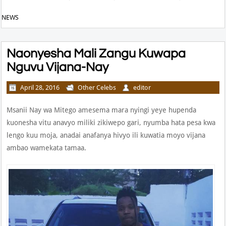
NEWS
Naonyesha Mali Zangu Kuwapa
Nguvu Vijana-Nay
April 28, 2016
Other Celebs
editor
Msanii Nay wa Mitego amesema mara nyingi yeye hupenda
kuonesha vitu anavyo miliki zikiwepo gari, nyumba hata pesa kwa
lengo kuu moja, anadai anafanya hivyo ili kuwatia moyo vijana
ambao wamekata tamaa.