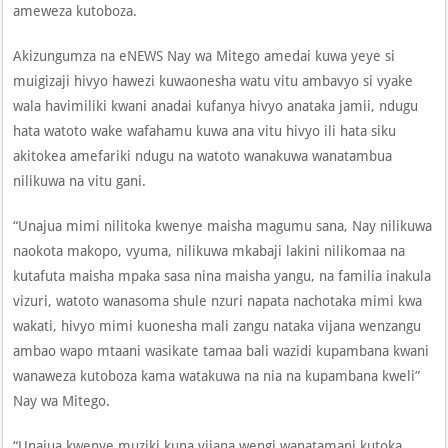
ameweza kutoboza.
Akizungumza na eNEWS Nay wa Mitego amedai kuwa yeye si
muigizaji hivyo hawezi kuwaonesha watu vitu ambavyo si vyake
wala havimiliki kwani anadai kufanya hivyo anataka jamii, ndugu
hata watoto wake wafahamu kuwa ana vitu hivyo ili hata siku
akitokea amefariki ndugu na watoto wanakuwa wanatambua
nilikuwa na vitu gani.
“Unajua mimi nilitoka kwenye maisha magumu sana, Nay nilikuwa
naokota makopo, vyuma, nilikuwa mkabaji lakini nilikomaa na
kutafuta maisha mpaka sasa nina maisha yangu, na familia inakula
vizuri, watoto wanasoma shule nzuri napata nachotaka mimi kwa
wakati, hivyo mimi kuonesha mali zangu nataka vijana wenzangu
ambao wapo mtaani wasikate tamaa bali wazidi kupambana kwani
wanaweza kutoboza kama watakuwa na nia na kupambana kweli”
Nay wa Mitego.
“Unajua kwenye muziki kuna vijana wengi wanatamani kutoka