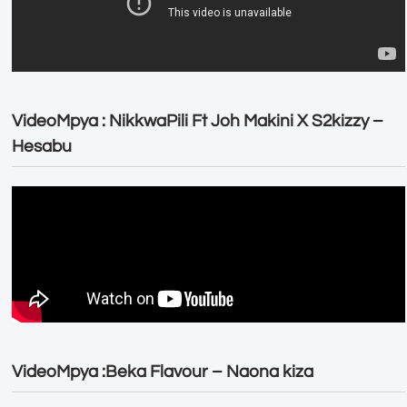
VideoMpya : NikkwaPili Ft Joh Makini X S2kizzy –
Hesabu
VideoMpya :Beka Flavour – Naona kiza