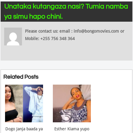
Unataka kutangaza nasi? Tumia namba
ya simu hapo chini.
Please contact us: email : info@bongomovies.com or
Mobile: +255 756 348 364
Related Posts
Dogo Janja baada ya
Esther Kiama yupo