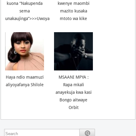
kuona “Nakupenda
kwenye maombi
sema
mazito kusaka
unakaujinga”>>>Uwoya
mtoto wa kike
Haya ndio maamuzi
MSAANI MPYA :
aliyoyafanya Shilole
Rapa mkali
anayekuja kwa kasi
Bongo aitwaye
Orbit