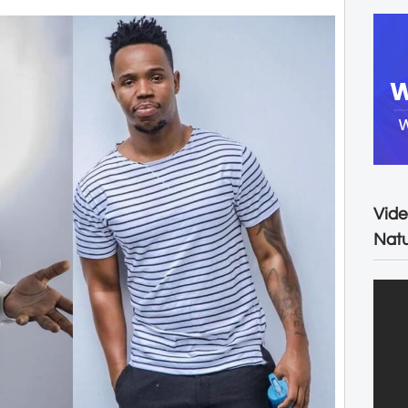
Vide
Natu