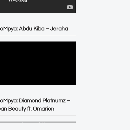
oMpya: Abdu Kiba – Jeraha
eoMpya: Diamond Platnumz –
can Beauty ft. Omarion