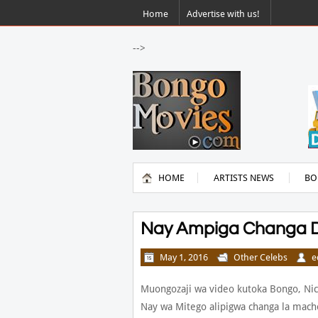
Home
Advertise with us!
-->
HOME
ARTISTS NEWS
BO
Nay Ampiga Changa D
May 1, 2016
Other Celebs
e
Muongozaji wa video kutoka Bongo, Nic
Nay wa Mitego alipigwa changa la macho