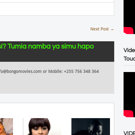
Next Post
→
i? Tumia namba ya simu hapo
Vide
Tou
 info@bongomovies.com or Mobile: +255 756 348 364
VIDE