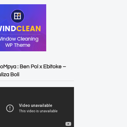
oMpya : Ben Pol x Ebitoke –
liza Boli