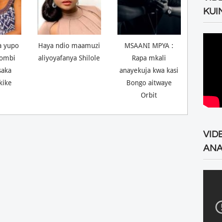
KUI
a yupo
Haya ndio maamuzi
MSAANI MPYA :
ombi
aliyoyafanya Shilole
Rapa mkali
saka
anayekuja kwa kasi
kike
Bongo aitwaye
Orbit
VID
ANA