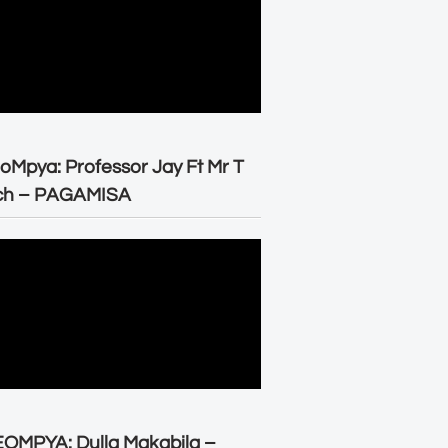
oMpya: Professor Jay Ft Mr T
ch – PAGAMISA
OMPYA: Dulla Makabila –