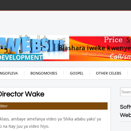
NGOFLEVA
BONGOMOVIES
GOSPEL
OTHER CELEBS
irector Wake
ditor
Soft
Web
klass, ambaye amefanya video ya ‘Shika adabu yako’ ya
 na Nay juu ya video hiyo.