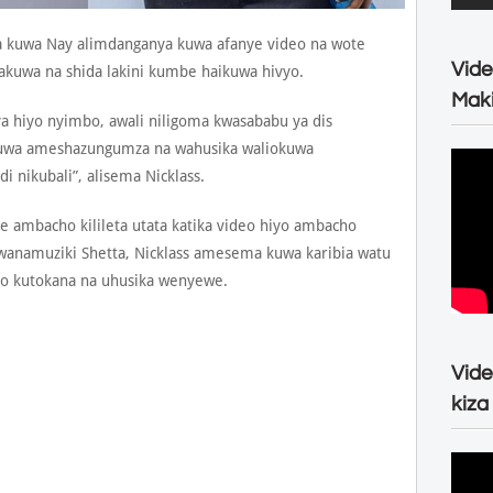
a kuwa Nay alimdanganya kuwa afanye video na wote
Vide
akuwa na shida lakini kumbe haikuwa hivyo.
Maki
 ya hiyo nyimbo, awali niligoma kwasababu ya dis
a kuwa ameshazungumza na wahusika waliokuwa
 nikubali”, alisema Nicklass.
de ambacho kilileta utata katika video hiyo ambacho
wanamuziki Shetta, Nicklass amesema kuwa karibia watu
cho kutokana na uhusika wenyewe.
Vide
kiza