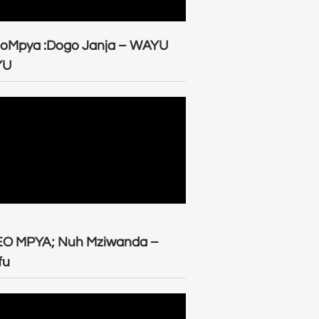
eoMpya :Dogo Janja – WAYU
YU
EO MPYA; Nuh Mziwanda –
fu