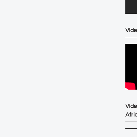
Vide
Vid
Afri