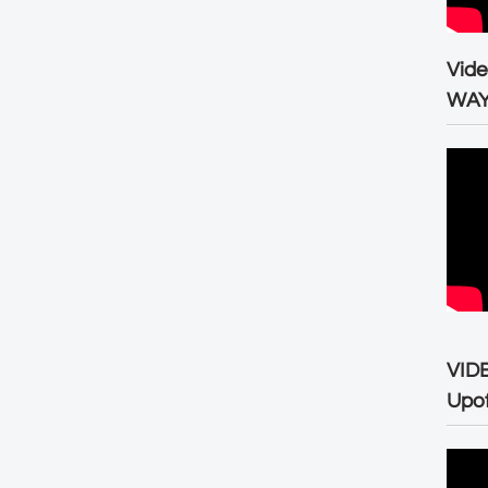
Vid
WA
VID
Upo