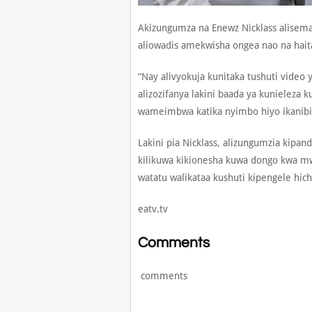
Akizungumza na Enewz Nicklass alisem
aliowadis amekwisha ongea nao na hait
“Nay alivyokuja kunitaka tushuti video
alizozifanya lakini baada ya kunielez
wameimbwa katika nyimbo hiyo ikanibidi
Lakini pia Nicklass, alizungumzia kipan
kilikuwa kikionesha kuwa dongo kwa m
watatu walikataa kushuti kipengele hi
eatv.tv
Comments
comments