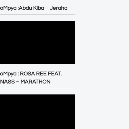
oMpya :Abdu Kiba – Jeraha
eoMpya : ROSA REE FEAT.
LNASS – MARATHON