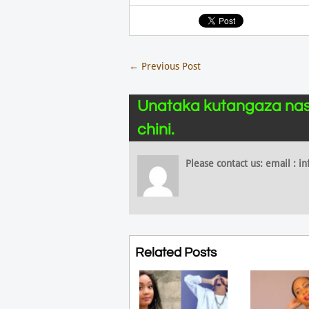
←
Previous Post
Unataka kutangaza nas
chini.
Please contact us: email :
Related Posts