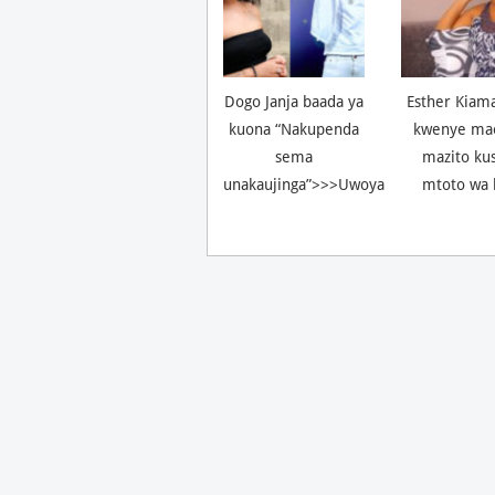
Dogo Janja baada ya
Esther Kiam
kuona “Nakupenda
kwenye ma
sema
mazito ku
unakaujinga”>>>Uwoya
mtoto wa 