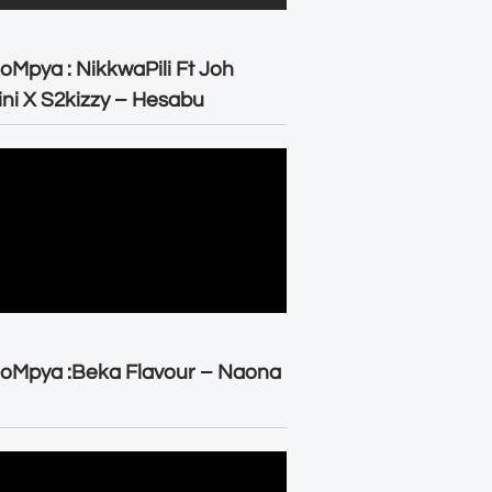
oMpya : NikkwaPili Ft Joh
ni X S2kizzy – Hesabu
oMpya :Beka Flavour – Naona