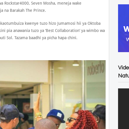
wa Rockstar4000, Seven Mosha, meneja wake
ja na Barakah The Prince.
atakaotumbuiza kwenye tuzo hizo Jumamosi hii ya Oktoba
kini pia anawania tuzo ya ‘Best Collaboration’ ya wimbo wa
auti Sol. Tazama baadhi ya picha hapa chini.
Vide
Natu