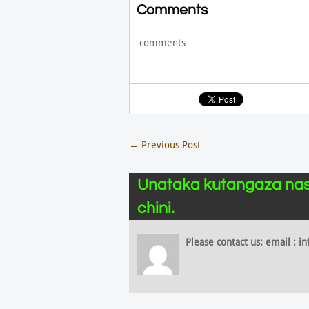
Comments
comments
←
Previous Post
Unataka kutangaza nas
chini.
Please contact us: email :