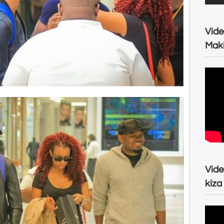
Vide
Maki
Vide
kiza