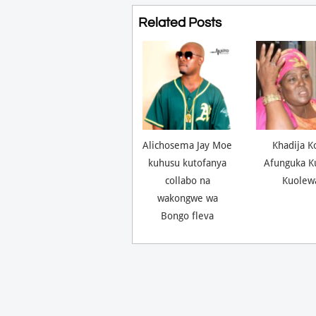
Related Posts
Alichosema Jay Moe
Khadija K
kuhusu kutofanya
Afunguka K
collabo na
Kuolew
wakongwe wa
Bongo fleva