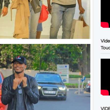
Vide
Tou
VIDE