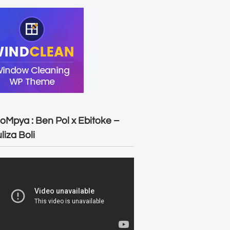
oMpya : Ben Pol x Ebitoke –
liza Boli