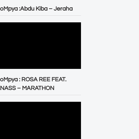
oMpya :Abdu Kiba – Jeraha
eoMpya : ROSA REE FEAT.
LNASS – MARATHON