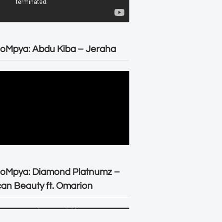
oMpya: Abdu Kiba – Jeraha
eoMpya: Diamond Platnumz –
can Beauty ft. Omarion