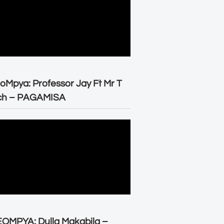
oMpya: Professor Jay Ft Mr T
ch – PAGAMISA
OMPYA: Dulla Makabila –