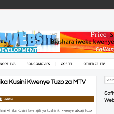
NGOFLEVA
BONGOMOVIES
GOSPEL
OTHER CELEBS
rika Kusini Kwenye Tuzo za MTV
Soft
editor
Web
ni Afrika Kusini kwa ajili ya kushiriki kwenye utoaji tuzo