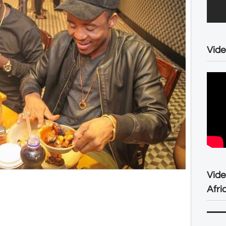
Vide
Vid
Afri