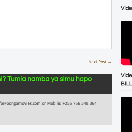
Vide
Next Post
→
Vid
i? Tumia namba ya simu hapo
BIL
 info@bongomovies.com or Mobile: +255 756 348 364