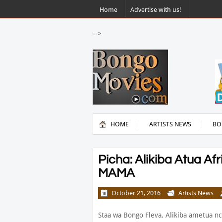
Home
Advertise with us!
-->
HOME
ARTISTS NEWS
BO
Picha: Alikiba Atua Af
MAMA
October 21, 2016
Artists News
Staa wa Bongo Fleva, Alikiba ametua nchi