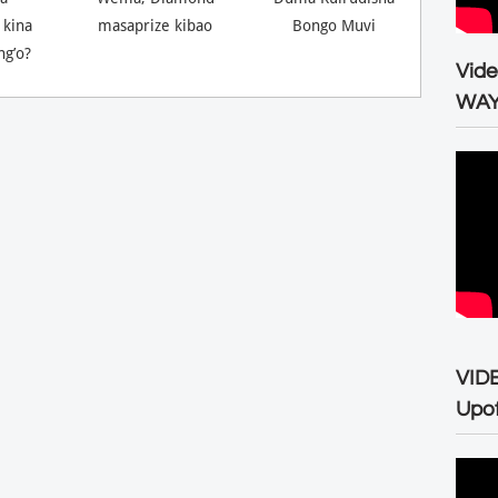
 kina
masaprize kibao
Bongo Muvi
ng’o?
Vid
WA
VID
Upo