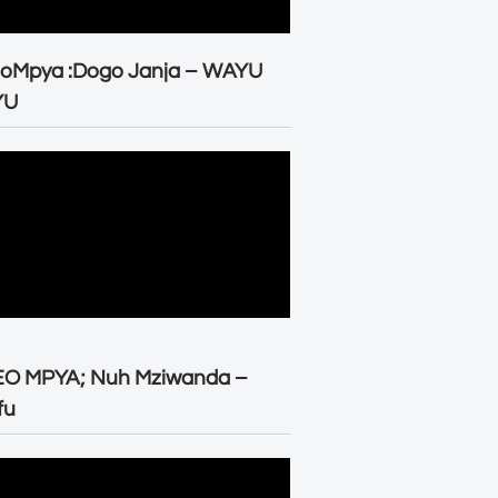
eoMpya :Dogo Janja – WAYU
YU
EO MPYA; Nuh Mziwanda –
fu