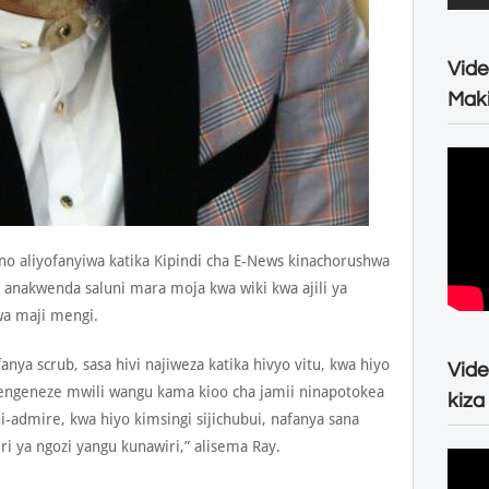
Vide
Maki
ano aliyofanyiwa katika Kipindi cha E-News kinachorushwa
nakwenda saluni mara moja kwa wiki kwa ajili ya
wa maji mengi.
anya scrub, sasa hivi najiweza katika hivyo vitu, kwa hiyo
Vide
jitengeneze mwili wangu kama kioo cha jamii ninapotokea
kiza
i-admire, kwa hiyo kimsingi sijichubui, nafanya sana
i ya ngozi yangu kunawiri,” alisema Ray.