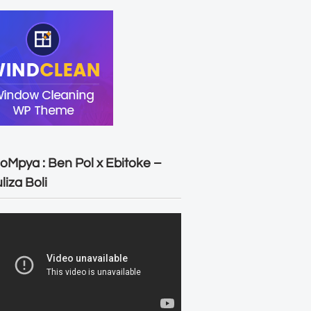
oMpya : Ben Pol x Ebitoke –
liza Boli