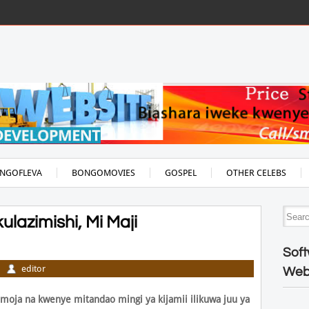
NGOFLEVA
BONGOMOVIES
GOSPEL
OTHER CELEBS
lazimishi, Mi Maji
Soft
editor
Web
moja na kwenye mitandao mingi ya kijamii ilikuwa juu ya