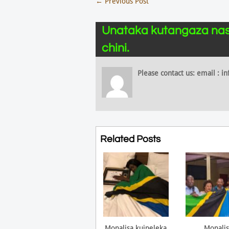
←
Previous Post
Unataka kutangaza nas
chini.
Please contact us: email :
Related Posts
Monalisa kuipeleka
Monalis