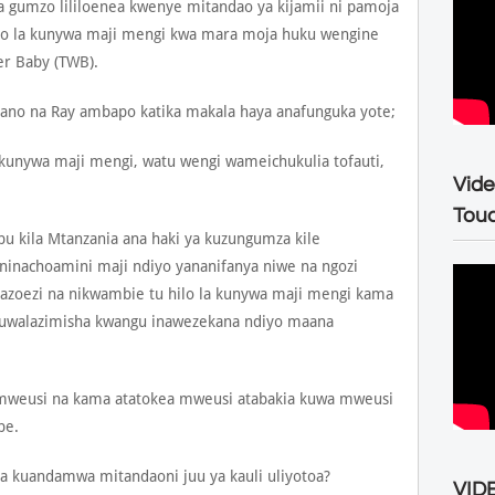
na gumzo lililoenea kwenye mitandao ya kijamii ni pamoja
bio la kunywa maji mengi kwa mara moja huku wengine
er Baby (TWB).
iano na Ray ambapo katika makala haya anafunguka yote;
 kunywa maji mengi, watu wengi wameichukulia tofauti,
Vide
Tou
u kila Mtanzania ana haki ya kuzungumza kile
ninachoamini maji ndiyo yananifanya niwe na ngozi
mazoezi na nikwambie tu hilo la kunywa maji mengi kama
kuwalazimisha kwangu inawezekana ndiyo maana
 mweusi na kama atatokea mweusi atabakia kuwa mweusi
pe.
 kuandamwa mitandaoni juu ya kauli uliyotoa?
VIDE