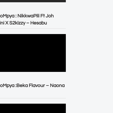
oMpya : NikkwaPili Ft Joh
ni X S2kizzy – Hesabu
oMpya :Beka Flavour – Naona