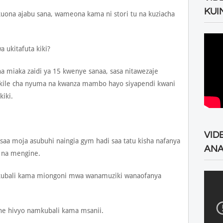
KUI
ona ajabu sana, wameona kama ni stori tu na kuziacha
 ukitafuta kiki?
a miaka zaidi ya 15 kwenye sanaa, sasa nitawezaje
di kile cha nyuma na kwanza mambo hayo siyapendi kwani
kiki.
VID
aa moja asubuhi naingia gym hadi saa tatu kisha nafanya
ANA
a na mengine.
kubali kama miongoni mwa wanamuziki wanaofanya
ne hivyo namkubali kama msanii.