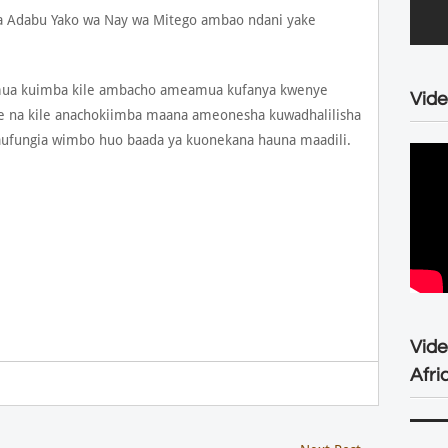
 Adabu Yako wa Nay wa Mitego ambao ndani yake
amua kuimba kile ambacho ameamua kufanya kwenye
Vide
ie na kile anachokiimba maana ameonesha kuwadhalilisha
aufungia wimbo huo baada ya kuonekana hauna maadili.
Vid
Afri