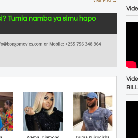
Next Post
→
Vide
i? Tumia namba ya simu hapo
 info@bongomovies.com or Mobile: +255 756 348 364
Vid
BIL
a
Wema, Diamond
Duma Kuirudisha