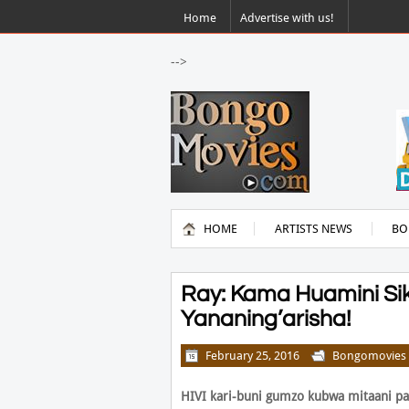
Home
Advertise with us!
-->
HOME
ARTISTS NEWS
BO
Ray: Kama Huamini Siku
Yananing’arisha!
February 25, 2016
Bongomovies
H
IVI kari-buni gumzo kubwa mitaani pa