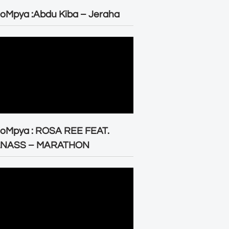
oMpya :Abdu Kiba – Jeraha
eoMpya : ROSA REE FEAT.
LNASS – MARATHON