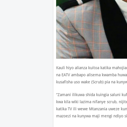
Kauli hiyo alianza kuitoa katika mahoji
na EATV ambapo alisema kwamba huwa a
kusafisha uso wake (Scrub) pia na kuny
“Zamani ilikuwa shida kuingia saluni kuf
kwa kila wiki lazima nifanye scrub, ni
katika TV ili wewe Mtanzania uweze kun
mazoezi na kunywa maji mengi ndiyo sir