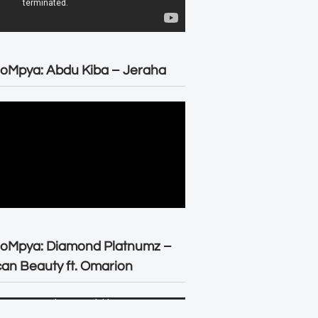
oMpya: Abdu Kiba – Jeraha
eoMpya: Diamond Platnumz –
can Beauty ft. Omarion