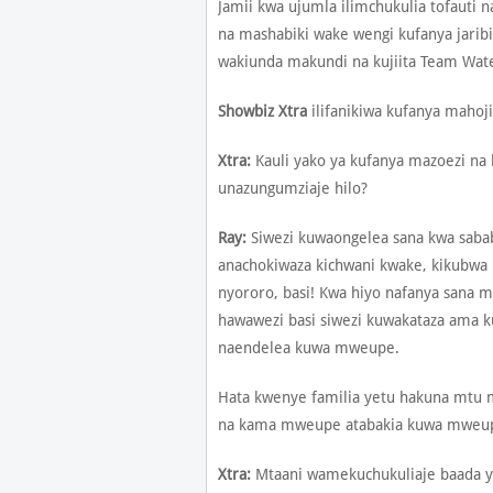
Jamii kwa ujumla ilimchukulia tofauti 
na mashabiki wake wengi kufanya jari
wakiunda makundi na kujiita Team Wat
Showbiz Xtra
ilifanikiwa kufanya mahoj
Xtra:
Kauli yako ya kufanya mazoezi na
unazungumziaje hilo?
Ray:
Siwezi kuwaongelea sana kwa sabab
anachokiwaza kichwani kwake, kikubwa 
nyororo, basi! Kwa hiyo nafanya sana 
hawawezi basi siwezi kuwakataza ama 
naendelea kuwa mweupe.
Hata kwenye familia yetu hakuna mtu
na kama mweupe atabakia kuwa mweu
Xtra:
Mtaani wamekuchukuliaje baada ya