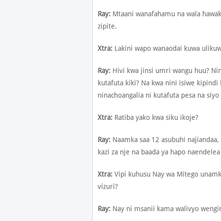
Ray:
Mtaani wanafahamu na wala hawaku
zipite.
Xtra:
Lakini wapo wanaodai kuwa ulikuwa
Ray:
Hivi kwa jinsi umri wangu huu? Nin
kutafuta kiki? Na kwa nini isiwe kipin
ninachoangalia ni kutafuta pesa na siyo 
Xtra:
Ratiba yako kwa siku ikoje?
Ray:
Naamka saa 12 asubuhi najiandaa, s
kazi za nje na baada ya hapo naendele
Xtra:
Vipi kuhusu Nay wa Mitego unam
vizuri?
Ray:
Nay ni msanii kama walivyo wengi