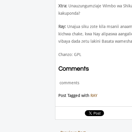
Xtra:
Unauzungumziaje Wimbo wa Shika
kakuponda?
Ray:
Unajua siku zote kila msanii ana
kichwa chake, kwa Nay alipaswa aangal
vibaya dada zetu lakini Basata wamesh
Chanzo: GPL
Comments
comments
Post Tagged with
RAY