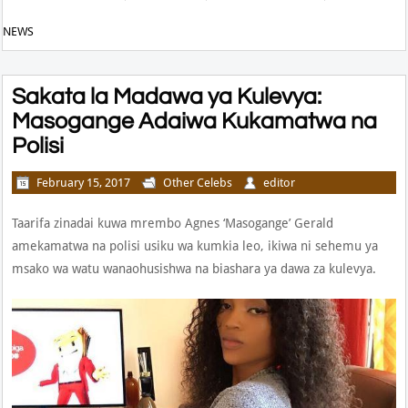
NEWS
Sakata la Madawa ya Kulevya:
Masogange Adaiwa Kukamatwa na
Polisi
February 15, 2017
Other Celebs
editor
Taarifa zinadai kuwa mrembo Agnes ‘Masogange’ Gerald
amekamatwa na polisi usiku wa kumkia leo, ikiwa ni sehemu ya
msako wa watu wanaohusishwa na biashara ya dawa za kulevya.