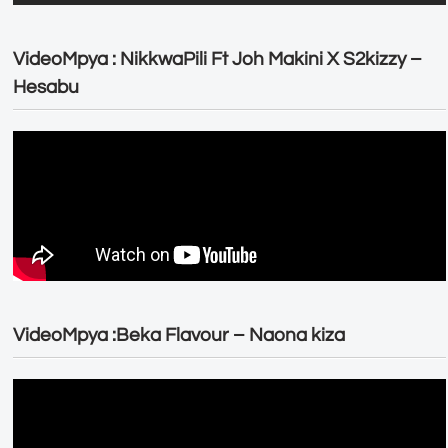
VideoMpya : NikkwaPili Ft Joh Makini X S2kizzy –
Hesabu
VideoMpya :Beka Flavour – Naona kiza