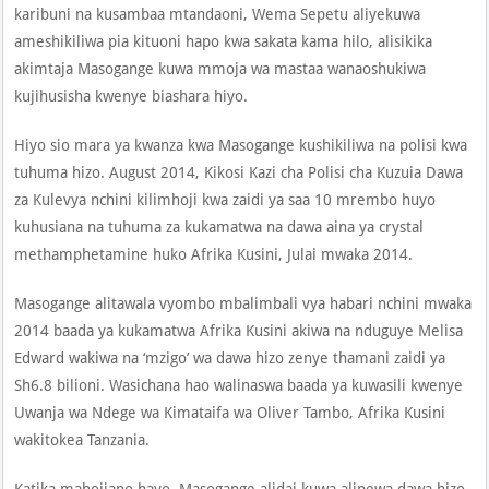
karibuni na kusambaa mtandaoni, Wema Sepetu aliyekuwa
ameshikiliwa pia kituoni hapo kwa sakata kama hilo, alisikika
akimtaja Masogange kuwa mmoja wa mastaa wanaoshukiwa
kujihusisha kwenye biashara hiyo.
Hiyo sio mara ya kwanza kwa Masogange kushikiliwa na polisi kwa
tuhuma hizo. August 2014, Kikosi Kazi cha Polisi cha Kuzuia Dawa
za Kulevya nchini kilimhoji kwa zaidi ya saa 10 mrembo huyo
kuhusiana na tuhuma za kukamatwa na dawa aina ya crystal
methamphetamine huko Afrika Kusini, Julai mwaka 2014.
Masogange alitawala vyombo mbalimbali vya habari nchini mwaka
2014 baada ya kukamatwa Afrika Kusini akiwa na nduguye Melisa
Edward wakiwa na ‘mzigo’ wa dawa hizo zenye thamani zaidi ya
Sh6.8 bilioni. Wasichana hao walinaswa baada ya kuwasili kwenye
Uwanja wa Ndege wa Kimataifa wa Oliver Tambo, Afrika Kusini
wakitokea Tanzania.