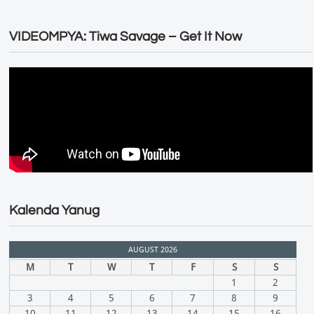
VIDEOMPYA: Tiwa Savage – Get It Now
Kalenda Yanug
AUGUST 2026
M
T
W
T
F
S
S
1
2
3
4
5
6
7
8
9
10
11
12
13
14
15
16