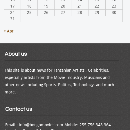
17
18
19
20
21
22
23
24
25
26
27
28
29
30
31
« Apr
About us
This site is about news for Tanzanian Artists , Celebrities,
especially artists from the Movie Industry, Musicians and
other news including Sports, Politics, Technology, and much
more.
Contact us
Email : info@bongomovies.com Mobile: 255 756 348 364