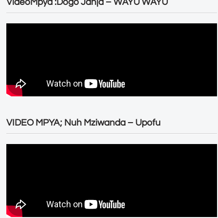
VideoMpya :Dogo Janja – WAYU WAYU
VIDEO MPYA; Nuh Mziwanda – Upofu