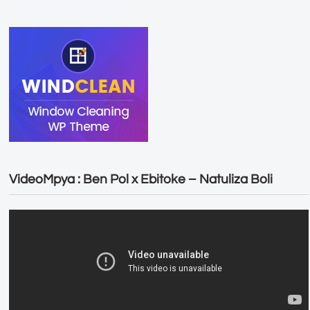
VideoMpya : Ben Pol x Ebitoke – Natuliza Boli