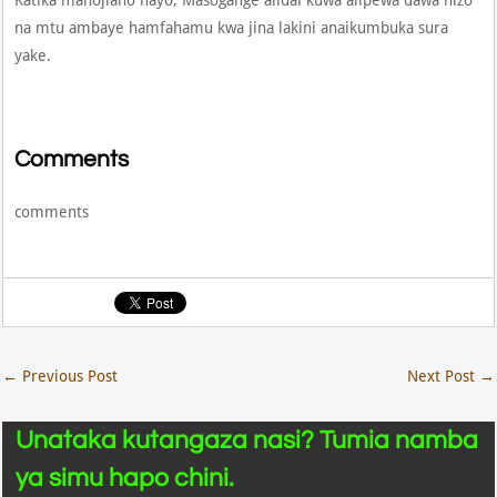
Katika mahojiano hayo, Masogange alidai kuwa alipewa dawa hizo
na mtu ambaye hamfahamu kwa jina lakini anaikumbuka sura
yake.
Comments
comments
←
Previous Post
Next Post
→
Unataka kutangaza nasi? Tumia namba
ya simu hapo chini.