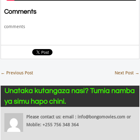
Comments
comments
←
Previous Post
Next Post
→
Unataka kutangaza nasi? Tumia namba
ya simu hapo chini.
Please contact us: email : info@bongomovies.com or
Mobile: +255 756 348 364