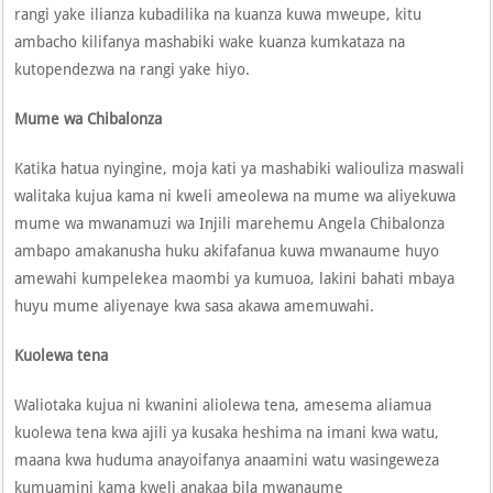
rangi yake ilianza kubadilika na kuanza kuwa mweupe, kitu
ambacho kilifanya mashabiki wake kuanza kumkataza na
kutopendezwa na rangi yake hiyo.
Mume wa Chibalonza
Katika hatua nyingine, moja kati ya mashabiki waliouliza maswali
walitaka kujua kama ni kweli ameolewa na mume wa aliyekuwa
mume wa mwanamuzi wa Injili marehemu Angela Chibalonza
ambapo amakanusha huku akifafanua kuwa mwanaume huyo
amewahi kumpelekea maombi ya kumuoa, lakini bahati mbaya
huyu mume aliyenaye kwa sasa akawa amemuwahi.
Kuolewa tena
Waliotaka kujua ni kwanini aliolewa tena, amesema aliamua
kuolewa tena kwa ajili ya kusaka heshima na imani kwa watu,
maana kwa huduma anayoifanya anaamini watu wasingeweza
kumuamini kama kweli anakaa bila mwanaume