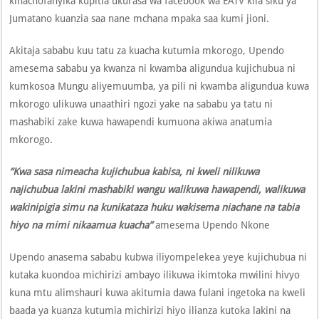
kinachofanyika kupitia ukurasa wa facebook wa EATV kila siku ya
Jumatano kuanzia saa nane mchana mpaka saa kumi jioni.
Akitaja sababu kuu tatu za kuacha kutumia mkorogo, Upendo
amesema sababu ya kwanza ni kwamba aligundua kujichubua ni
kumkosoa Mungu aliyemuumba, ya pili ni kwamba aligundua kuwa
mkorogo ulikuwa unaathiri ngozi yake na sababu ya tatu ni
mashabiki zake kuwa hawapendi kumuona akiwa anatumia
mkorogo.
“Kwa sasa nimeacha kujichubua kabisa, ni kweli nilikuwa
najichubua lakini mashabiki wangu walikuwa hawapendi, walikuwa
wakinipigia simu na kunikataza huku wakisema niachane na tabia
hiyo na mimi nikaamua kuacha”
amesema Upendo Nkone
Upendo anasema sababu kubwa iliyompelekea yeye kujichubua ni
kutaka kuondoa michirizi ambayo ilikuwa ikimtoka mwilini hivyo
kuna mtu alimshauri kuwa akitumia dawa fulani ingetoka na kweli
baada ya kuanza kutumia michirizi hiyo ilianza kutoka lakini na