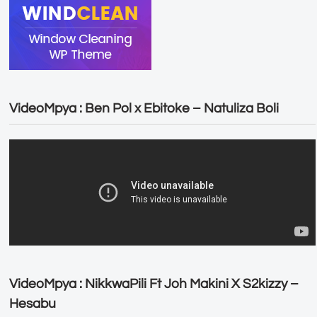
VideoMpya : Ben Pol x Ebitoke – Natuliza Boli
VideoMpya : NikkwaPili Ft Joh Makini X S2kizzy –
Hesabu