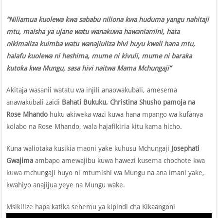
“Niliamua kuolewa kwa sababu niliona kwa huduma yangu nahitaji
mtu, maisha ya ujane watu wanakuwa hawaniamini, hata
nikimaliza kuimba watu wanajiuliza hivi huyu kweli hana mtu,
halafu kuolewa ni heshima, mume ni kivuli, mume ni baraka
kutoka kwa Mungu, sasa hivi naitwa Mama Mchungaji”
Akitaja wasanii watatu wa injili anaowakubali, amesema
anawakubali zaidi
Bahati Bukuku, Christina Shusho pamoja na
Rose Mhando
huku akiweka wazi kuwa hana mpango wa kufanya
kolabo na Rose Mhando, wala hajafikiria kitu kama hicho.
Kuna waliotaka kusikia maoni yake kuhusu Mchungaji
Josephati
Gwajima
ambapo amewajibu kuwa hawezi kusema chochote kwa
kuwa mchungaji huyo ni mtumishi wa Mungu na ana imani yake,
kwahiyo anajijua yeye na Mungu wake.
Msikilize hapa katika sehemu ya kipindi cha Kikaangoni