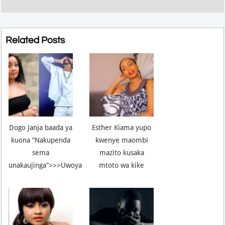
Related Posts
Dogo Janja baada ya
Esther Kiama yupo
kuona “Nakupenda
kwenye maombi
sema
mazito kusaka
unakaujinga”>>>Uwoya
mtoto wa kike