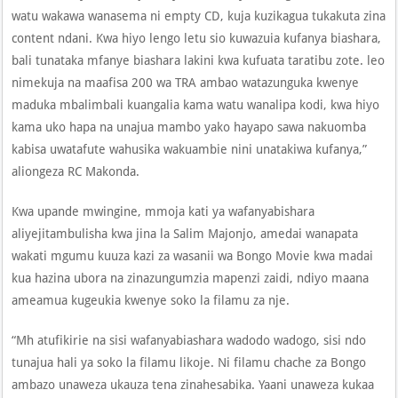
watu wakawa wanasema ni empty CD, kuja kuzikagua tukakuta zina
content ndani. Kwa hiyo lengo letu sio kuwazuia kufanya biashara,
bali tunataka mfanye biashara lakini kwa kufuata taratibu zote. leo
nimekuja na maafisa 200 wa TRA ambao watazunguka kwenye
maduka mbalimbali kuangalia kama watu wanalipa kodi, kwa hiyo
kama uko hapa na unajua mambo yako hayapo sawa nakuomba
kabisa uwatafute wahusika wakuambie nini unatakiwa kufanya,”
aliongeza RC Makonda.
Kwa upande mwingine, mmoja kati ya wafanyabishara
aliyejitambulisha kwa jina la Salim Majonjo, amedai wanapata
wakati mgumu kuuza kazi za wasanii wa Bongo Movie kwa madai
kua hazina ubora na zinazungumzia mapenzi zaidi, ndiyo maana
ameamua kugeukia kwenye soko la filamu za nje.
“Mh atufikirie na sisi wafanyabiashara wadodo wadogo, sisi ndo
tunajua hali ya soko la filamu likoje. Ni filamu chache za Bongo
ambazo unaweza ukauza tena zinahesabika. Yaani unaweza kukaa