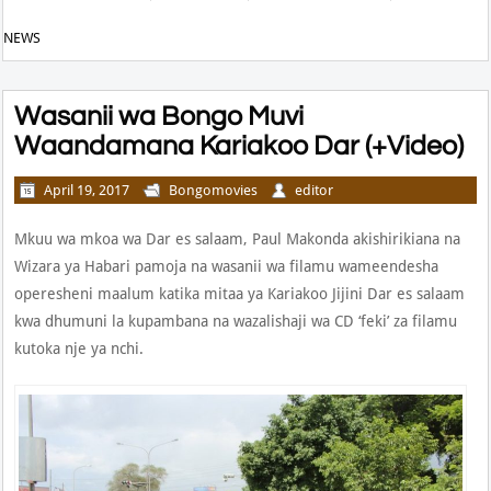
NEWS
Wasanii wa Bongo Muvi
Waandamana Kariakoo Dar (+Video)
April 19, 2017
Bongomovies
editor
Mkuu wa mkoa wa Dar es salaam, Paul Makonda akishirikiana na
Wizara ya Habari pamoja na wasanii wa filamu wameendesha
operesheni maalum katika mitaa ya Kariakoo Jijini Dar es salaam
kwa dhumuni la kupambana na wazalishaji wa CD ‘feki’ za filamu
kutoka nje ya nchi.