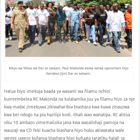
Mkuu wa Mkoa wa Dar es salaam, Paul Makonda akiwa katika operesheni hiyo
Kariakoo Jijini Dar es salaam.
Hatua hiyo imekuja baada ya wasanii wa filamu nchini
kumtembelea RC Makonda na kulalamika juu ya filamu hizo za nje
kwa madai zimekuwa zikiwaharibia biashara kwa kuwa zinauzwa
kwa bei ndogo na pia hazilipi kodi, ilhali wao wanalipa. RC alitoa
siku 10 ambazo zimemalizika jana kwa wazalishaji pamoja na
wauzaji wa CD feki kuacha biashara hiyo huku akiwataka wale
wenye uwezo kufanya biashara hiyo kufuata taratibu halali za