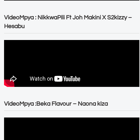
VideoMpya : NikkwaPili Ft Joh Makini X S2kizzy –
Hesabu
VideoMpya :Beka Flavour – Naona kiza