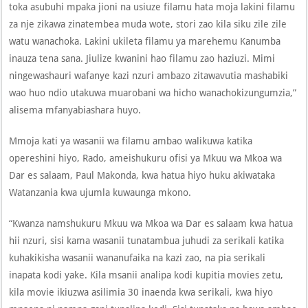
toka asubuhi mpaka jioni na usiuze filamu hata moja lakini filamu
za nje zikawa zinatembea muda wote, stori zao kila siku zile zile
watu wanachoka. Lakini ukileta filamu ya marehemu Kanumba
inauza tena sana. Jiulize kwanini hao filamu zao haziuzi. Mimi
ningewashauri wafanye kazi nzuri ambazo zitawavutia mashabiki
wao huo ndio utakuwa muarobani wa hicho wanachokizungumzia,”
alisema mfanyabiashara huyo.
Mmoja kati ya wasanii wa filamu ambao walikuwa katika
opereshini hiyo, Rado, ameishukuru ofisi ya Mkuu wa Mkoa wa
Dar es salaam, Paul Makonda, kwa hatua hiyo huku akiwataka
Watanzania kwa ujumla kuwaunga mkono.
“Kwanza namshukuru Mkuu wa Mkoa wa Dar es salaam kwa hatua
hii nzuri, sisi kama wasanii tunatambua juhudi za serikali katika
kuhakikisha wasanii wananufaika na kazi zao, na pia serikali
inapata kodi yake. Kila msanii analipa kodi kupitia movies zetu,
kila movie ikiuzwa asilimia 30 inaenda kwa serikali, kwa hiyo