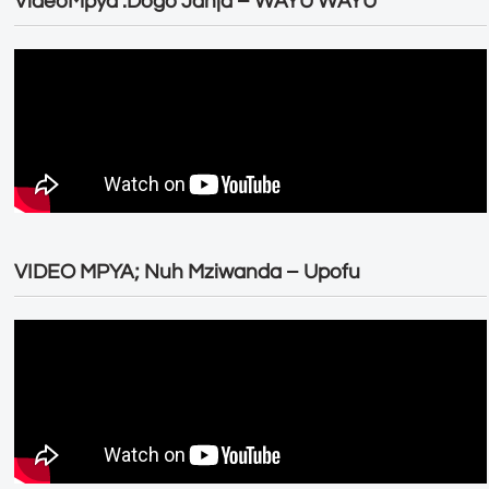
VideoMpya :Dogo Janja – WAYU WAYU
VIDEO MPYA; Nuh Mziwanda – Upofu