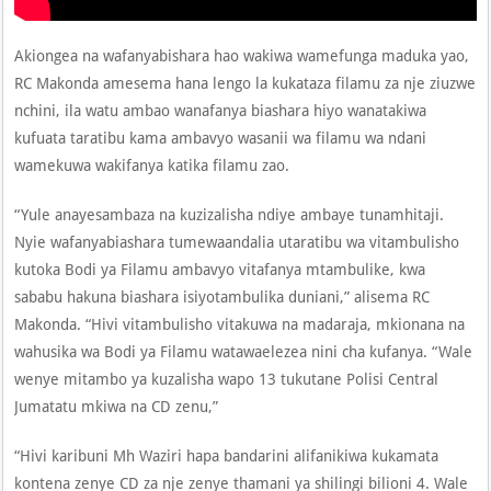
Akiongea na wafanyabishara hao wakiwa wamefunga maduka yao,
RC Makonda amesema hana lengo la kukataza filamu za nje ziuzwe
nchini, ila watu ambao wanafanya biashara hiyo wanatakiwa
kufuata taratibu kama ambavyo wasanii wa filamu wa ndani
wamekuwa wakifanya katika filamu zao.
“Yule anayesambaza na kuzizalisha ndiye ambaye tunamhitaji.
Nyie wafanyabiashara tumewaandalia utaratibu wa vitambulisho
kutoka Bodi ya Filamu ambavyo vitafanya mtambulike, kwa
sababu hakuna biashara isiyotambulika duniani,” alisema RC
Makonda. “Hivi vitambulisho vitakuwa na madaraja, mkionana na
wahusika wa Bodi ya Filamu watawaelezea nini cha kufanya. “Wale
wenye mitambo ya kuzalisha wapo 13 tukutane Polisi Central
Jumatatu mkiwa na CD zenu,”
“Hivi karibuni Mh Waziri hapa bandarini alifanikiwa kukamata
kontena zenye CD za nje zenye thamani ya shilingi bilioni 4. Wale