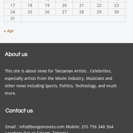
17
18
19
20
21
22
23
24
25
26
27
28
29
30
31
« Apr
About us
This site is about news for Tanzanian Artists , Celebrities,
especially artists from the Movie Industry, Musicians and
other news including Sports, Politics, Technology, and much
more.
Contact us
Email : info@bongomovies.com Mobile: 255 756 348 364
Location: Dar es Salaam, Tanzania