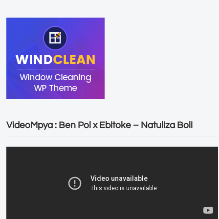
VideoMpya : Ben Pol x Ebitoke – Natuliza Boli