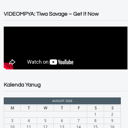
VIDEOMPYA: Tiwa Savage – Get It Now
Kalenda Yanug
AUGUST 2026
M
T
W
T
F
S
S
1
2
3
4
5
6
7
8
9
10
11
12
13
14
15
16