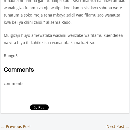
mnaona ni namna gani tunalipa kodi. Sisi tunataka na hawa ambao
wanaingiza fulamu za nje walipe kodi kama sisi kwa sabubu wote
tunatumia soko moja tena mbaya zaidi wao filamu zao wanauza
kwa bei ya chini zaidi,” alisema Rado.
Muigizaji huyo amewataka wasanii wenzake wa filamu kuendelea
na vita hiyo ili kahikikisha wananufaika na kazi zao.
Bongo5
Comments
comments
←
Previous Post
Next Post
→