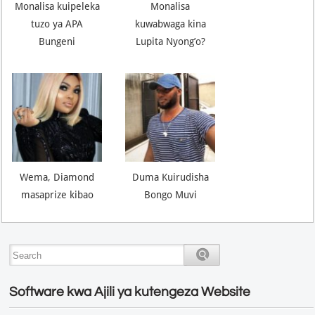
Monalisa kuipeleka
Monalisa
tuzo ya APA
kuwabwaga kina
Bungeni
Lupita Nyong’o?
Wema, Diamond
Duma Kuirudisha
masaprize kibao
Bongo Muvi
Software kwa Ajili ya kutengeza Website