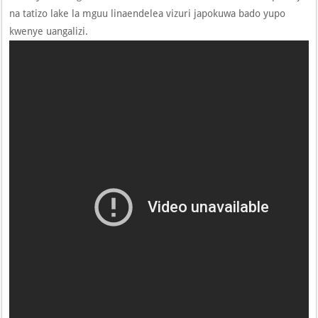
na tatizo lake la mguu linaendelea vizuri japokuwa bado yupo
kwenye uangalizi.