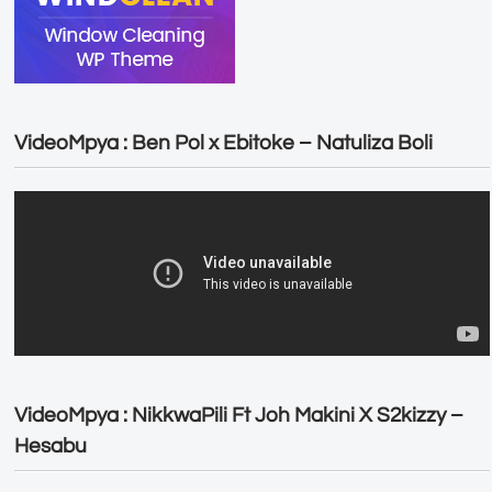
VideoMpya : Ben Pol x Ebitoke – Natuliza Boli
VideoMpya : NikkwaPili Ft Joh Makini X S2kizzy –
Hesabu