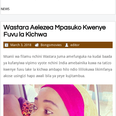
NEWS
Wastara Aelezea Mpasuko Kwenye
Fuvu la Kichwa
March 3, 2018
Bongomovies
editor
Msanii wa filamu nchini Wastara Juma amefunguka na kudai baada
ya kufanyiwa vipimo vyote nchini India amebainika kuwa na tatizo
kwenye fuvu lake la kichwa ambapo hilo ndio lililokuwa likimfanya
akose usingizi hapo awali bila ya yeye kujitambua.