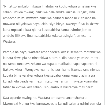
“Ni tatizo ambalo lilikuwa linahitajika kuchukuliwa umakini kwa
sababu muda mwingi nilikuwa nalalamika kukosa usingizi, kitu
ambacho mimi mwanzo nilikuwa nadhani labda ni kutokana na
mawazo niliyokuwa nayo lakini siyo hivyo. Kwenye fuvu la kichwa
kuna mpasuko kwa nje na kusababisha kama uvimbe jambo
ambalo lilikuwa linanisababishia kukosa usingizi”, amesema
Wastara.
Pamoja na hayo, Wastara ameendelea kwa kusema “nimefanikiwa
kupata dawa pia na ninatakiwa nitumie kila baada ya miezi mitatu
na kama kuna uwezekano wa kupata matibabu hapa hapa nchini
itakuwa vizuri. Wenyewe wamenishauri kama itawezekana niweze
kupata bima ya afya kubwa kwa sababu kama kuna ulazima wa
kurudi kila baada ya miezi mitatu iwe rahisi ili niweze kuangalia
tatizo la kichwa kwa sababu sio jambo la kulifanyia masihara”.
Kwa upande mwingine, Wastara amesema anamshukuru
Mwenyezi Mungu kwa kumuwezesha kurudi salama nchini pamoja