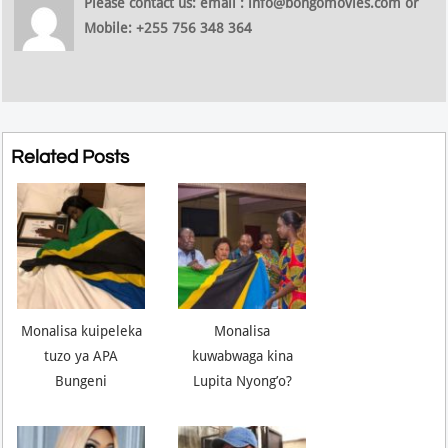
Please contact us: email : info@bongomovies.com or
Mobile: +255 756 348 364
Related Posts
Monalisa kuipeleka
Monalisa
tuzo ya APA
kuwabwaga kina
Bungeni
Lupita Nyong’o?