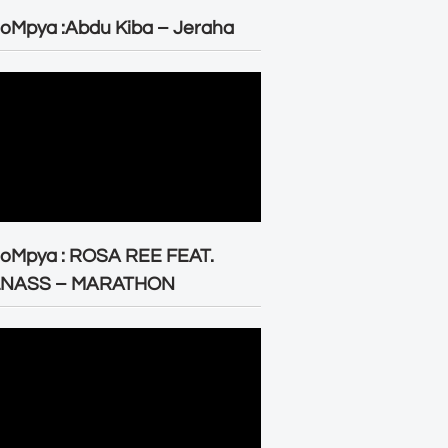
oMpya :Abdu Kiba – Jeraha
eoMpya : ROSA REE FEAT.
LNASS – MARATHON