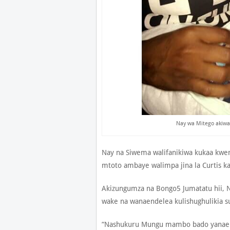
Nay wa Mitego akiw
Nay na Siwema walifanikiwa kukaa kwen
mtoto ambaye walimpa jina la Curtis k
Akizungumza na Bongo5 Jumatatu hii, 
wake na wanaendelea kulishughulikia su
“Nashukuru Mungu mambo bado yanaenda