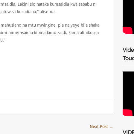
msaidia. Lakini sio nataka kumsaidia kwa sababu ni
hatuwezi kurudiana,” alisema.
e mahusiano na mtu mwingine, pia na yeye bila shaka
imi nimemsaidia kibinadamu zaidi, kama alinikosea
u.”
Vide
Tou
Next Post
→
VIDE