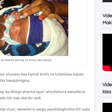
Vide
Maki
a na Siwema pamoja na mtoto wao zamani
ye uhusiano kwa kipindi kirefu na kufanikiwa kupata
abla hawajatengana.
Vide
kiza
Nay wa Mitego alisema tayari ameshatuma wanasheria
ala hilo kwa ukaribu zaidi.
 vizuri, wanasheria wangu wanalishughulikia hili suala