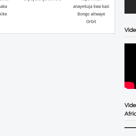
saka
anayekuja kwa kasi
kike
Bongo aitwaye
Orbit
Vide
Vid
Afri