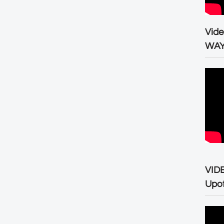
Vid
WA
VID
Upo