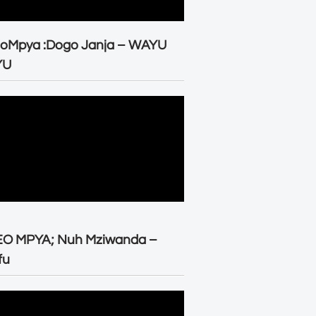
eoMpya :Dogo Janja – WAYU
YU
EO MPYA; Nuh Mziwanda –
fu