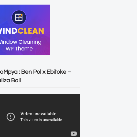
oMpya : Ben Pol x Ebitoke –
liza Boli