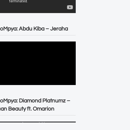
oMpya: Abdu Kiba – Jeraha
eoMpya: Diamond Platnumz –
can Beauty ft. Omarion