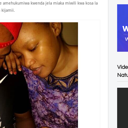
 amehukumiwa kwenda jela miaka miwili kwa kosa la
kijamii.
Vide
Natu