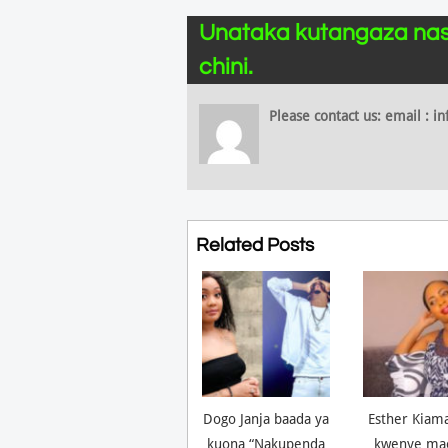
Unataka kutangaza nas
chini.
Please contact us: email :
Related Posts
Dogo Janja baada ya
Esther Kiam
kuona “Nakupenda
kwenye ma