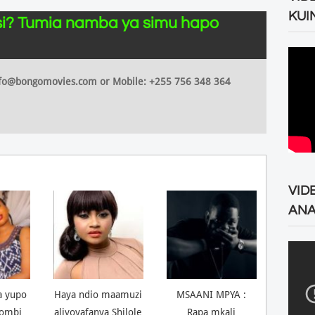
KUI
i? Tumia namba ya simu hapo
 info@bongomovies.com or Mobile: +255 756 348 364
VID
ANA
a yupo
Haya ndio maamuzi
MSAANI MPYA :
ombi
aliyoyafanya Shilole
Rapa mkali