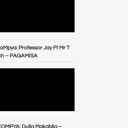
oMpya: Professor Jay Ft Mr T
ch – PAGAMISA
OMPYA: Dulla Makabila –