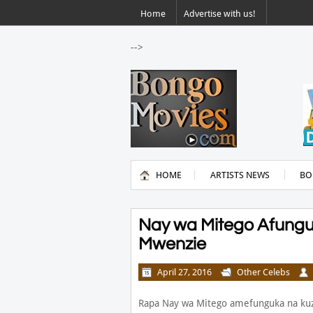
Home
Advertise with us!
-->
HOME
ARTISTS NEWS
BO
Nay wa Mitego Afungu
Mwenzie
April 27, 2016
Other Celebs
Rapa Nay wa Mitego amefunguka na kuz