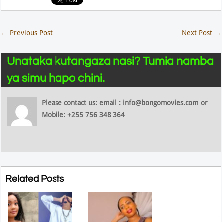
←
Previous Post
Next Post
→
Unataka kutangaza nasi? Tumia namba
ya simu hapo chini.
Please contact us: email : info@bongomovies.com or
Mobile: +255 756 348 364
Related Posts