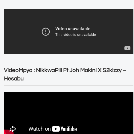
VideoMpya : NikkwaPili Ft Joh Makini X S2kizzy –
Hesabu