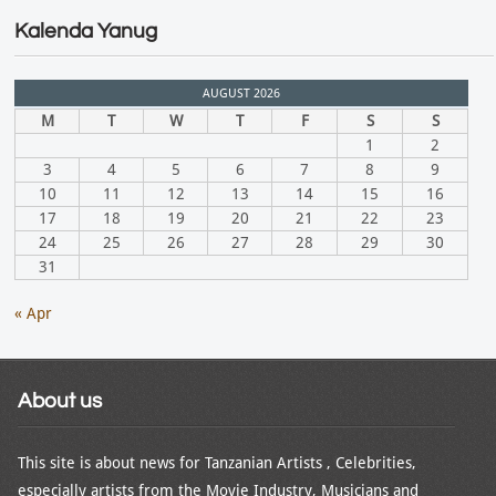
Kalenda Yanug
AUGUST 2026
M
T
W
T
F
S
S
1
2
3
4
5
6
7
8
9
10
11
12
13
14
15
16
17
18
19
20
21
22
23
24
25
26
27
28
29
30
31
« Apr
About us
This site is about news for Tanzanian Artists , Celebrities,
especially artists from the Movie Industry, Musicians and