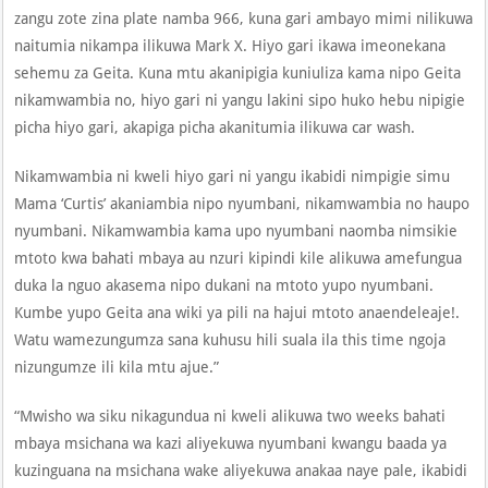
zangu zote zina plate namba 966, kuna gari ambayo mimi nilikuwa
naitumia nikampa ilikuwa Mark X. Hiyo gari ikawa imeonekana
sehemu za Geita. Kuna mtu akanipigia kuniuliza kama nipo Geita
nikamwambia no, hiyo gari ni yangu lakini sipo huko hebu nipigie
picha hiyo gari, akapiga picha akanitumia ilikuwa car wash.
Nikamwambia ni kweli hiyo gari ni yangu ikabidi nimpigie simu
Mama ‘Curtis’ akaniambia nipo nyumbani, nikamwambia no haupo
nyumbani. Nikamwambia kama upo nyumbani naomba nimsikie
mtoto kwa bahati mbaya au nzuri kipindi kile alikuwa amefungua
duka la nguo akasema nipo dukani na mtoto yupo nyumbani.
Kumbe yupo Geita ana wiki ya pili na hajui mtoto anaendeleaje!.
Watu wamezungumza sana kuhusu hili suala ila this time ngoja
nizungumze ili kila mtu ajue.”
“Mwisho wa siku nikagundua ni kweli alikuwa two weeks bahati
mbaya msichana wa kazi aliyekuwa nyumbani kwangu baada ya
kuzinguana na msichana wake aliyekuwa anakaa naye pale, ikabidi