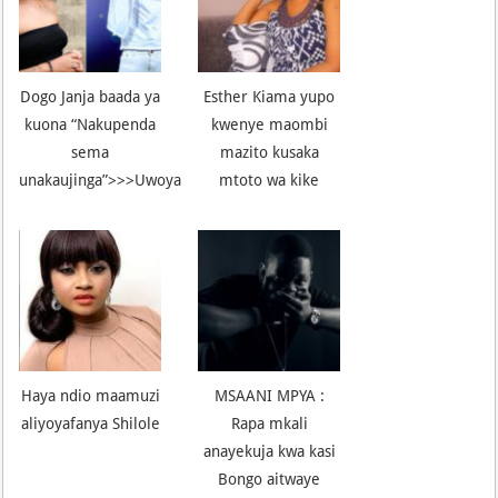
Dogo Janja baada ya
Esther Kiama yupo
kuona “Nakupenda
kwenye maombi
sema
mazito kusaka
unakaujinga”>>>Uwoya
mtoto wa kike
Haya ndio maamuzi
MSAANI MPYA :
aliyoyafanya Shilole
Rapa mkali
anayekuja kwa kasi
Bongo aitwaye