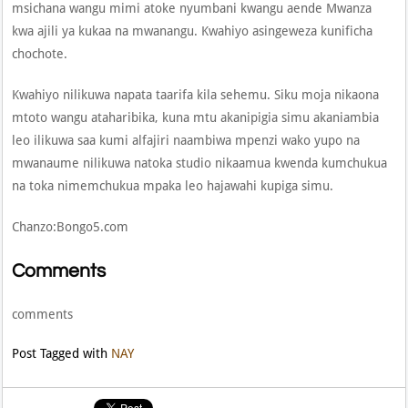
msichana wangu mimi atoke nyumbani kwangu aende Mwanza
kwa ajili ya kukaa na mwanangu. Kwahiyo asingeweza kunificha
chochote.
Kwahiyo nilikuwa napata taarifa kila sehemu. Siku moja nikaona
mtoto wangu ataharibika, kuna mtu akanipigia simu akaniambia
leo ilikuwa saa kumi alfajiri naambiwa mpenzi wako yupo na
mwanaume nilikuwa natoka studio nikaamua kwenda kumchukua
na toka nimemchukua mpaka leo hajawahi kupiga simu.
Chanzo:Bongo5.com
Comments
comments
Post Tagged with
NAY