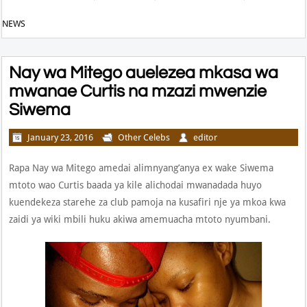
NEWS
Nay wa Mitego auelezea mkasa wa
mwanae Curtis na mzazi mwenzie
Siwema
January 23, 2016
Other Celebs
editor
Rapa Nay wa Mitego amedai alimnyang’anya ex wake Siwema
mtoto wao Curtis baada ya kile alichodai mwanadada huyo
kuendekeza starehe za club pamoja na kusafiri nje ya mkoa kwa
zaidi ya wiki mbili huku akiwa amemuacha mtoto nyumbani.