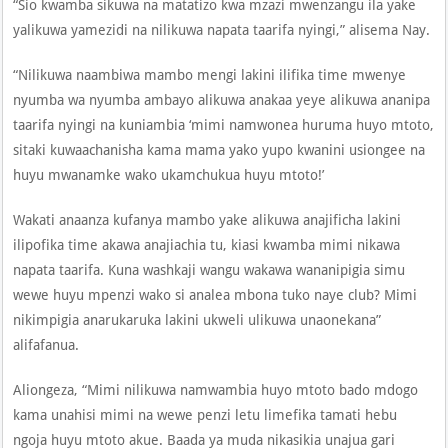
“Sio kwamba sikuwa na matatizo kwa mzazi mwenzangu ila yake
yalikuwa yamezidi na nilikuwa napata taarifa nyingi,” alisema Nay.
“Nilikuwa naambiwa mambo mengi lakini ilifika time mwenye
nyumba wa nyumba ambayo alikuwa anakaa yeye alikuwa ananipa
taarifa nyingi na kuniambia ‘mimi namwonea huruma huyo mtoto,
sitaki kuwaachanisha kama mama yako yupo kwanini usiongee na
huyu mwanamke wako ukamchukua huyu mtoto!’
Wakati anaanza kufanya mambo yake alikuwa anajificha lakini
ilipofika time akawa anajiachia tu, kiasi kwamba mimi nikawa
napata taarifa. Kuna washkaji wangu wakawa wananipigia simu
wewe huyu mpenzi wako si analea mbona tuko naye club? Mimi
nikimpigia anarukaruka lakini ukweli ulikuwa unaonekana”
alifafanua.
Aliongeza, “Mimi nilikuwa namwambia huyo mtoto bado mdogo
kama unahisi mimi na wewe penzi letu limefika tamati hebu
ngoja huyu mtoto akue. Baada ya muda nikasikia unajua gari