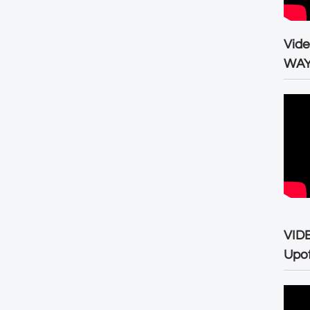
Vid
WA
VID
Upo