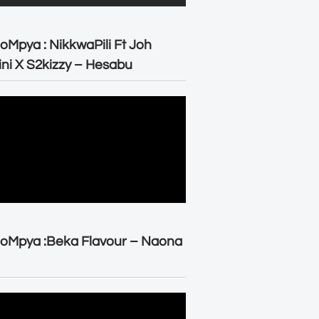
oMpya : NikkwaPili Ft Joh
ni X S2kizzy – Hesabu
oMpya :Beka Flavour – Naona