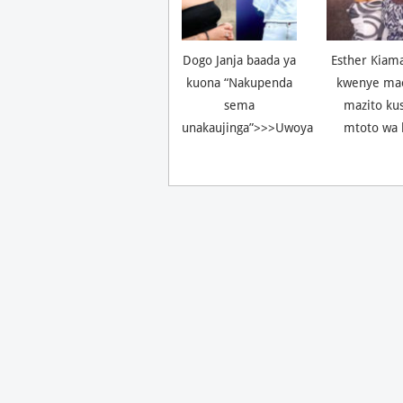
Dogo Janja baada ya
Esther Kiam
kuona “Nakupenda
kwenye ma
sema
mazito ku
unakaujinga”>>>Uwoya
mtoto wa 