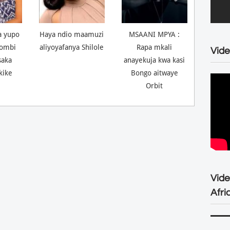
a yupo
Haya ndio maamuzi
MSAANI MPYA :
ombi
aliyoyafanya Shilole
Rapa mkali
Vide
saka
anayekuja kwa kasi
kike
Bongo aitwaye
Orbit
Vid
Afri