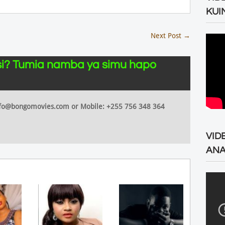
KUI
Next Post
→
i? Tumia namba ya simu hapo
 info@bongomovies.com or Mobile: +255 756 348 364
VID
ANA