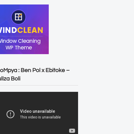
oMpya : Ben Pol x Ebitoke –
liza Boli