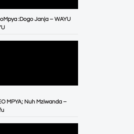
eoMpya :Dogo Janja – WAYU
YU
EO MPYA; Nuh Mziwanda –
fu