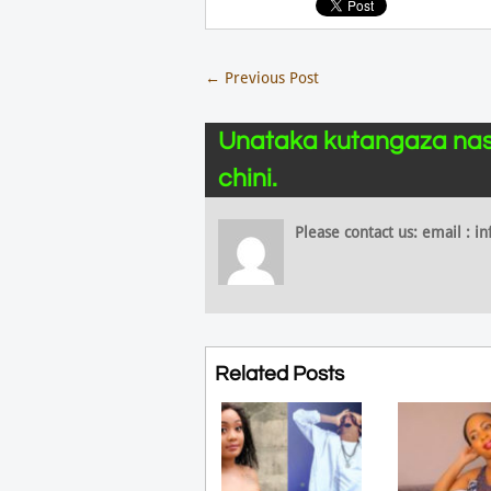
←
Previous Post
Unataka kutangaza nas
chini.
Please contact us: email :
Related Posts