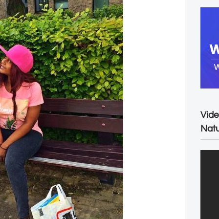
Vide
Natu