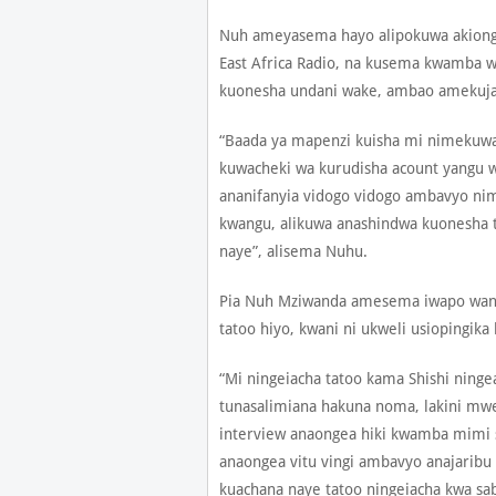
Nuh ameyasema hayo alipokuwa akionge
East Africa Radio, na kusema kwamba w
kuonesha undani wake, ambao amekuja 
“Baada ya mapenzi kuisha mi nimekuwa
kuwacheki wa kurudisha acount yangu w
ananifanyia vidogo vidogo ambavyo 
kwangu, alikuwa anashindwa kuonesha t
naye”, alisema Nuhu.
Pia Nuh Mziwanda amesema iwapo wange
tatoo hiyo, kwani ni ukweli usiopingi
“Mi ningeiacha tatoo kama Shishi ninge
tunasalimiana hakuna noma, lakini mw
interview anaongea hiki kwamba mimi s
anaongea vitu vingi ambavyo anajaribu
kuachana naye tatoo ningeiacha kwa sab