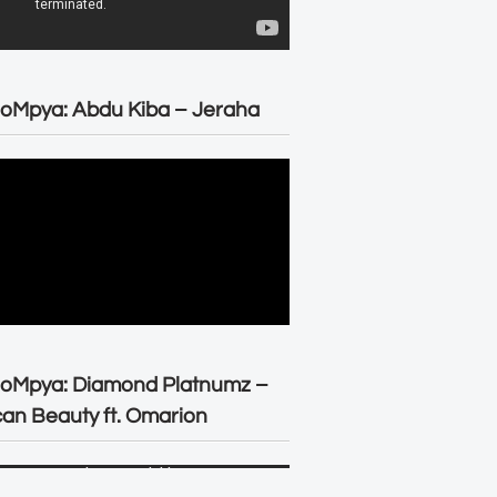
oMpya: Abdu Kiba – Jeraha
eoMpya: Diamond Platnumz –
can Beauty ft. Omarion