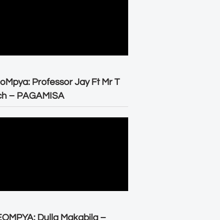
oMpya: Professor Jay Ft Mr T
ch – PAGAMISA
OMPYA: Dulla Makabila –