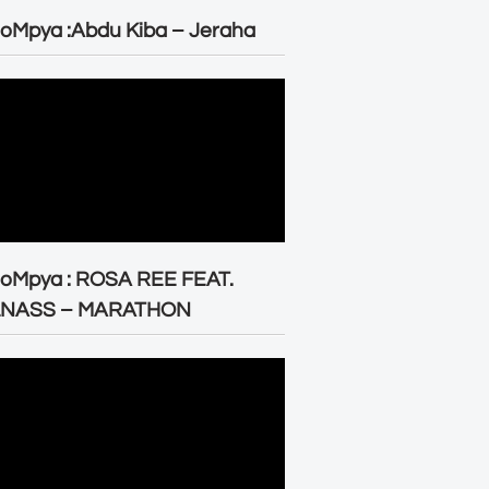
oMpya :Abdu Kiba – Jeraha
eoMpya : ROSA REE FEAT.
LNASS – MARATHON