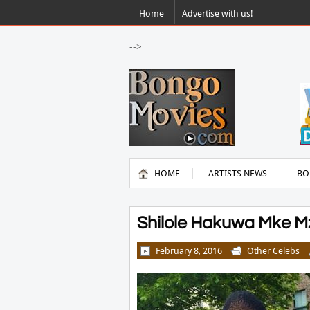
Home
Advertise with us!
-->
HOME
ARTISTS NEWS
BO
Shilole Hakuwa Mke M
February 8, 2016
Other Celebs