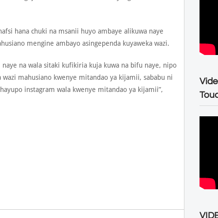
fsi hana chuki na msanii huyo ambaye alikuwa naye
ahusiano mengine ambayo asingependa kuyaweka wazi.
 naye na wala sitaki kufikiria kuja kuwa na bifu naye, nipo
 wazi mahusiano kwenye mitandao ya kijamii, sababu ni
Vide
ayupo instagram wala kwenye mitandao ya kijamii”,
Tou
VIDE