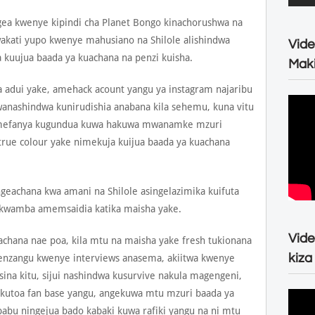
a kwenye kipindi cha Planet Bongo kinachorushwa na
akati yupo kwenye mahusiano na Shilole alishindwa
Vide
kuujua baada ya kuachana na penzi kuisha.
Maki
 adui yake, amehack acount yangu ya instagram najaribu
anashindwa kunirudishia anabana kila sehemu, kuna vitu
nimefanya kugundua kuwa hakuwa mwanamke mzuri
rue colour yake nimekuja kuijua baada ya kuachana
achana kwa amani na Shilole asingelazimika kuifuta
ka kwamba amemsaidia katika maisha yake.
Vide
achana nae poa, kila mtu na maisha yake fresh tukionana
kiza
enzangu kwenye interviews anasema, akiitwa kwenye
ina kitu, sijui nashindwa kusurvive nakula magengeni,
 kutoa fan base yangu, angekuwa mtu mzuri baada ya
abu ningejua bado kabaki kuwa rafiki yangu na ni mtu