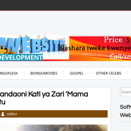
NGOFLEVA
BONGOMOVIES
GOSPEL
OTHER CELEBS
tandaoni Kati ya Zari ‘Mama
tu
Soft
editor
Web