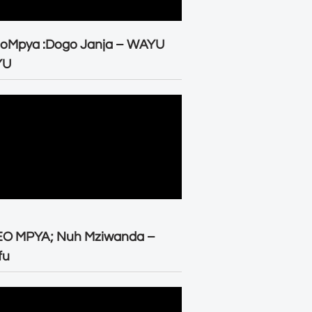
eoMpya :Dogo Janja – WAYU
YU
EO MPYA; Nuh Mziwanda –
fu