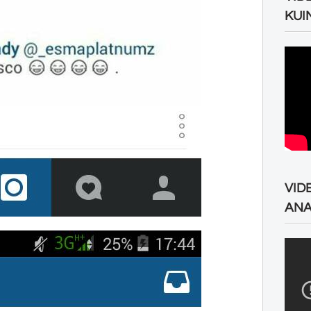
KUI
VID
ANA