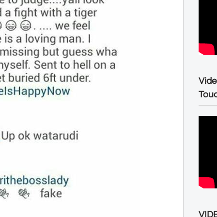
Vide
Tou
VIDE