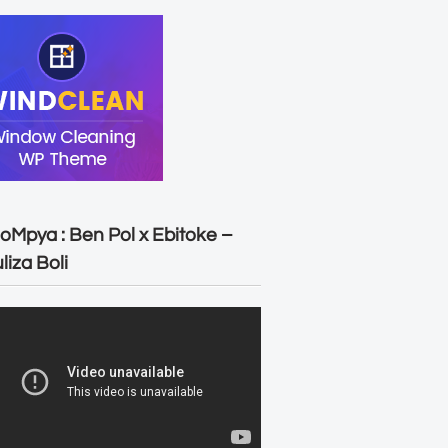
oMpya : Ben Pol x Ebitoke –
liza Boli