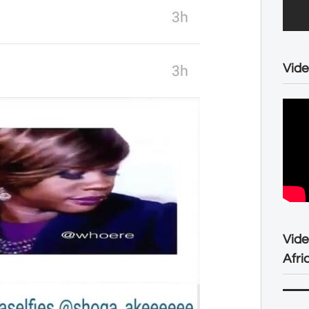
Vide
Vid
Afri