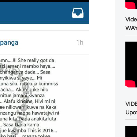
Vid
WA
VID
Upo