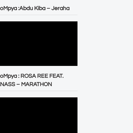
oMpya :Abdu Kiba – Jeraha
eoMpya : ROSA REE FEAT.
LNASS – MARATHON