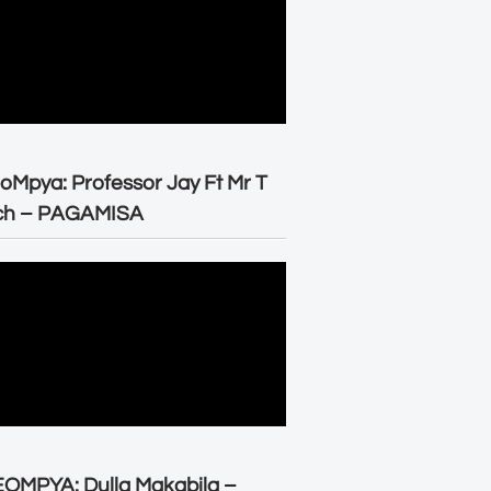
oMpya: Professor Jay Ft Mr T
ch – PAGAMISA
OMPYA: Dulla Makabila –