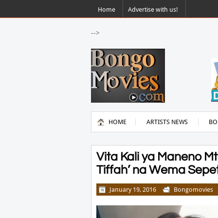
Home
Advertise with us!
-->
HOME
ARTISTS NEWS
BO
Vita Kali ya Maneno M
Tiffah’ na Wema Sepe
January 19, 2016
Bongomovies