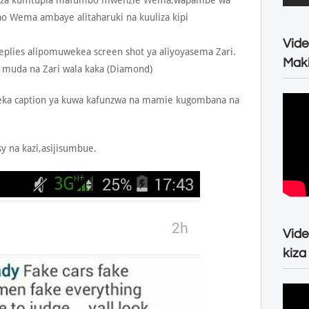
kuanza kumtupia mafumbo mwenzie Wema,wapambe wa
 Wema ambaye alitaharuki na kuuliza kipi
Vide
lies alipomuwekea screen shot ya aliyoyasema Zari.
Maki
a muda na Zari wala kaka (Diamond)
weka caption ya kuwa kafunzwa na mamie kugombana na
y na kazi,asijisumbue.
Vide
kiza