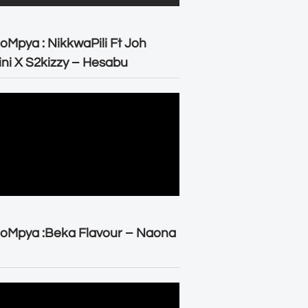
oMpya : NikkwaPili Ft Joh
ni X S2kizzy – Hesabu
oMpya :Beka Flavour – Naona