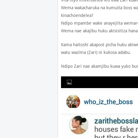
Vita hiyo imeendelea leo kwa Zari 
Wema wakacharuka na kumuita boss wao
kinachoendelea?
Ndipo mpambe wake anayejiita wemarep
Wema nae akajibu huku akisisitiza han
Kama haitoshi akapost picha huku aki
watu wazima (Zari) ni kukosa adabu.
Ndipo Zari nae akamjibu kuwa yuko bus