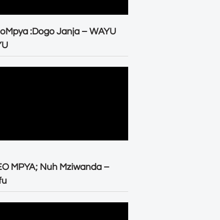
eoMpya :Dogo Janja – WAYU
YU
EO MPYA; Nuh Mziwanda –
fu