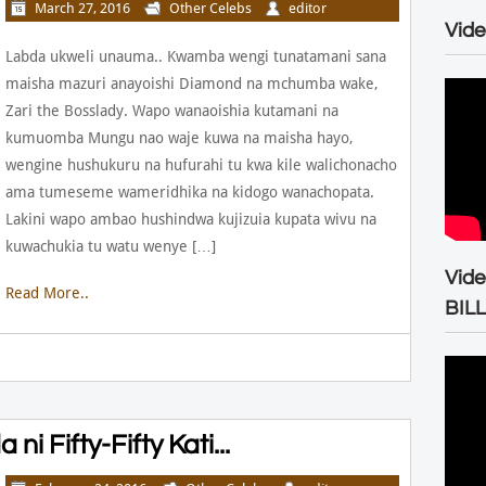
March 27, 2016
Other Celebs
editor
Vide
Labda ukweli unauma.. Kwamba wengi tunatamani sana
maisha mazuri anayoishi Diamond na mchumba wake,
Zari the Bosslady. Wapo wanaoishia kutamani na
kumuomba Mungu nao waje kuwa na maisha hayo,
wengine hushukuru na hufurahi tu kwa kile walichonacho
ama tumeseme wameridhika na kidogo wanachopata.
Lakini wapo ambao hushindwa kujizuia kupata wivu na
kuwachukia tu watu wenye […]
Vid
Read More..
BIL
ni Fifty-Fifty Kati...