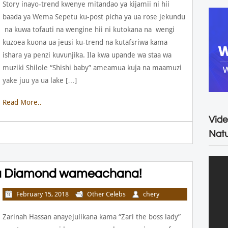
Story inayo-trend kwenye mitandao ya kijamii ni hii
baada ya Wema Sepetu ku-post picha ya ua rose jekundu
na kuwa tofauti na wengine hii ni kutokana na wengi
kuzoea kuona ua jeusi ku-trend na kutafsriwa kama
ishara ya penzi kuvunjika. Ila kwa upande wa staa wa
muziki Shilole “Shishi baby” ameamua kuja na maamuzi
yake juu ya ua lake […]
Read More..
Vide
Natu
na Diamond wameachana!
February 15, 2018
Other Celebs
chery
Zarinah Hassan anayejulikana kama “Zari the boss lady”