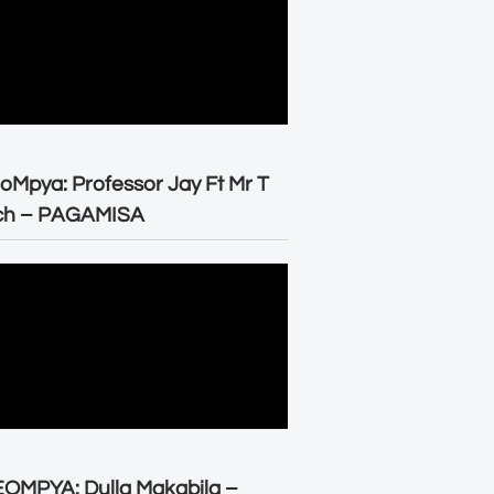
oMpya: Professor Jay Ft Mr T
ch – PAGAMISA
OMPYA: Dulla Makabila –