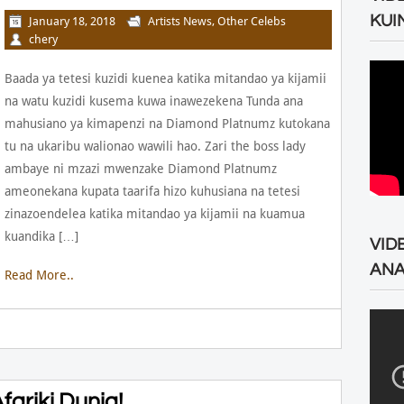
KUI
January 18, 2018
Artists News
,
Other Celebs
chery
Baada ya tetesi kuzidi kuenea katika mitandao ya kijamii
na watu kuzidi kusema kuwa inawezekena Tunda ana
mahusiano ya kimapenzi na Diamond Platnumz kutokana
tu na ukaribu walionao wawili hao. Zari the boss lady
ambaye ni mzazi mwenzake Diamond Platnumz
ameonekana kupata taarifa hizo kuhusiana na tetesi
zinazoendelea katika mitandao ya kijamii na kuamua
kuandika […]
VID
ANA
Read More..
fariki Dunia!