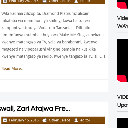
February 24, 2016
Other Celebs
editor
Wiki kadhaa zilizopita, Diamond Platnumz alisaini
Vid
mkataba wa mamilioni ya shilingi kuwa balozi wa
WA
kampuni ya simu ya Vodacom Tanzania. Dili hilo
limemfanya muimbaji huyo wa ‘Make Me Sing’ aonekane
kwenye matangazo ya TV, yale ya barabarani, kwenye
magezeti na vipeperushi vingine pamoja na kusikika
kwenye matangazo ya redio. Kwenye tangazo la TV, si […]
Read More..
VID
Upo
ali, Zari Atajwa Fre...
February 15, 2016
Other Celebs
editor