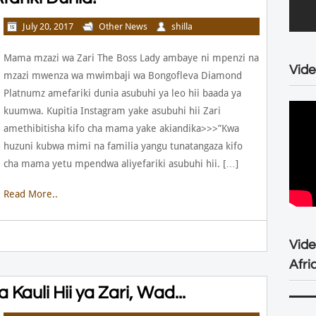
July 20, 2017
Other News
shilla
Mama mzazi wa Zari The Boss Lady ambaye ni mpenzi na
Vide
mzazi mwenza wa mwimbaji wa Bongofleva Diamond
Platnumz amefariki dunia asubuhi ya leo hii baada ya
kuumwa. Kupitia Instagram yake asubuhi hii Zari
amethibitisha kifo cha mama yake akiandika>>>”Kwa
huzuni kubwa mimi na familia yangu tunatangaza kifo
cha mama yetu mpendwa aliyefariki asubuhi hii. […]
Read More..
Vid
Afri
auli Hii ya Zari, Wad...