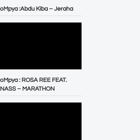
oMpya :Abdu Kiba – Jeraha
eoMpya : ROSA REE FEAT.
LNASS – MARATHON