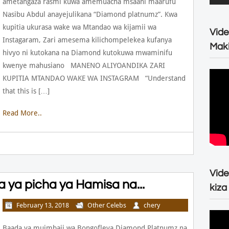
ametangaza rasmi kuwa amemuacha msaani maarufu
Nasibu Abdul anayejulikana “Diamond platnumz”. Kwa
kupitia ukurasa wake wa Mtandao wa kijamii wa
Vide
Instagaram, Zari amesema kilichompelekea kufanya
Maki
hivyo ni kutokana na Diamond kutokuwa mwaminifu
kwenye mahusiano MANENO ALIYOANDIKA ZARI
KUPITIA MTANDAO WAKE WA INSTAGRAM “Understand
that this is […]
Read More..
Vide
 ya picha ya Hamisa na...
kiza
February 13, 2018
Other Celebs
chery
Baada ya muimbaji wa Bongofleva Diamond Platnumz na