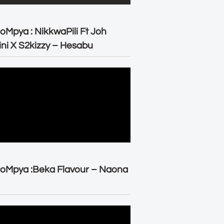
oMpya : NikkwaPili Ft Joh
ni X S2kizzy – Hesabu
oMpya :Beka Flavour – Naona