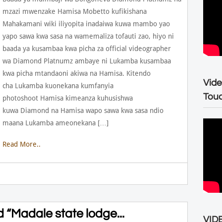
mzazi mwenzake Hamisa Mobetto kufikishana
Mahakamani wiki iliyopita inadaiwa kuwa mambo yao
yapo sawa kwa sasa na wamemaliza tofauti zao, hiyo ni
baada ya kusambaa kwa picha za official videographer
wa Diamond Platnumz ambaye ni Lukamba kusambaa
kwa picha mtandaoni akiwa na Hamisa. Kitendo
Vide
cha Lukamba kuonekana kumfanyia
Tou
photoshoot Hamisa kimeanza kuhusishwa
kuwa Diamond na Hamisa wapo sawa kwa sasa ndio
maana Lukamba ameonekana […]
Read More..
 “Madale state lodge...
VIDE