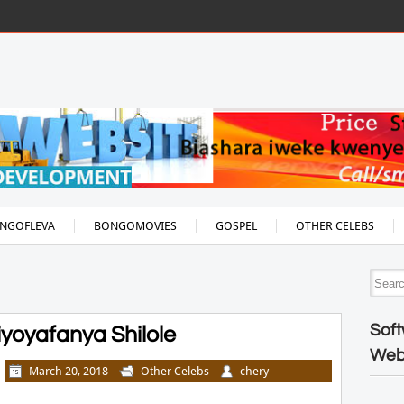
NGOFLEVA
BONGOMOVIES
GOSPEL
OTHER CELEBS
Soft
yoyafanya Shilole
Web
March 20, 2018
Other Celebs
chery