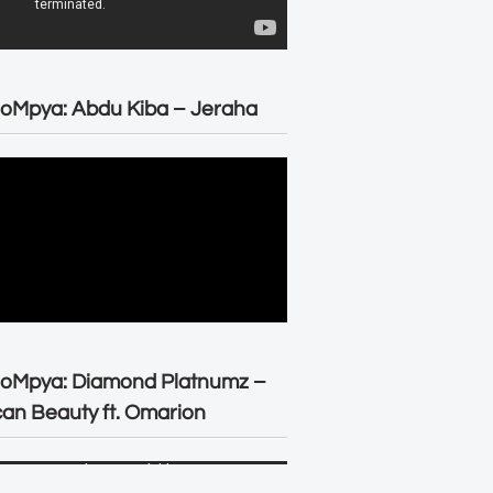
oMpya: Abdu Kiba – Jeraha
eoMpya: Diamond Platnumz –
can Beauty ft. Omarion