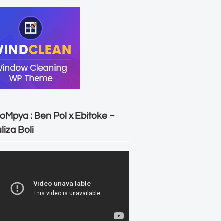
oMpya : Ben Pol x Ebitoke –
liza Boli