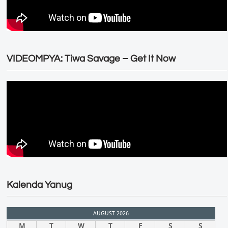
VIDEOMPYA: Tiwa Savage – Get It Now
Kalenda Yanug
AUGUST 2026
M
T
W
T
F
S
S