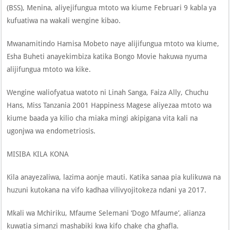
(BSS), Menina, aliyejifungua mtoto wa kiume Februari 9 kabla ya
kufuatiwa na wakali wengine kibao.
Mwanamitindo Hamisa Mobeto naye alijifungua mtoto wa kiume,
Esha Buheti anayekimbiza katika Bongo Movie hakuwa nyuma
alijifungua mtoto wa kike.
Wengine waliofyatua watoto ni Linah Sanga, Faiza Ally, Chuchu
Hans, Miss Tanzania 2001 Happiness Magese aliyezaa mtoto wa
kiume baada ya kilio cha miaka mingi akipigana vita kali na
ugonjwa wa endometriosis.
MISIBA KILA KONA
Kila anayezaliwa, lazima aonje mauti. Katika sanaa pia kulikuwa na
huzuni kutokana na vifo kadhaa vilivyojitokeza ndani ya 2017.
Mkali wa Mchiriku, Mfaume Selemani ‘Dogo Mfaume’, alianza
kuwatia simanzi mashabiki kwa kifo chake cha ghafla.