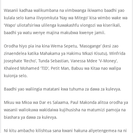
Wasanii kadhaa walikumbana na vimbwanga ikiwamo baadhi yao
kulala selo kama ilivyomkuta ‘Nay wa Mitego’ kisa wimbo wake wa
‘Wapo’ uliotafsiriwa ulilenga kuwakashfu viongozi wa kiserikali,
baadhi ya watu wenye majina makubwa kwenye jamii.
Orodha hiyo pia ina kina Wema Sepetu, ‘Masogange’ (kesi zao
zinaendelea katika Mahakama ya Hakimu Mkazi Kisutu), Winfrida
Josephate ‘Recho’, Tunda Sebastian, Vanessa Mdee ‘V-Money’,
Khaleed Mohamed ‘TID’, Petit Man, Babuu wa Kitaa nao walipa
kuionja selo.
Baadhi yao waliingia matatani kwa tuhuma za dawa za kulevya.
Mkuu wa Mkoa wa Dar es Salaama, Paul Makonda alitoa orodha ya
wasanii waliokuwa wakidaiwa kujihusisha na matumizi pamoja na
biashara ya dawa za kulevya.
Ni kitu ambacho kilishtua sana kwani hakuna aliyetengemea na ni