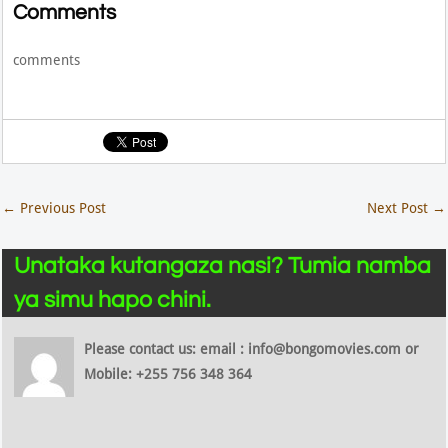
Comments
comments
←
Previous Post
Next Post
→
Unataka kutangaza nasi? Tumia namba
ya simu hapo chini.
Please contact us: email : info@bongomovies.com or
Mobile: +255 756 348 364