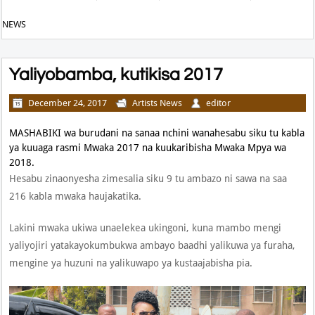
NEWS
Yaliyobamba, kutikisa 2017
December 24, 2017
Artists News
editor
MASHABIKI wa burudani na sanaa nchini wanahesabu siku tu kabla
ya kuuaga rasmi Mwaka 2017 na kuukaribisha Mwaka Mpya wa
2018.
Hesabu zinaonyesha zimesalia siku 9 tu ambazo ni sawa na saa
216 kabla mwaka haujakatika.
Lakini mwaka ukiwa unaelekea ukingoni, kuna mambo mengi
yaliyojiri yatakayokumbukwa ambayo baadhi yalikuwa ya furaha,
mengine ya huzuni na yalikuwapo ya kustaajabisha pia.