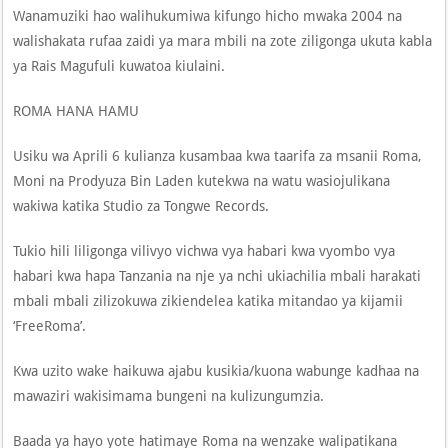
Wanamuziki hao walihukumiwa kifungo hicho mwaka 2004 na
walishakata rufaa zaidi ya mara mbili na zote ziligonga ukuta kabla
ya Rais Magufuli kuwatoa kiulaini.
ROMA HANA HAMU
Usiku wa Aprili 6 kulianza kusambaa kwa taarifa za msanii Roma,
Moni na Prodyuza Bin Laden kutekwa na watu wasiojulikana
wakiwa katika Studio za Tongwe Records.
Tukio hili liligonga vilivyo vichwa vya habari kwa vyombo vya
habari kwa hapa Tanzania na nje ya nchi ukiachilia mbali harakati
mbali mbali zilizokuwa zikiendelea katika mitandao ya kijamii
‘FreeRoma’.
Kwa uzito wake haikuwa ajabu kusikia/kuona wabunge kadhaa na
mawaziri wakisimama bungeni na kulizungumzia.
Baada ya hayo yote hatimaye Roma na wenzake walipatikana