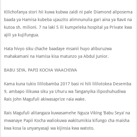
Kilichofanya stori hii kuwa kubwa zaidi ni pale Diamond aliposema
baada ya Hamisa kubeba ujauzito alimnunulia gari aina ya Rav4 na
kutoa sh. milioni. 7 na laki 5 ili kumpeleka hospital ya Private kwa
ajili ya kujifungua.
Hata hivyo siku chache baadaye msanii huyo aliburuzwa
mahakamani na Hamisa kisa matunzo ya Abdul Junior.
BABU SEYA, PAPII KOCHA WAACHIWA
Kama kuna tukio lililobamba 2017 basi ni hili lililotokea Desemba
9, ambapo ilikuwa siku ya Uhuru wa Tanganyika iliposhuhudiwa
Rais John Magufuli akiwasaprize raia wake.
Rais Magufuli alitangaza kuwasamehe Nguza Viking ‘Babu Seya’ na
mwanaye Papii Kocha waliokuwa wakitumikia kifungo cha maisha
kwa kosa la unyanyasaji wa kijinsia kwa watoto.