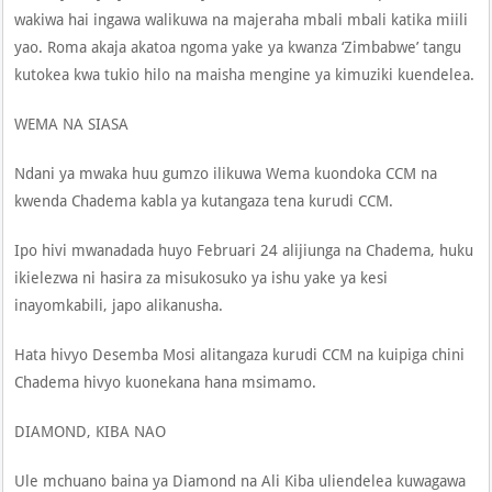
wakiwa hai ingawa walikuwa na majeraha mbali mbali katika miili
yao. Roma akaja akatoa ngoma yake ya kwanza ‘Zimbabwe’ tangu
kutokea kwa tukio hilo na maisha mengine ya kimuziki kuendelea.
WEMA NA SIASA
Ndani ya mwaka huu gumzo ilikuwa Wema kuondoka CCM na
kwenda Chadema kabla ya kutangaza tena kurudi CCM.
Ipo hivi mwanadada huyo Februari 24 alijiunga na Chadema, huku
ikielezwa ni hasira za misukosuko ya ishu yake ya kesi
inayomkabili, japo alikanusha.
Hata hivyo Desemba Mosi alitangaza kurudi CCM na kuipiga chini
Chadema hivyo kuonekana hana msimamo.
DIAMOND, KIBA NAO
Ule mchuano baina ya Diamond na Ali Kiba uliendelea kuwagawa