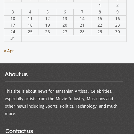
1
2
3
4
5
6
7
8
9
10
11
12
13
14
15
16
17
18
19
20
21
22
23
24
25
26
27
28
29
30
31
« Apr
About us
This site is about news for Tanzanian Artists , Celebrities,
especially artists from the Movie Industry, Musicians and
other news including Sports, Politics, Technology, and much
more.
Contact us