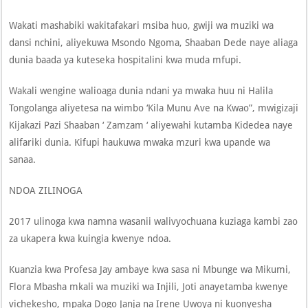
Wakati mashabiki wakitafakari msiba huo, gwiji wa muziki wa
dansi nchini, aliyekuwa Msondo Ngoma, Shaaban Dede naye aliaga
dunia baada ya kuteseka hospitalini kwa muda mfupi.
Wakali wengine walioaga dunia ndani ya mwaka huu ni Halila
Tongolanga aliyetesa na wimbo ‘Kila Munu Ave na Kwao”, mwigizaji
Kijakazi Pazi Shaaban ‘ Zamzam ‘ aliyewahi kutamba Kidedea naye
alifariki dunia. Kifupi haukuwa mwaka mzuri kwa upande wa
sanaa.
NDOA ZILINOGA
2017 ulinoga kwa namna wasanii walivyochuana kuziaga kambi zao
za ukapera kwa kuingia kwenye ndoa.
Kuanzia kwa Profesa Jay ambaye kwa sasa ni Mbunge wa Mikumi,
Flora Mbasha mkali wa muziki wa Injili, Joti anayetamba kwenye
vichekesho, mpaka Dogo Janja na Irene Uwoya ni kuonyesha