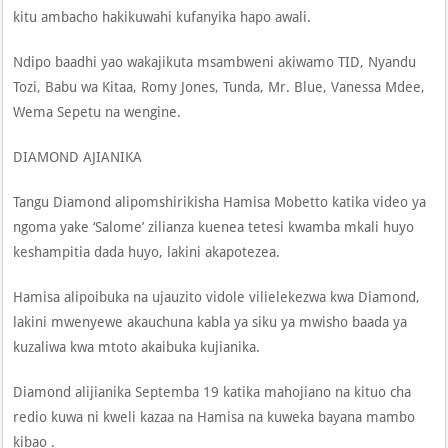
kitu ambacho hakikuwahi kufanyika hapo awali.
Ndipo baadhi yao wakajikuta msambweni akiwamo TID, Nyandu
Tozi, Babu wa Kitaa, Romy Jones, Tunda, Mr. Blue, Vanessa Mdee,
Wema Sepetu na wengine.
DIAMOND AJIANIKA
Tangu Diamond alipomshirikisha Hamisa Mobetto katika video ya
ngoma yake ‘Salome’ zilianza kuenea tetesi kwamba mkali huyo
keshampitia dada huyo, lakini akapotezea.
Hamisa alipoibuka na ujauzito vidole vilielekezwa kwa Diamond,
lakini mwenyewe akauchuna kabla ya siku ya mwisho baada ya
kuzaliwa kwa mtoto akaibuka kujianika.
Diamond alijianika Septemba 19 katika mahojiano na kituo cha
redio kuwa ni kweli kazaa na Hamisa na kuweka bayana mambo
kibao .