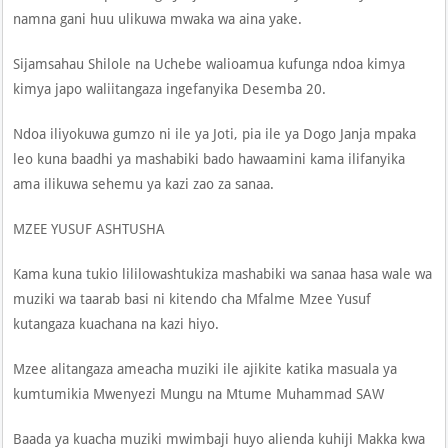
namna gani huu ulikuwa mwaka wa aina yake.
Sijamsahau Shilole na Uchebe walioamua kufunga ndoa kimya
kimya japo waliitangaza ingefanyika Desemba 20.
Ndoa iliyokuwa gumzo ni ile ya Joti, pia ile ya Dogo Janja mpaka
leo kuna baadhi ya mashabiki bado hawaamini kama ilifanyika
ama ilikuwa sehemu ya kazi zao za sanaa.
MZEE YUSUF ASHTUSHA
Kama kuna tukio lililowashtukiza mashabiki wa sanaa hasa wale wa
muziki wa taarab basi ni kitendo cha Mfalme Mzee Yusuf
kutangaza kuachana na kazi hiyo.
Mzee alitangaza ameacha muziki ile ajikite katika masuala ya
kumtumikia Mwenyezi Mungu na Mtume Muhammad SAW
Baada ya kuacha muziki mwimbaji huyo alienda kuhiji Makka kwa