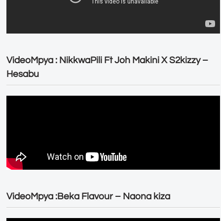
VideoMpya : NikkwaPili Ft Joh Makini X S2kizzy –
Hesabu
VideoMpya :Beka Flavour – Naona kiza