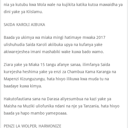
nia ya kutubu kwa Mola wale na kujikita katika kutoa mawaidha ya
dini yake ya Kiislamu.
SAIDA KAROLI AIBUKA
Baada ya ukimya wa miaka mingi hatimaye mwaka 2017
ulishuhudia Saida Karoli akiibuka upya na kufanya yake
akiwarejeshea imani mashabiki wake kuwa bado wamo.
Ziara yake ya Miaka 15 tangu afanye sanaa, ilimfanya Saida
kurejesha heshima yake ya enzi za Chambua Kama Karanga na
Mapenzi Kizunguzungu, hata hivyo ilikuwa kwa muda tu na
baadaye kuwa kimya.
Hakutofautiana sana na Darasa aliyesumbua na kazi yake ya
Maisha na Muziki uliofunika ndani na nje ya Tanzania, hata hivyo
baada ya hapo mambo yamepoaaa.
PENZI LA WOLPER, HARMONIZE