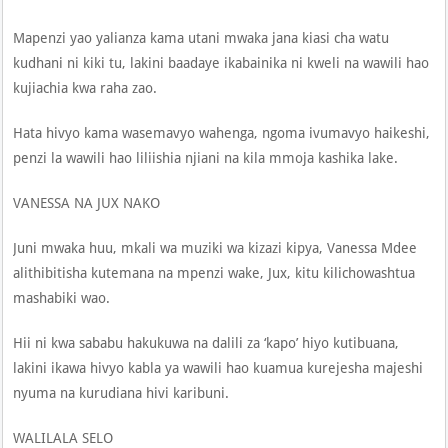
Mapenzi yao yalianza kama utani mwaka jana kiasi cha watu
kudhani ni kiki tu, lakini baadaye ikabainika ni kweli na wawili hao
kujiachia kwa raha zao.
Hata hivyo kama wasemavyo wahenga, ngoma ivumavyo haikeshi,
penzi la wawili hao liliishia njiani na kila mmoja kashika lake.
VANESSA NA JUX NAKO
Juni mwaka huu, mkali wa muziki wa kizazi kipya, Vanessa Mdee
alithibitisha kutemana na mpenzi wake, Jux, kitu kilichowashtua
mashabiki wao.
Hii ni kwa sababu hakukuwa na dalili za ‘kapo’ hiyo kutibuana,
lakini ikawa hivyo kabla ya wawili hao kuamua kurejesha majeshi
nyuma na kurudiana hivi karibuni.
WALILALA SELO