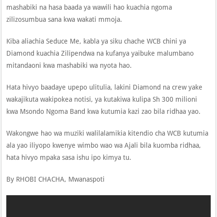
mashabiki na hasa baada ya wawili hao kuachia ngoma
zilizosumbua sana kwa wakati mmoja.
Kiba aliachia Seduce Me, kabla ya siku chache WCB chini ya
Diamond kuachia Zilipendwa na kufanya yaibuke malumbano
mitandaoni kwa mashabiki wa nyota hao.
Hata hivyo baadaye upepo ulitulia, lakini Diamond na crew yake
wakajikuta wakipokea notisi, ya kutakiwa kulipa Sh 300 milioni
kwa Msondo Ngoma Band kwa kutumia kazi zao bila ridhaa yao.
Wakongwe hao wa muziki walilalamikia kitendio cha WCB kutumia
ala yao iliyopo kwenye wimbo wao wa Ajali bila kuomba ridhaa,
hata hivyo mpaka sasa ishu ipo kimya tu.
By RHOBI CHACHA, Mwanaspoti