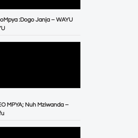
eoMpya :Dogo Janja – WAYU
YU
EO MPYA; Nuh Mziwanda –
fu