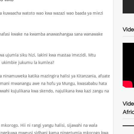
a kuwaacha watoto wao kwa wazazi wao baada ya miezi
Vide
nafasi kwake na kwamba anawashangaa sana wanawake
 ujumla siku hizi, lakini kwa mastaa imezidi. Mtu
ukimbie jukumu la kumlea?
namuweka katika mazingira halisi ya Kitanzania, afuate
atamani mwanangu awe na hofu ya Mungu, kwasababu hata
awahi kujulikana kwa skendo, najulikana kwa kazi zangu na
Vid
Afri
korogo. Hii ni rangi yangu halisi, sijawahi na wala
 ningekuwa mweusi sidhani kama ningetumia mkorogo kwa