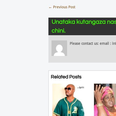
←
Previous Post
Unataka kutangaza nas
chini.
Please contact us: email :
Related Posts