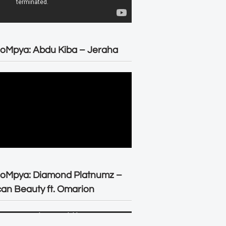
oMpya: Abdu Kiba – Jeraha
eoMpya: Diamond Platnumz –
can Beauty ft. Omarion