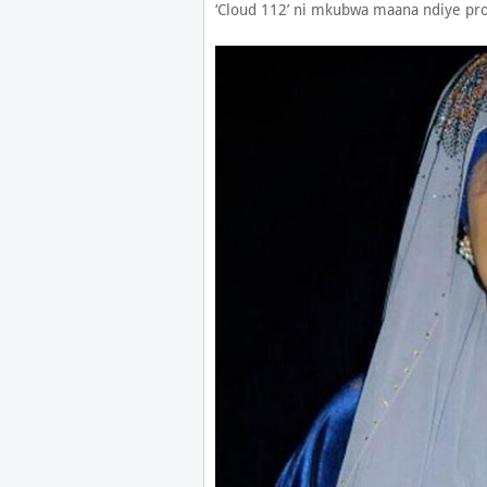
‘Cloud 112’ ni mkubwa maana ndiye p