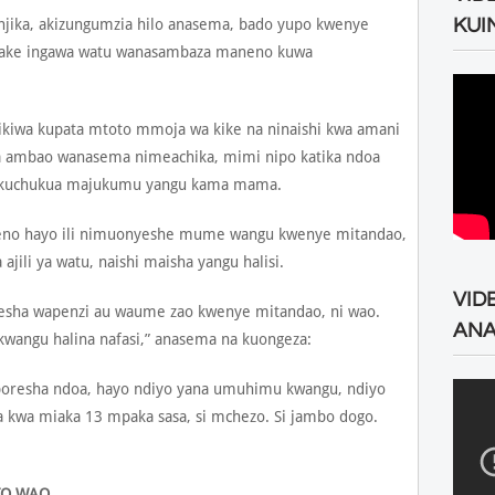
KUI
jika, akizungumzia hilo anasema, bado yupo kwenye
wake ingawa watu wanasambaza maneno kuwa
ikiwa kupata mtoto mmoja wa kike na ninaishi kwa amani
 ambao wanasema nimeachika, mimi nipo katika ndoa
jua kuchukua majukumu yangu kama mama.
no hayo ili nimuonyeshe mume wangu kwenye mitandao,
 ajili ya watu, naishi maisha yangu halisi.
VID
esha wapenzi au waume zao kwenye mitandao, ni wao.
ANA
kwangu halina nafasi,” anasema na kuongeza:
uboresha ndoa, hayo ndiyo yana umuhimu kwangu, ndiyo
wa miaka 13 mpaka sasa, si mchezo. Si jambo dogo.
TO WAO