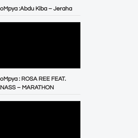
oMpya :Abdu Kiba – Jeraha
eoMpya : ROSA REE FEAT.
LNASS – MARATHON