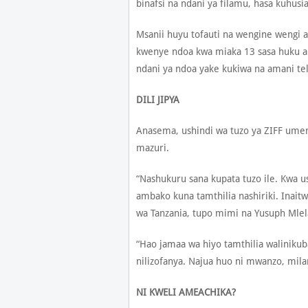
binafsi na ndani ya filamu, hasa kuhusi
Msanii huyu tofauti na wengine wengi
kwenye ndoa kwa miaka 13 sasa huku aki
ndani ya ndoa yake kukiwa na amani tel
DILI JIPYA
Anasema, ushindi wa tuzo ya ZIFF umem
mazuri.
“Nashukuru sana kupata tuzo ile. Kwa 
ambako kuna tamthilia nashiriki. Inait
wa Tanzania, tupo mimi na Yusuph Mlel
“Hao jamaa wa hiyo tamthilia walinikuba
nilizofanya. Najua huo ni mwanzo, milan
NI KWELI AMEACHIKA?