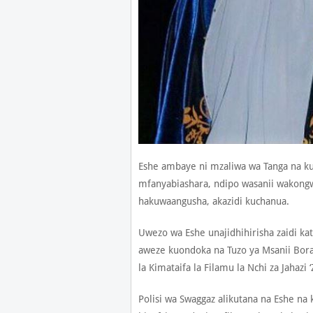
Eshe ambaye ni mzaliwa wa Tanga na kul
mfanyabiashara, ndipo wasanii wakongw
hakuwaangusha, akazidi kuchanua.
Uwezo wa Eshe unajidhihirisha zaidi k
aweze kuondoka na Tuzo ya Msanii Bora
la Kimataifa la Filamu la Nchi za Jahazi ‘
Polisi wa Swaggaz alikutana na Eshe 