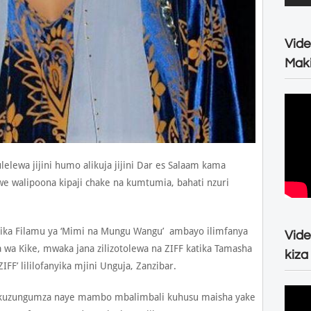
Vide
Maki
elewa jijini humo alikuja jijini Dar es Salaam kama
e walipoona kipaji chake na kumtumia, bahati nzuri
atika Filamu ya ‘Mimi na Mungu Wangu’ ambayo ilimfanya
Vide
 wa Kike, mwaka jana zilizotolewa na ZIFF katika Tamasha
kiza
ZIFF’ lililofanyika mjini Unguja, Zanzibar.
na kuzungumza naye mambo mbalimbali kuhusu maisha yake