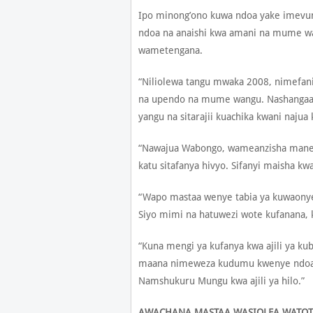
Ipo minong’ono kuwa ndoa yake imevun
ndoa na anaishi kwa amani na mume 
wametengana.
“Niliolewa tangu mwaka 2008, nimefan
na upendo na mume wangu. Nashangaa
yangu na sitarajii kuachika kwani na
“Nawajua Wabongo, wameanzisha mane
katu sitafanya hivyo. Sifanyi maisha kwa
“Wapo mastaa wenye tabia ya kuwaony
Siyo mimi na hatuwezi wote kufanana, 
“Kuna mengi ya kufanya kwa ajili ya k
maana nimeweza kudumu kwenye ndoa k
Namshukuru Mungu kwa ajili ya hilo.”
AWACHANA MASTAA WASIOLEA WATO