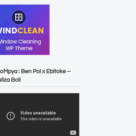
oMpya : Ben Pol x Ebitoke –
liza Boli