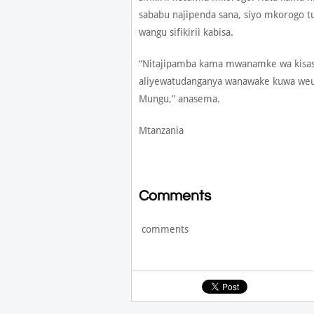
sababu najipenda sana, siyo mkorogo t
wangu sifikirii kabisa.
“Nitajipamba kama mwanamke wa kisas
aliyewatudanganya wanawake kuwa weupe
Mungu,” anasema.
Mtanzania
Comments
comments