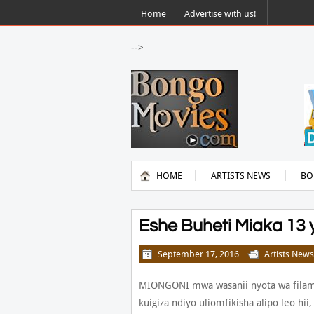
Home
Advertise with us!
-->
HOME
ARTISTS NEWS
BO
Eshe Buheti Miaka 13 
September 17, 2016
Artists News
MIONGONI mwa wasanii nyota wa filam
kuigiza ndiyo uliomfikisha alipo leo 