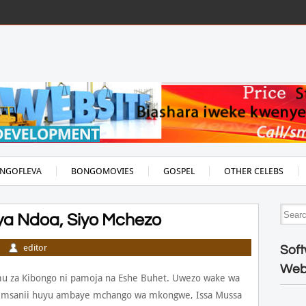
NGOFLEVA
BONGOMOVIES
GOSPEL
OTHER CELEBS
ya Ndoa, Siyo Mchezo
editor
Soft
Web
u za Kibongo ni pamoja na Eshe Buhet. Uwezo wake wa
hii, msanii huyu ambaye mchango wa mkongwe, Issa Mussa