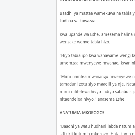
Baadhi ya mastaa wamekuwa na tabia y
kadhaa ya kuwazaa.
Kwa upande wa Eshe, amesema halina 
wenzake wenye tabia hizo.
“Hiyo tabia ipo kwa wanawame wengi kwa
umemzaa mwenyewe mwanao, kwanini 
“Mimi namlea mwanangu mwenyewe na ni
tamaduni zetu siyo maadili ya nje. N
mimi nililelewa hivyo ndiyo sababu sij
nitaendelea hivyo,” anasema Eshe.
ANATUMIA MKOROGO?
“Baadhi ya watu hudhani labda natumia m
sifikirii kutumia mkorogo. Hata kama