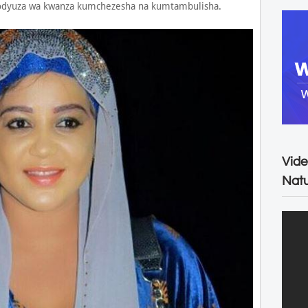
rodyuza wa kwanza kumchezesha na kumtambulisha.
Vide
Natu