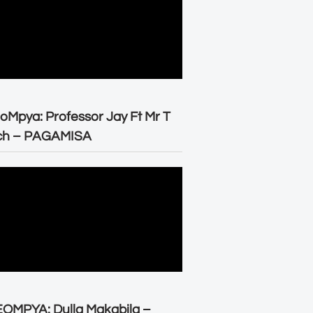
oMpya: Professor Jay Ft Mr T
ch – PAGAMISA
OMPYA: Dulla Makabila –