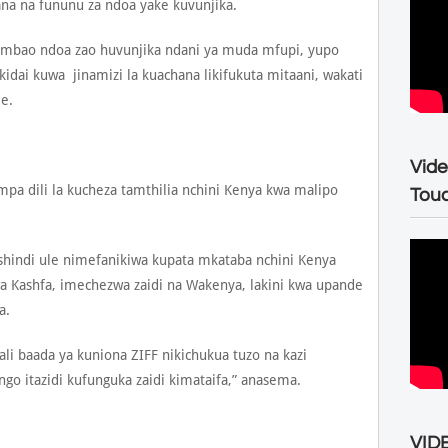
ana na fununu za ndoa yake kuvunjika.
 ambao ndoa zao huvunjika ndani ya muda mfupi, yupo
dai kuwa jinamizi la kuachana likifukuta mitaani, wakati
e.
Vide
pa dili la kucheza tamthilia nchini Kenya kwa malipo
Tou
ushindi ule nimefanikiwa kupata mkataba nchini Kenya
wa Kashfa, imechezwa zaidi na Wakenya, lakini kwa upande
a.
li baada ya kuniona ZIFF nikichukua tuzo na kazi
go itazidi kufunguka zaidi kimataifa,” anasema.
VIDE