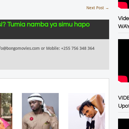
Next Post
→
Vid
i? Tumia namba ya simu hapo
WA
 info@bongomovies.com or Mobile: +255 756 348 364
VID
Upo