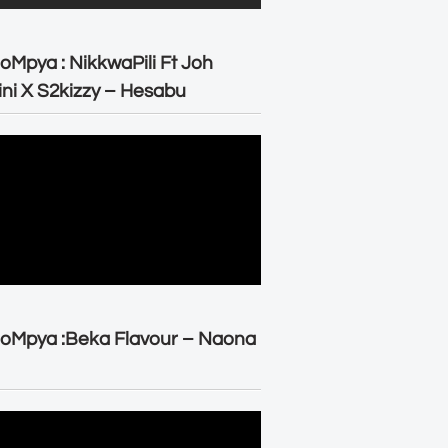
oMpya : NikkwaPili Ft Joh
ni X S2kizzy – Hesabu
oMpya :Beka Flavour – Naona