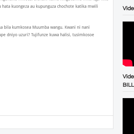
u hata kuongeza au kupunguza chochote katika mwili
Vide
a bila kumkosea Muumba wangu. Kwani ni nani
 dniyo uzuri? Tujifunze kuwa halisi, tusimkosoe
Vid
BIL