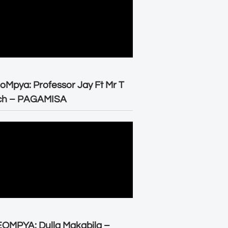
oMpya: Professor Jay Ft Mr T
ch – PAGAMISA
OMPYA: Dulla Makabila –