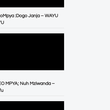
eoMpya :Dogo Janja – WAYU
YU
EO MPYA; Nuh Mziwanda –
fu