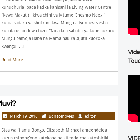
kuhudhuria ibada katika kanisani la Living Water Centre
(Kawe Makuti) likiwa chini ya Mtume ‘Enesmo Ndegi’
kutoa sadaka ya shukrani kwa Mungu aliyemuwezesha
kupata ushindi wa tuzo. “Nina kila sababu ya kumshukuru
Mungu pamoja Baba na Mama hakika sijutii kuokoka
kwangu […]
Vide
Read More..
Tou
Muvi?
March 19, 2016
Bongomovies
editor
Staa wa filamu Bongo, Elizabeth Michael ameendelea
kuzua minong’ono kutokana na kitendo cha kutoshiriki
VIDE