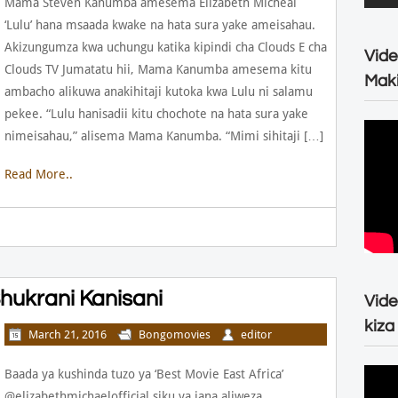
Mama Steven Kanumba amesema Elizabeth Micheal
‘Lulu’ hana msaada kwake na hata sura yake ameisahau.
Akizungumza kwa uchungu katika kipindi cha Clouds E cha
Vide
Clouds TV Jumatatu hii, Mama Kanumba amesema kitu
Maki
ambacho alikuwa anakihitaji kutoka kwa Lulu ni salamu
pekee. “Lulu hanisadii kitu chochote na hata sura yake
nimeisahau,” alisema Mama Kanumba. “Mimi sihitaji […]
Read More..
hukrani Kanisani
Vide
kiza
March 21, 2016
Bongomovies
editor
Baada ya kushinda tuzo ya ‘Best Movie East Africa’
@elizabethmichaelofficial siku ya jana aliweza