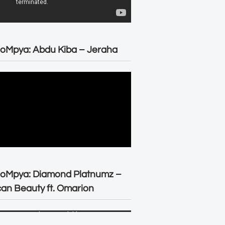
oMpya: Abdu Kiba – Jeraha
eoMpya: Diamond Platnumz –
can Beauty ft. Omarion