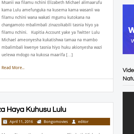
Msanii wa filamu nchini Elizabeth Michael alimaarufu
kama Lulu amefunguka na kusema kama wasanii wa
filamu nchini wana wakati mgumu kutokana na
changamoto mbalimbali zinazoikabili tasnia hiyo ya
filamu nchini. Kupitia Account yake ya Twitter Lulu
Michael ameonyesha kukatishwa tamaa na mambo
mbalimbali kwenye tasnia hiyo huku akionyesha wazi
uelewa mdogo na kukosa maarifa […]
Read More..
Vide
Natu
 Haya Kuhusu Lulu
April 11, 2016
Bongomovies
editor