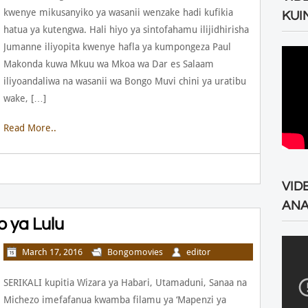
kwenye mikusanyiko ya wasanii wenzake hadi kufikia
KUI
hatua ya kutengwa. Hali hiyo ya sintofahamu ilijidhirisha
Jumanne iliyopita kwenye hafla ya kumpongeza Paul
Makonda kuwa Mkuu wa Mkoa wa Dar es Salaam
iliyoandaliwa na wasanii wa Bongo Muvi chini ya uratibu
wake, […]
Read More..
VID
ANA
o ya Lulu
March 17, 2016
Bongomovies
editor
SERIKALI kupitia Wizara ya Habari, Utamaduni, Sanaa na
Michezo imefafanua kwamba filamu ya ‘Mapenzi ya