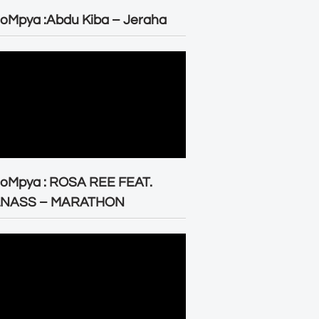
oMpya :Abdu Kiba – Jeraha
eoMpya : ROSA REE FEAT.
LNASS – MARATHON