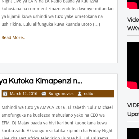
Night Live ya EATV na EA Radio baada ya kuulizwa
kuhusiana na comment zinazo endelea kwenye mitandao
ya kijamii kuwa ushindi wa tuzo yake umetokana na
Vid
ushirikina. Lulu alifunguka kuwa kuanzia utoto […]
WA
Read More..
ya Kutoka Kimapenzi n...
March 12, 2016
Bongomovies
editor
VID
Mshindi wa tuzo ya AMVCA 2016, Elizabeth ‘Lulu’ Michael
Upo
amefunguka na kuelezea mahusiano yake na CEO wa
EFM, Dj Majay baada ya hivi karibuni kuonekana kuwa
karibu zaidi. Akizungumza katika kipindi cha Friday Night
Live cha East Africa Television Ijumaa hii, Lulu alisema