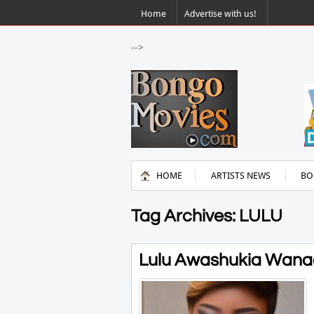
Home
Advertise with us!
-->
HOME
ARTISTS NEWS
BO
Tag Archives: LULU
Lulu Awashukia Wanao