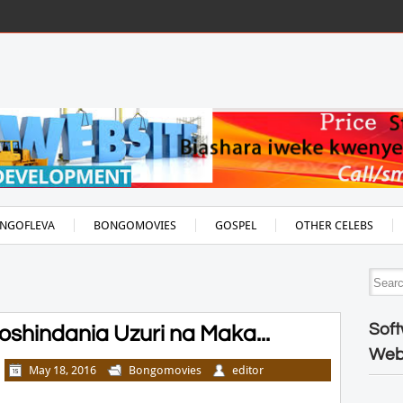
NGOFLEVA
BONGOMOVIES
GOSPEL
OTHER CELEBS
Soft
shindania Uzuri na Maka...
Web
May 18, 2016
Bongomovies
editor