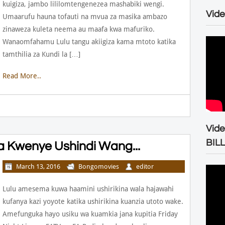
kuigiza, jambo lililomtengenezea mashabiki wengi.
Vide
Umaarufu hauna tofauti na mvua za masika ambazo
zinaweza kuleta neema au maafa kwa mafuriko.
Wanaomfahamu Lulu tangu akiigiza kama mtoto katika
tamthilia za Kundi la […]
Read More..
Vid
BIL
na Kwenye Ushindi Wang...
March 13, 2016
Bongomovies
editor
Lulu amesema kuwa haamini ushirikina wala hajawahi
kufanya kazi yoyote katika ushirikina kuanzia utoto wake.
Amefunguka hayo usiku wa kuamkia jana kupitia Friday