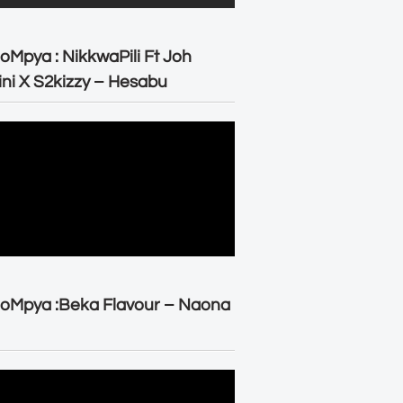
oMpya : NikkwaPili Ft Joh
ni X S2kizzy – Hesabu
oMpya :Beka Flavour – Naona