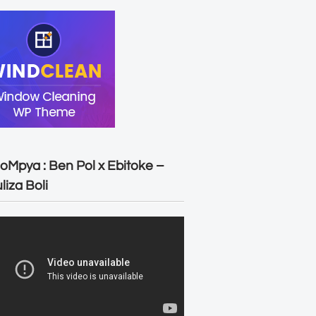
oMpya : Ben Pol x Ebitoke –
liza Boli