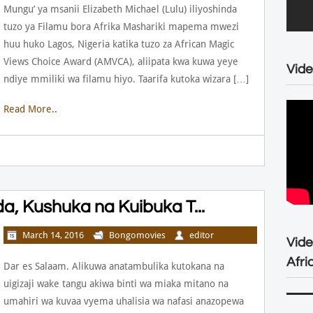
Mungu’ ya msanii Elizabeth Michael (Lulu) iliyoshinda
tuzo ya Filamu bora Afrika Mashariki mapema mwezi
huu huko Lagos, Nigeria katika tuzo za African Magic
Views Choice Award (AMVCA), aliipata kwa kuwa yeye
Vide
ndiye mmiliki wa filamu hiyo. Taarifa kutoka wizara […]
Read More..
, Kushuka na Kuibuka T...
March 14, 2016
Bongomovies
editor
Vid
Afri
Dar es Salaam. Alikuwa anatambulika kutokana na
uigizaji wake tangu akiwa binti wa miaka mitano na
umahiri wa kuvaa vyema uhalisia wa nafasi anazopewa